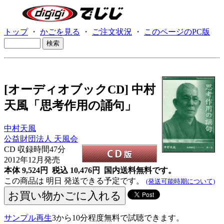
トップ
・
かごを見る
・
ご注文状況
・
このページのPC版
[オーディオブックCD] 中村
天風「思考作用の誦句」
中村天風
公益財団法人 天風会
CD
収録時間47分
2012年12月発売
本体 9,524円 税込 10,476円
国内送料無料です。
この商品は 明日 発送できる予定です。
(発送可能時期について)
サンプル再生
3から10分程度無料で試聴できます。