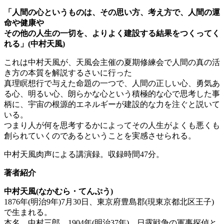
「人間の心というものは、その思い方、考え方で、人間の運
命や健康や
その他の人生の一切を、よりよく建設する結果をつくってく
れる」(中村天風)
これは中村天風が、天風会主催の夏期修練会で人間の真の活
き方の本質を解説するさいに行った
真理瞑想行で与えた命題の一つで、人間の正しい心、勇気あ
る心、明るい心、朗らかな心という積極的な心で思考した事
柄に、宇宙の根源的エネルギーが建設的な力を注ぐと説いて
いる。
つまり人が何を思考するかによってその人生がよくも悪くも
創られていくのであるということを実感させられる。
中村天風肉声による講演録。収録時間47分。
著者紹介
中村天風(なかむら・てんぷう)
1876年(明治9年)7月30日、東京府豊島郡(現東京都北区王子)
で生まれる。
本名、中村三郎。1904年(明治37年)、日露戦争の軍事探偵と