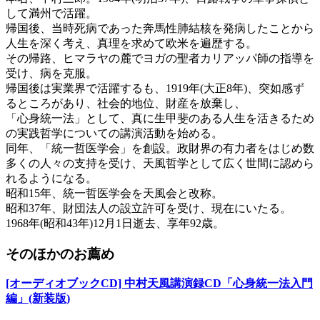
して満州で活躍。
帰国後、当時死病であった奔馬性肺結核を発病したことから
人生を深く考え、真理を求めて欧米を遍歴する。
その帰路、ヒマラヤの麓でヨガの聖者カリアッパ師の指導を
受け、病を克服。
帰国後は実業界で活躍するも、1919年(大正8年)、突如感ず
るところがあり、社会的地位、財産を放棄し、
「心身統一法」として、真に生甲斐のある人生を活きるため
の実践哲学についての講演活動を始める。
同年、「統一哲医学会」を創設。政財界の有力者をはじめ数
多くの人々の支持を受け、天風哲学として広く世間に認めら
れるようになる。
昭和15年、統一哲医学会を天風会と改称。
昭和37年、財団法人の設立許可を受け、現在にいたる。
1968年(昭和43年)12月1日逝去、享年92歳。
そのほかのお薦め
[オーディオブックCD] 中村天風講演録CD「心身統一法入門
編」(新装版)