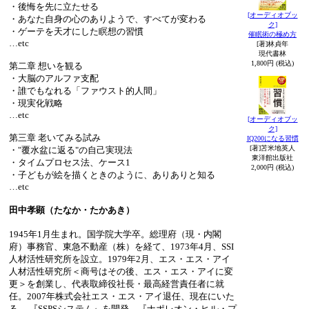
・後悔を先に立たせる
[オーディオブッ
・あなた自身の心のありようで、すべてが変わる
ク]
・ゲーテを天才にした瞑想の習慣
催眠術の極め方
…etc
[著]林貞年
現代書林
1,800円 (税込)
第二章 想いを観る
・大脳のアルファ支配
・誰でもなれる「ファウスト的人間」
・現実化戦略
…etc
[オーディオブッ
ク]
第三章 老いてみる試み
IQ200になる習慣
[著]苫米地英人
・"覆水盆に返る"の自己実現法
東洋館出版社
・タイムプロセス法、ケース1
2,000円 (税込)
・子どもが絵を描くときのように、ありありと知る
…etc
田中孝顕（たなか・たかあき）
1945年1月生まれ。国学院大学卒。総理府（現・内閣
府）事務官、東急不動産（株）を経て、1973年4月、SSI
人材活性研究所を設立。1979年2月、エス・エス・アイ
人材活性研究所＜商号はその後、エス・エス・アイに変
更＞を創業し、代表取締役社長・最高経営責任者に就
任。2007年株式会社エス・エス・アイ退任、現在にいた
る。 『SSPSシステム』を開発、『ナポレオン・ヒル・プ