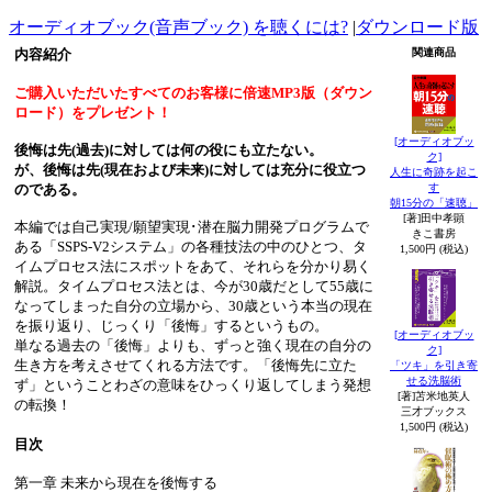
オーディオブック(音声ブック) を聴くには?
|
ダウンロード版
内容紹介
関連商品
ご購入いただいたすべてのお客様に倍速MP3版（ダウン
ロード）をプレゼント！
[オーディオブッ
後悔は先(過去)に対しては何の役にも立たない。
ク]
が、後悔は先(現在および未来)に対しては充分に役立つ
人生に奇跡を起こ
す
のである。
朝15分の「速聴」
[著]田中孝顕
本編では自己実現/願望実現･潜在脳力開発プログラムで
きこ書房
ある「SSPS-V2システム」の各種技法の中のひとつ、タ
1,500円 (税込)
イムプロセス法にスポットをあて、それらを分かり易く
解説。タイムプロセス法とは、今が30歳だとして55歳に
なってしまった自分の立場から、30歳という本当の現在
を振り返り、じっくり「後悔」するというもの。
[オーディオブッ
単なる過去の「後悔」よりも、ずっと強く現在の自分の
ク]
生き方を考えさせてくれる方法です。「後悔先に立た
「ツキ」を引き寄
せる洗脳術
ず」ということわざの意味をひっくり返してしまう発想
[著]苫米地英人
の転換！
三才ブックス
1,500円 (税込)
目次
第一章 未来から現在を後悔する