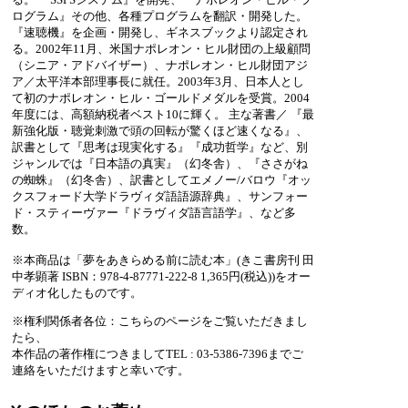
ログラム』その他、各種プログラムを翻訳・開発した。
『速聴機』を企画・開発し、ギネスブックより認定され
る。2002年11月、米国ナポレオン・ヒル財団の上級顧問
（シニア・アドバイザー）、ナポレオン・ヒル財団アジ
ア／太平洋本部理事長に就任。2003年3月、日本人とし
て初のナポレオン・ヒル・ゴールドメダルを受賞。2004
年度には、高額納税者ベスト10に輝く。 主な著書／ 『最
新強化版・聴覚刺激で頭の回転が驚くほど速くなる』、
訳書として『思考は現実化する』『成功哲学』など、別
ジャンルでは『日本語の真実』（幻冬舎）、『ささがね
の蜘蛛』（幻冬舎）、訳書としてエメノー/バロウ『オッ
クスフォード大学ドラヴィダ語語源辞典』、サンフォー
ド・スティーヴァー『ドラヴィダ語言語学』、など多
数。
※本商品は「夢をあきらめる前に読む本」(きこ書房刊 田
中孝顕著 ISBN：978-4-87771-222-8 1,365円(税込))をオー
ディオ化したものです。
※権利関係者各位：こちらのページをご覧いただきまし
たら、
本作品の著作権につきましてTEL : 03-5386-7396までご
連絡をいただけますと幸いです。