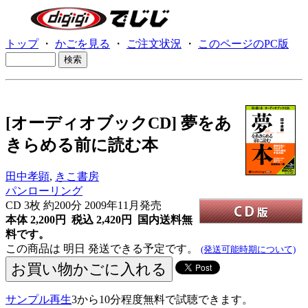
トップ
・
かごを見る
・
ご注文状況
・
このページのPC版
[オーディオブックCD] 夢をあ
きらめる前に読む本
田中孝顕
,
きこ書房
パンローリング
CD
3枚 約200分 2009年11月発売
本体 2,200円 税込 2,420円
国内送料無
料です。
この商品は 明日 発送できる予定です。
(発送可能時期について)
サンプル再生
3から10分程度無料で試聴できます。