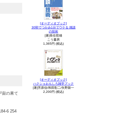
[オーディオブック]
30秒でつかみ1分でウケる 雑談
の技術
[著]長住哲雄
こう書房
1,365円 (税込)
[オーディオブック]
ハクショおもしろ雑学ブック
[著]芳原信/和田彰二/矢野新一
2,200円 (税込)
宇宙の果て
-6 254