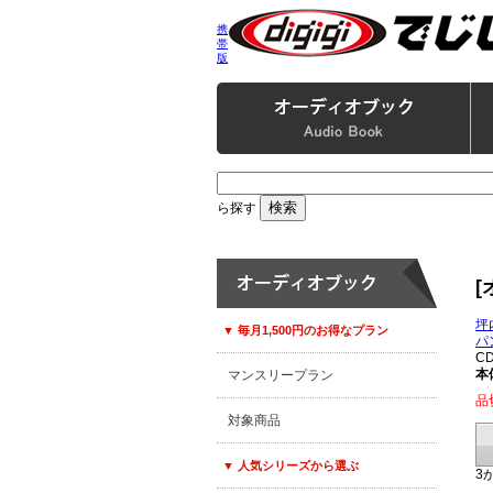
携
帯
版
ら探す
坪
▼ 毎月1,500円のお得なプラン
パ
C
本体
マンスリープラン
品
対象商品
▼ 人気シリーズから選ぶ
3