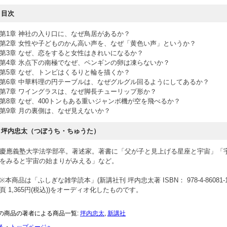
目次
第1章 神社の入り口に、なぜ鳥居があるか？
第2章 女性や子どものかん高い声を、なぜ「黄色い声」というか？
第3章 なぜ、恋をすると女性はきれいになるか？
第4章 氷点下の南極でなぜ、ペンギンの卵は凍らないか？
第5章 なぜ、トンビはくるりと輪を描くか？
第6章 中華料理の円テーブルは、なぜグルグル回るようにしてあるか？
第7章 ワイングラスは、なぜ脚長チューリップ形か？
第8章 なぜ、400トンもある重いジャンボ機が空を飛べるか？
第9章 月の裏側は、なぜ見えないか？
坪内忠太（つぼうち・ちゅうた）
慶應義塾大学法学部卒。著述家。著書に「父が子と見上げる星座と宇宙」「
をみると宇宙の始まりがみえる」など。
※本商品は「ふしぎな雑学読本」(新講社刊 坪内忠太著 ISBN： 978-4-86081-184
頁 1,365円(税込))をオーディオ化したものです。
の商品の著者による商品一覧:
坪内忠太
,
新講社
る
・
トップページへ