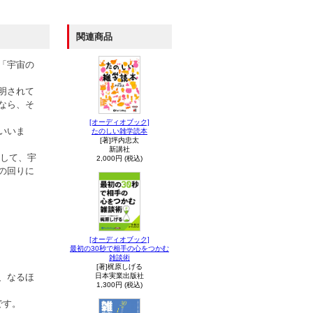
関連商品
「宇宙の
明されて
なら、そ
[オーディオブック]
いいま
たのしい雑学読本
[著]坪内忠太
新講社
として、宇
2,000円 (税込)
の回りに
[オーディオブック]
最初の30秒で相手の心をつかむ
雑談術
[著]梶原しげる
日本実業出版社
、なるほ
1,300円 (税込)
です。