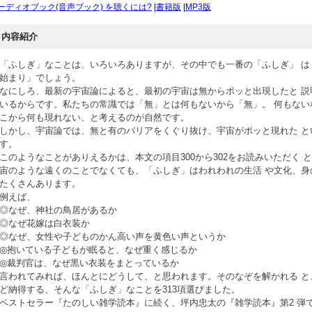
ーディオブック(音声ブック) を聴くには?
|
書籍版
|
MP3版
内容紹介
「ふしぎ」なことは、いろいろありますが、その中でも一番の「ふしぎ」 は
始まり」でしょう。
なにしろ、最新の宇宙論によると、最初の宇宙は無からポッと出現したと 説
いるからです。私たちの常識では「無」とは何もないから「無」。 何もない
こから何も現れない、と考えるのが自然です。
しかし、宇宙論では、無と有のバリアをくぐり抜け、宇宙がポッと現れた と
す。
このようなことがありえるかは、本文の項目300から302をお読みいただく 
宙のような遠くのことでなくても、「ふしぎ」はわれわれの生活 や文化、身
たくさんあります。
例えば、
◎なぜ、神社の鳥居があるか
◎なぜ花嫁は白衣装か
◎なぜ、女性や子どものかん高い声を黄色い声というか
◎抱いている子どもが眠ると、なぜ重く感じるか
◎裁判官は、なぜ黒い衣装をまとっているか
言われてみれば、ほんとにどうして、と思われます。そのなぞを解かれる と
ど納得する、そんな「ふしぎ」なことを313項選びました。
ベストセラー『たのしい雑学読本』に続く、坪内忠太の『雑学読本』第2 弾