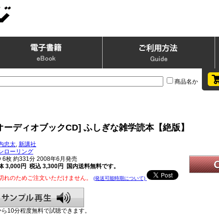
商品名か
[オーディオブックCD] ふしぎな雑学読本【絶版】
内忠太
,
新講社
ンローリング
D
6枚 約331分 2008年6月発売
 3,000円 税込 3,300円
国内送料無料です。
切れのためご注文いただけません。
(発送可能時期について)
から10分程度無料で試聴できます。