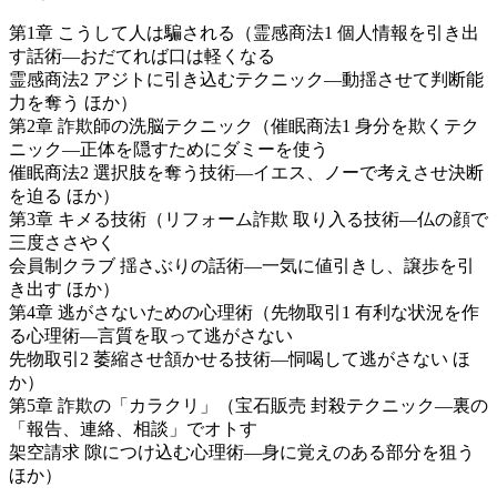
第1章 こうして人は騙される（霊感商法1 個人情報を引き出
す話術—おだてれば口は軽くなる
霊感商法2 アジトに引き込むテクニック—動揺させて判断能
力を奪う ほか）
第2章 詐欺師の洗脳テクニック（催眠商法1 身分を欺くテク
ニック—正体を隠すためにダミーを使う
催眠商法2 選択肢を奪う技術—イエス、ノーで考えさせ決断
を迫る ほか）
第3章 キメる技術（リフォーム詐欺 取り入る技術—仏の顔で
三度ささやく
会員制クラブ 揺さぶりの話術—一気に値引きし、譲歩を引
き出す ほか）
第4章 逃がさないための心理術（先物取引1 有利な状況を作
る心理術—言質を取って逃がさない
先物取引2 萎縮させ頷かせる技術—恫喝して逃がさない ほ
か）
第5章 詐欺の「カラクリ」（宝石販売 封殺テクニック—裏の
「報告、連絡、相談」でオトす
架空請求 隙につけ込む心理術—身に覚えのある部分を狙う
ほか）