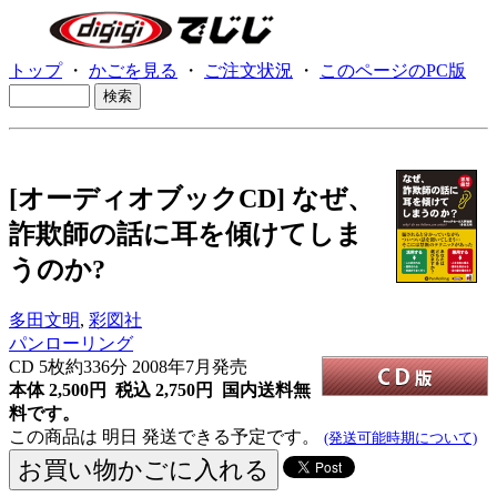
トップ
・
かごを見る
・
ご注文状況
・
このページのPC版
[オーディオブックCD] なぜ、
詐欺師の話に耳を傾けてしま
うのか?
多田文明
,
彩図社
パンローリング
CD
5枚約336分 2008年7月発売
本体 2,500円 税込 2,750円
国内送料無
料です。
この商品は 明日 発送できる予定です。
(発送可能時期について)