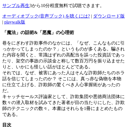
サンプル再生
3から10分程度無料で試聴できます。
オーディオブック(音声ブック) を聴くには?
|
ダウンロード版
|
playwalk版
「魔法」の話術&「悪魔」の心理術
巷をにぎわす詐欺事件のなかには、「なぜ、こんなものに引
っかかってしまったのか？」というものが多くある。騙され
た内容を聞くと、常識はずれの高配当を謳った投資話であっ
たり、架空の事故の示談金と称して数百万円を振り込ませた
りと、いかにも怪しい話がほとんどである。
それでは、なぜ、被害にあった人はそんな詐欺師たちのホラ
話を信じてしまったのか？ そこには、真っ赤な偽物を本物
に仕立て上げる、詐欺師の驚くべき人心掌握術があったの
だ。
キャッチセールス評論家として、詐欺集団や悪徳商法団体に
数々の潜入取材を試みてきた著者が目の当たりにした、詐欺
師のテクニックの数々。本書はそれらを1冊にまとめたもの
である。
目次