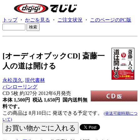
トップ
・
かごを見る
・
ご注文状況
・
このページのPC版
[オーディオブックCD] 斎藤一
人の道は開ける
永松茂久
,
現代書林
パンローリング
CD
5枚 約327分 2012年6月発売
本体 1,500円 税込 1,650円
国内送料無
料です。
この商品は 8月10日に 発送できる予定です。
(発送可能時期につ
いて)