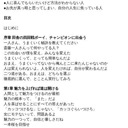
●人に喜んでもらいたいけど方法がわからない人
●お先が真っ暗と思ってしまい、自分の人生に焦っている人
目次
はじめに
序章 田舎の四回戦ボーイ、チャンピオンに出会う
一人さん、うまくいく秘訣を教えてください
斎藤一人さんって何やってる人？
この出会いが僕を変え、みんなを変えた
うまくいくって、とっても簡単なんだよ
おまえ、うまくいってないから俺んとこに来たんじゃないのか
人は変えられないよ。人を変えたければ、自分が変わるんだよ
二つ道がある。おまえは、どちらを選ぶ
徹底的に選んで、とことん実行してみろ
第1章 魅力を上げれば道は開ける
人間として魅力をつけるのが最初
魅力の根本って、「また」だよ
人を喜ばせることにすべての答えがあった
「カッコつけるな」じゃない、「カッコぐらいつけろ」
女にモテないって、問題あるよ
魅力の一つって、自信と優しさだね
一本桜を目指せ