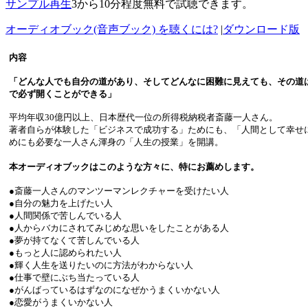
サンプル再生
3から10分程度無料で試聴できます。
オーディオブック(音声ブック) を聴くには?
|
ダウンロード版
内容
「どんな人でも自分の道があり、そしてどんなに困難に見えても、その道
で必ず開くことができる」
平均年収30億円以上、日本歴代一位の所得税納税者斎藤一人さん。
著者自らが体験した「ビジネスで成功する」ためにも、「人間として幸せ
めにも必要な一人さん渾身の「人生の授業」を開講。
本オーディオブックはこのような方々に、特にお薦めします。
●斎藤一人さんのマンツーマンレクチャーを受けたい人
●自分の魅力を上げたい人
●人間関係で苦しんでいる人
●人からバカにされてみじめな思いをしたことがある人
●夢が持てなくて苦しんでいる人
●もっと人に認められたい人
●輝く人生を送りたいのに方法がわからない人
●仕事で壁にぶち当たっている人
●がんばっているはずなのになぜかうまくいかない人
●恋愛がうまくいかない人