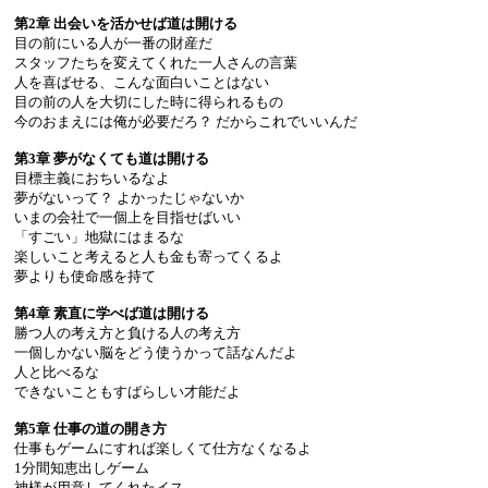
第2章 出会いを活かせば道は開ける
目の前にいる人が一番の財産だ
スタッフたちを変えてくれた一人さんの言葉
人を喜ばせる、こんな面白いことはない
目の前の人を大切にした時に得られるもの
今のおまえには俺が必要だろ？ だからこれでいいんだ
第3章 夢がなくても道は開ける
目標主義におちいるなよ
夢がないって？ よかったじゃないか
いまの会社で一個上を目指せばいい
「すごい」地獄にはまるな
楽しいこと考えると人も金も寄ってくるよ
夢よりも使命感を持て
第4章 素直に学べば道は開ける
勝つ人の考え方と負ける人の考え方
一個しかない脳をどう使うかって話なんだよ
人と比べるな
できないこともすばらしい才能だよ
第5章 仕事の道の開き方
仕事もゲームにすれば楽しくて仕方なくなるよ
1分間知恵出しゲーム
神様が用意してくれたイス