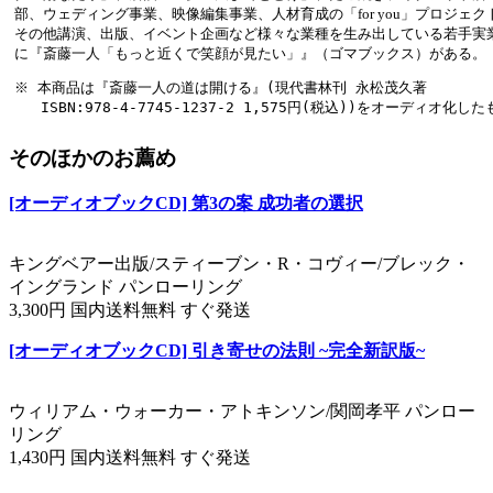
部、ウェディング事業、映像編集事業、人材育成の「for you」プロジェ
その他講演、出版、イベント企画など様々な業種を生み出している若手実
に『斎藤一人「もっと近くで笑顔が見たい」』（ゴマブックス）がある。
※ 本商品は『斎藤一人の道は開ける』(現代書林刊 永松茂久著

そのほかのお薦め
[オーディオブックCD] 第3の案 成功者の選択
キングベアー出版/スティーブン・R・コヴィー/ブレック・
イングランド パンローリング
3,300円 国内送料無料 すぐ発送
[オーディオブックCD] 引き寄せの法則 ~完全新訳版~
ウィリアム・ウォーカー・アトキンソン/関岡孝平 パンロー
リング
1,430円 国内送料無料 すぐ発送