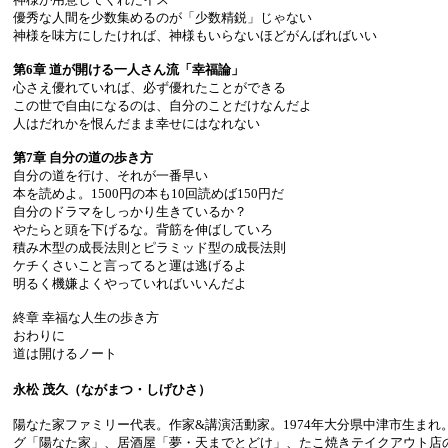
優秀な人間を少数集めるのが「少数精鋭」じゃない
神様を味方にしたければ、神様もいらないほどがんばればいい
第6章 道が開ける一人さん流「幸福論」
心さえ優れていれば、必ず優れたことができる
この世で自由になるのは、自分のことだけなんだよ
人はだれかを恨んだまま幸せにはなれない
第7章 自分の道の歩き方
自分の道を行け、それが一番早い
本を読めよ。1500円の本も10回読めば150円だ
自分のドラマをしっかり生きているか？
やたらと頭を下げるな。背筋を伸ばしていろ
積み木型の成長法則とピラミッド型の成長法則
ケチくさいこと言ってると運は逃げるよ
明るく機嫌よくやっていればいいんだよ
終章 幸福な人生の歩き方
おわりに
道は開けるノート
永松 茂久（ながまつ・しげひさ）
陽なた家ファミリー代表。作家&講演活動家。1974年大分県中津市生まれ
グ「陽なた家」、居酒屋「夢・天までとどけ」、たこ焼きテイクアウト店