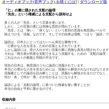
オーディオブック(音声ブック) を聴くには?
|
ダウンロード版
「仁」の裏に隠された支配の論理
「先生」という権威による支配から脱却せよ
多くの人が「先生」という言葉を使います。
しかし、この言葉の裏には危険な思想が隠れています。
「先生」とは「偉い」「偉くない」という差別の意識を無意識レベルで
植えつける「洗脳」なのです。そしてその由来は儒教、つまり「論語」で
論語は、日本人にとってはたいへん身近な書物です。
「心豊かな人生を送る」ための言葉ともされています。
しかし論語には、受け入れやすい言葉の裏に危険な真意が隠されています
それは「権力者が民衆を支配できるよう洗脳する」ための「支配の論理」
これはカルトの教義と同様の手法です。
現在の日本は、無意識のうちに論語に洗脳されています。
本当に心豊かな人生を送るためには、洗脳から解放されなければなりませ
洗脳書としての論語を読み解くことは、洗脳から解放されるだけでなく、
何が「表」で何が「裏」かが分かるようになります。
論語による「支配の論理」に基づいた権威を疑い覆すことが、
本当の自由と平和に繋がるのです。
収録内容
タイトル