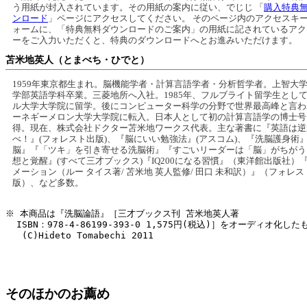
う用紙が封入されています。その用紙の案内に従い、でじじ 「
購入特典
ンロード
」ページにアクセスしてください。 そのページ内のアクセスキ
ォームに、「特典無料ダウンロードのご案内」の用紙に記されているアク
ーをご入力いただくと、特典のダウンロードへとお進みいただけます。
苫米地英人（とまべち・ひでと）
1959年東京都生まれ。脳機能学者・計算言語学者・分析哲学者。上智大
学部英語学科卒業。三菱地所へ入社。1985年、フルブライト留学生とし
ル大学大学院に留学。後にコンピューター科学の分野で世界最高峰と言わ
ーネギーメロン大学大学院に転入。日本人として初の計算言語学の博士号
得。現在、株式会社ドクター苫米地ワークス代表。主な著書に『英語は逆
べ！』(フォレスト出版)、『脳にいい勉強法』(アスコム)、『洗脳護身術
脳』『「ツキ」を引き寄せる洗脳術』『すごいリーダーは「脳」がちがう
想と覚醒』(すべて三才ブックス)『IQ200になる習慣』（東洋館出版社）
メーション（ルー タイス著/ 苫米地 英人監修/ 田口 未和訳）』（フォレス
版）、など多数。
※ 本商品は『洗脳論語』［三才ブックス刊 苫米地英人著

  ISBN：978-4-86199-393-0 1,575円(税込)］をオーディオ化した
   (C)Hideto Tomabechi 2011

そのほかのお薦め