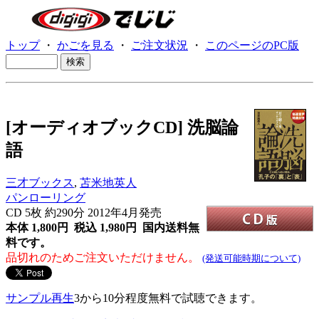
トップ
・
かごを見る
・
ご注文状況
・
このページのPC版
[オーディオブックCD] 洗脳論
語
三才ブックス
,
苫米地英人
パンローリング
CD
5枚 約290分 2012年4月発売
本体 1,800円 税込 1,980円
国内送料無
料です。
品切れのためご注文いただけません。
(発送可能時期について)
サンプル再生
3から10分程度無料で試聴できます。