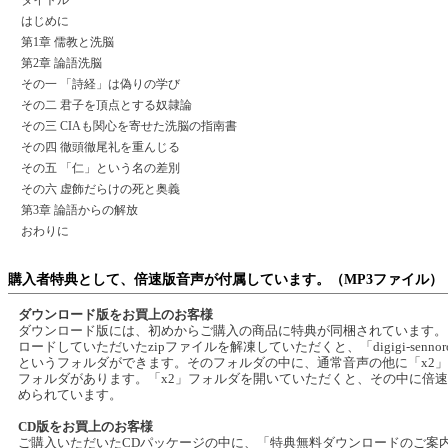
はじめに
第1章 儒教と洗脳
第2章 論語洗脳
その一 「詩経」は偽りの学び
その二 君子を頂点とする奴隷論
その三 CIAも関心を寄せた洗脳の指南書
その四 徹頭徹尾礼を重んじる
その五 「仁」という名の差別
その六 虚飾だらけの死と奥義
第3章 論語からの解放
おわりに
購入者特典として、倍速版音声が付属しています。（MP3ファイル）
ダウンロード版をお買上のお客様
ダウンロード版には、初めからご購入の商品に特典が同梱されています。
ロードしていただいたzipファイルを解凍していただくと、「digigi-sennoro
というフォルダができます。そのフォルダの中に、通常音声の他に「x2
フォルダがあります。「x2」フォルダを開いていただくと、その中に倍
められています。
CD版をお買上のお客様
ご購入いただいたCDパッケージの中に、「特典無料ダウンロードのご案