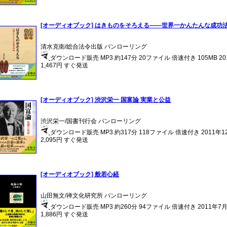
[オーディオブック] はきものをそろえる――世界一かんたんな成功
清水克衛/総合法令出版 パンローリング
ダウンロード販売 MP3 約147分 20ファイル 倍速付き 105MB 2
1,467円 すぐ発送
[オーディオブック] 渋沢栄一 国富論 実業と公益
渋沢栄一/国書刊行会 パンローリング
ダウンロード販売 MP3 約317分 118ファイル 倍速付き 2011年
2,095円 すぐ発送
[オーディオブック] 般若心経
山田無文/禅文化研究所 パンローリング
ダウンロード販売 MP3 約260分 94ファイル 倍速付き 2011年7
1,886円 すぐ発送