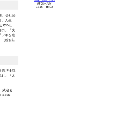
御縁と人徳の法則
[著]清水克衛
2,415円 (税込)
後、会社経
論、人生
る本を出
書力』『失
『ツキを絶
』（総合法
学院博士課
読む』『太
ー武蔵著
sashi