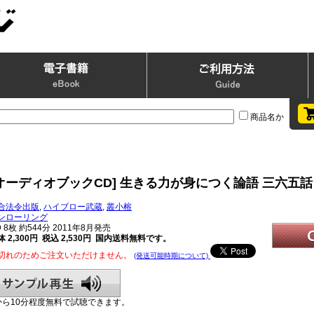
商品名か
オーディオブックCD] 生きる力が身につく論語 三六五話
合法令出版
,
ハイブロー武蔵
,
叢小榕
ンローリング
D
8枚 約544分 2011年8月発売
 2,300円 税込 2,530円
国内送料無料です。
切れのためご注文いただけません。
(発送可能時期について)
から10分程度無料で試聴できます。