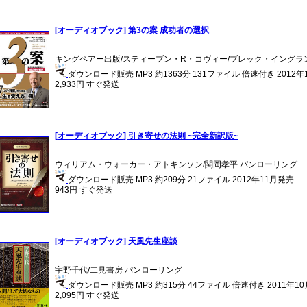
[オーディオブック] 第3の案 成功者の選択
キングベアー出版/スティーブン・R・コヴィー/ブレック・イングラ
ダウンロード販売 MP3 約1363分 131ファイル 倍速付き 2012
2,933円 すぐ発送
[オーディオブック] 引き寄せの法則 ~完全新訳版~
ウィリアム・ウォーカー・アトキンソン/関岡孝平 パンローリング
ダウンロード販売 MP3 約209分 21ファイル 2012年11月発売
943円 すぐ発送
[オーディオブック] 天風先生座談
宇野千代/二見書房 パンローリング
ダウンロード販売 MP3 約315分 44ファイル 倍速付き 2011年1
2,095円 すぐ発送