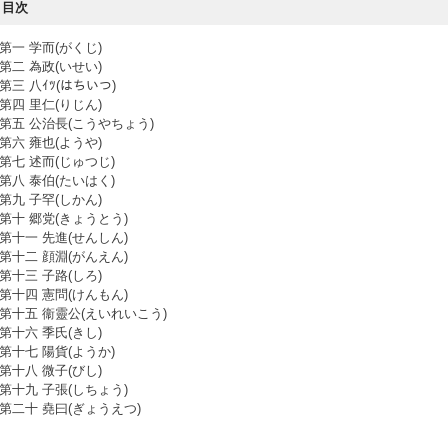
目次
第一 学而(がくじ)
第二 為政(いせい)
第三 八ｲﾂ(はちいつ)
第四 里仁(りじん)
第五 公治長(こうやちょう)
第六 雍也(ようや)
第七 述而(じゅつじ)
第八 泰伯(たいはく)
第九 子罕(しかん)
第十 郷党(きょうとう)
第十一 先進(せんしん)
第十二 顔淵(がんえん)
第十三 子路(しろ)
第十四 憲問(けんもん)
第十五 衞靈公(えいれいこう)
第十六 季氏(きし)
第十七 陽貨(ようか)
第十八 微子(びし)
第十九 子張(しちょう)
第二十 堯曰(ぎょうえつ)