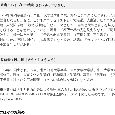
著者：ハイブロー武蔵（はいぶろーむさし）
1954年福岡県生まれ。早稲田大学法学部卒業。海外ビジネスにたずさわった
営者となるとともに、ビジネスエッセイストとして活躍。読書論、ビジネス
論、人間関係論、成功法則論を主なテーマとして、 勇気と元気と誇りを与え
し続けることを使命としている。著書に『希望の星の光を見失うな！』『読
敗力』（総合法令出版）、『元気の出る読書術』（王様文庫／三笠書房）、
対につかむ行動法則42』（大和書房）など多数。訳書に『ガルシアへの手紙
令出版）などがある。
監修者：叢小榕（そう・しょうよう）
1954年中国生まれ。作家。北京師範大学卒業。東京大学大学院、中央大学大
程修了。現在、大東文化大学講師、昭和薬科大学講師。著書に『孫子はこう
平天国を討った文臣曾国藩』（ともに総合法令出版）など多数。
※本商品は『生きる力が身につく論語 三六五話』[総合法令出版刊 /ハイブロ
ISBN：978-4-89346-987-3 1,890円(税込)]をオーディオ化したものです。 (C)Mu
Highbrow 2006
のほかのお薦め