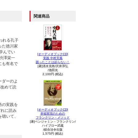
関連商品
われる孔子
った徳川家
学んでい
[オーディオブックCD]
渋澤栄一
実践 中村天風
困ったことは起らない！
にも有名で
[著]清水克衛/沢井淳弘
/池田光
2,100円 (税込)
ーダーのよ
を改めて読
語の実践を
[オーディオブックCD]
ぞれに読み
幸福実現のための
を聴いて、
フランクリン・メソッド
[著]ベンジャミン・フランクリン/
ハイブロー武蔵
/総合法令出版
1,575円 (税込)