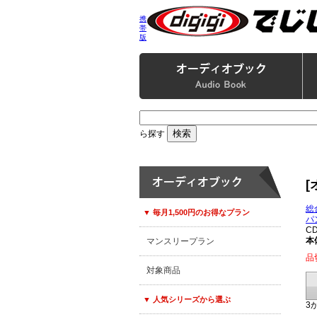
携
帯
版
ら探す
[
総
▼ 毎月1,500円のお得なプラン
パ
C
本体
マンスリープラン
品
対象商品
▼ 人気シリーズから選ぶ
3