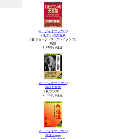
[オーディオブックCD]
バビロンの大富豪
[著]ジョージ・S・クレイソン/大
島豊
2,940円 (税込)
[オーディオブックCD]
論語と算盤
[著]渋沢栄一
2,625円 (税込)
[オーディオブックCD]
強運道――