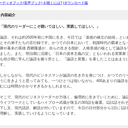
ーディオブック(音声ブック) を聴くには?
|
ダウンロード版
内容紹介
「現代のリーダーにこそ聴いてほしい。実践してほしい。」
論語、それは約2500年前に中国に生き、今日では「道徳の確立の始祖」とい
とその弟子たちの言行録です。かつての日本において、戦国時代の覇者とな
康や幕末の英雄 西郷隆盛が、自らの生きる指針、人格形成の核として論語を
ました。また、明治期に活躍し「日本の資本主義の父」ともいわれる実業家 
も幼少期に学んだ論語を拠り所とし、『論語と算盤』を著したことはあまり
す。
しかしながら、現代のビジネスマンが論語の生き方を身につけ、かつてのリ
うに生きようと思ってみても、一つひとつは短いながら、400あまりの論語
むには時間がかかりすぎるかもしれません。
そこで、現代のビジネスリーダーが力強く、倫理的に生きていくために、論
ライフワークとしているハイブロー武蔵が珠玉の365話を厳選。1話1話それ
下し文、現代語訳、解説が付いていますので、今日の日付部分から1日に1話
理解し、実践していけるようになっています。