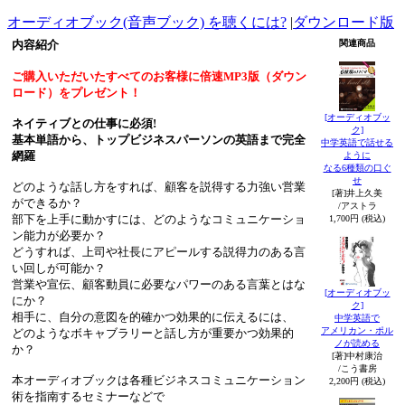
オーディオブック(音声ブック) を聴くには?
|
ダウンロード版
内容紹介
関連商品
ご購入いただいたすべてのお客様に倍速MP3版（ダウン
ロード）をプレゼント！
[オーディオブッ
ネイティブとの仕事に必須!
ク]
基本単語から、トップビジネスパーソンの英語まで完全
中学英語で話せる
網羅
ように
なる6種類の口ぐ
せ
どのような話し方をすれば、顧客を説得する力強い営業
[著]井上久美
ができるか？
/アストラ
部下を上手に動かすには、どのようなコミュニケーショ
1,700円 (税込)
ン能力が必要か？
どうすれば、上司や社長にアピールする説得力のある言
い回しが可能か？
営業や宣伝、顧客動員に必要なパワーのある言葉とはな
[オーディオブッ
にか？
ク]
相手に、自分の意図を的確かつ効果的に伝えるには、
中学英語で
アメリカン・ポル
どのようなボキャブラリーと話し方が重要かつ効果的
ノが読める
か？
[著]中村康治
/こう書房
本オーディオブックは各種ビジネスコミュニケーション
2,200円 (税込)
術を指南するセミナーなどで