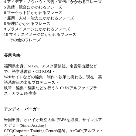
4 アイデア・ノウハウ・広告・宣伝にかかわるフレーズ
5 業績・競合にかかわるフレーズ
6 マーケットにかかわるフレーズ
7 雇用・人材・能力にかかわるフレーズ
8 管理にかかわるフレーズ
9 プラスイメージにかかわるフレーズ
10 マイナスイメージにかかわるフレーズ
11 その他のフレーズ
長尾 和夫
福岡県出身。NOVA、アスク講談社、南雲堂出版など
で、語学系書籍・CD‐ROM・
Webサイトなどの編集・制作・執筆に携わる。現在、英
語系書籍の出版プロデュース・
執筆・編集・翻訳などを行うA+Caf'e(アルファ・プラ
ス・カフェ)を主宰
アンディ・ バーガー
米国出身。オハイオ州立大学でBFAを取得。サイマルア
カデミー(Simul Acadmy)
CTC(Corporate Training Center)講師。A+Caf'e(アルファ・