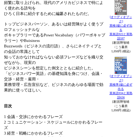
頻繁に取り上げられ、現代のアメリカビジネスで特によ
く使われる語句を
ひろく日本に紹介するために編纂されたものだ。
[オーディオブッ
ク]
トップビジネスパーソン、あるいは経営陣がよく使うプ
英検1級に必ず出
ロフェッショナルな
る
英単語922と英熟
ボキャブラリーであるPower Vocabulary（パワーボキャブ
語597
ラリー）やBuisiness
[著]宮野智靖
Buzzwords（ビジネスの流行語）、さらにネイティブと
/こう書房
の会話の常識として
1,050円 (税込)
知っておかなければならない必須フレーズなどを織り交
ぜながら、現実の
ビジネスシーンを想定した例文とともに紹介した。
「ビジネスパワー英語」の基礎知識を身につけ、会議・
[オーディオブッ
交渉・経営・雇用・
ク]
業務管理・広告宣伝など、ビジネスのあらゆる場面で効
英検準1級に必ず
出る
果的に使ってほしい。
英単語934と英熟
語636
[著]宮野智靖
目次
/こう書房
1,050円 (税込)
1 会議・交渉にかかわるフレーズ
2 コミュニケーション・スケジュールにかかわるフレー
ズ
3 経営・戦略にかかわるフレーズ