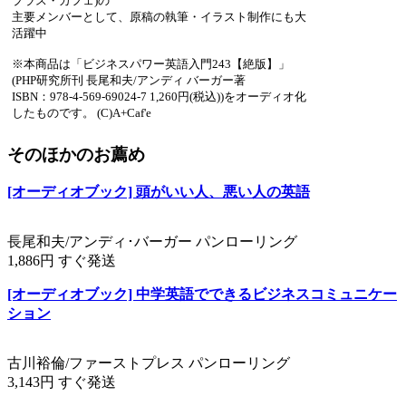
プラス・カフェ)の
主要メンバーとして、原稿の執筆・イラスト制作にも大
活躍中
※本商品は「ビジネスパワー英語入門243【絶版】」
(PHP研究所刊 長尾和夫/アンディ バーガー著
ISBN：978-4-569-69024-7 1,260円(税込))をオーディオ化
したものです。 (C)A+Caf'e
そのほかのお薦め
[オーディオブック] 頭がいい人、悪い人の英語
長尾和夫/アンディ･バーガー パンローリング
1,886円 すぐ発送
[オーディオブック] 中学英語でできるビジネスコミュニケー
ション
古川裕倫/ファーストプレス パンローリング
3,143円 すぐ発送