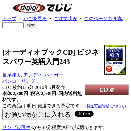
トップ
・
かごを見る
・
ご注文状況
・
このページのPC版
[オーディオブックCD] ビジネ
スパワー英語入門243
長尾和夫
,
アンディ･バーガー
パンローリング
CD
5枚約335分 2010年5月発売
本体 2,300円 税込 2,530円
国内送料無
料です。
この商品は 明日 発送できる予定です。
(発送可能時期について)
サンプル再生
3から10分程度無料で試聴できます。