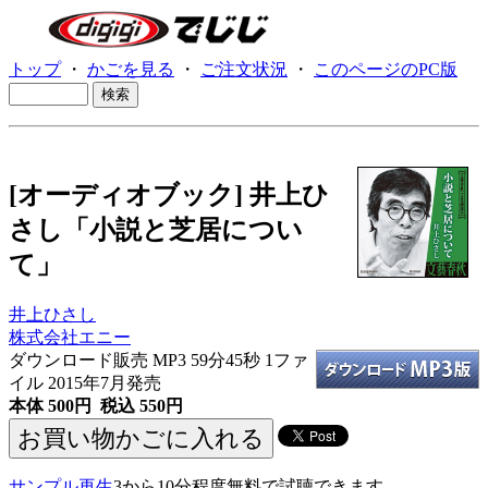
トップ
・
かごを見る
・
ご注文状況
・
このページのPC版
[オーディオブック] 井上ひ
さし「小説と芝居につい
て」
井上ひさし
株式会社エニー
ダウンロード販売 MP3
59分45秒 1ファ
イル 2015年7月発売
本体 500円 税込 550円
サンプル再生
3から10分程度無料で試聴できます。