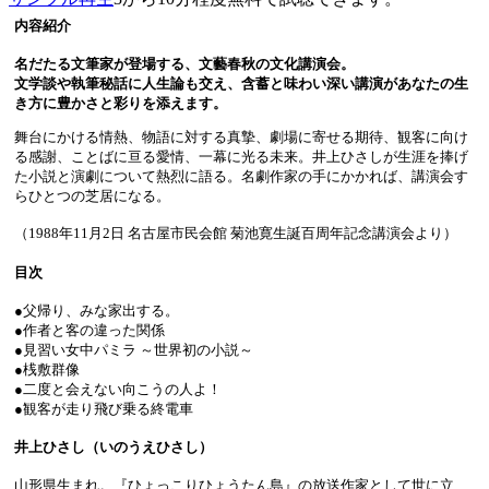
内容紹介
名だたる文筆家が登場する、文藝春秋の文化講演会。
文学談や執筆秘話に人生論も交え、含蓄と味わい深い講演があなたの生
き方に豊かさと彩りを添えます。
舞台にかける情熱、物語に対する真摯、劇場に寄せる期待、観客に向け
る感謝、ことばに亘る愛情、一幕に光る未来。井上ひさしが生涯を捧げ
た小説と演劇について熱烈に語る。名劇作家の手にかかれば、講演会す
らひとつの芝居になる。
（1988年11月2日 名古屋市民会館 菊池寛生誕百周年記念講演会より）
目次
●父帰り、みな家出する。
●作者と客の違った関係
●見習い女中パミラ ～世界初の小説～
●桟敷群像
●二度と会えない向こうの人よ！
●観客が走り飛び乗る終電車
井上ひさし（いのうえひさし）
山形県生まれ。『ひょっこりひょうたん島』の放送作家として世に立