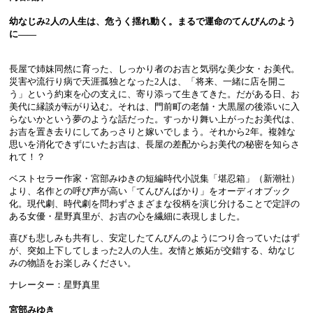
幼なじみ2人の人生は、危うく揺れ動く。まるで運命のてんびんのよう
に――
長屋で姉妹同然に育った、しっかり者のお吉と気弱な美少女・お美代。
災害や流行り病で天涯孤独となった2人は、「将来、一緒に店を開こ
う」という約束を心の支えに、寄り添って生きてきた。だがある日、お
美代に縁談が転がり込む。それは、門前町の老舗・大黒屋の後添いに入
らないかという夢のような話だった。すっかり舞い上がったお美代は、
お吉を置き去りにしてあっさりと嫁いでしまう。それから2年。複雑な
思いを消化できずにいたお吉は、長屋の差配からお美代の秘密を知らさ
れて！？
ベストセラー作家・宮部みゆきの短編時代小説集「堪忍箱」（新潮社）
より、名作との呼び声が高い「てんびんばかり」をオーディオブック
化。現代劇、時代劇を問わずさまざまな役柄を演じ分けることで定評の
ある女優・星野真里が、お吉の心を繊細に表現しました。
喜びも悲しみも共有し、安定したてんびんのようにつり合っていたはず
が、突如上下してしまった2人の人生。友情と嫉妬が交錯する、幼なじ
みの物語をお楽しみください。
ナレーター：星野真里
宮部みゆき