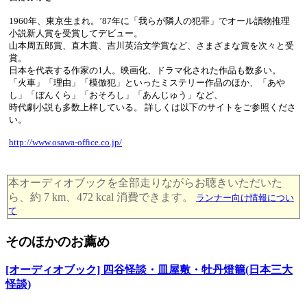
1960年、東京生まれ。’87年に「我らが隣人の犯罪」でオール讀物推理
小説新人賞を受賞してデビュー。
山本周五郎賞、直木賞、吉川英治文学賞など、さまざまな賞を次々と受
賞。
日本を代表する作家の1人。映画化、ドラマ化された作品も数多い。
「火車」「理由」「模倣犯」といったミステリー作品のほか、「あや
し」「ぼんくら」「おそろし」「あんじゅう」など、
時代劇小説も多数上梓している。 詳しくは以下のサイトをご参照くださ
い。
http://www.osawa-office.co.jp/
本オーディオブックを全部走りながらお聴きいただいた
ら、約 7 km、472 kcal 消費できます。
ランナー向け情報につい
て
そのほかのお薦め
[オーディオブック] 四谷怪談・皿屋敷・牡丹燈籠(日本三大
怪談)