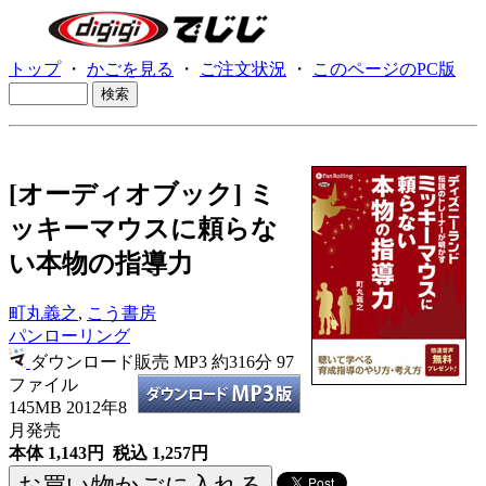
トップ
・
かごを見る
・
ご注文状況
・
このページのPC版
[オーディオブック] ミ
ッキーマウスに頼らな
い本物の指導力
町丸義之
,
こう書房
パンローリング
ダウンロード販売 MP3
約316分 97
ファイル
145MB 2012年8
月発売
本体 1,143円 税込 1,257円