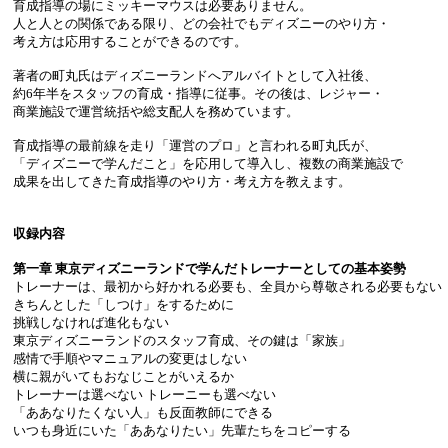
育成指導の場にミッキーマウスは必要ありません。
人と人との関係である限り、どの会社でもディズニーのやり方・
考え方は応用することができるのです。
著者の町丸氏はディズニーランドへアルバイトとして入社後、
約6年半をスタッフの育成・指導に従事。その後は、レジャー・
商業施設で運営統括や総支配人を務めています。
育成指導の最前線を走り「運営のプロ」と言われる町丸氏が、
「ディズニーで学んだこと」を応用して導入し、複数の商業施設で
成果を出してきた育成指導のやり方・考え方を教えます。
収録内容
第一章 東京ディズニーランドで学んだトレーナーとしての基本姿勢
トレーナーは、最初から好かれる必要も、全員から尊敬される必要もない
きちんとした「しつけ」をするために
挑戦しなければ進化もない
東京ディズニーランドのスタッフ育成、その鍵は「家族」
感情で手順やマニュアルの変更はしない
横に親がいてもおなじことがいえるか
トレーナーは選べない トレーニーも選べない
「ああなりたくない人」も反面教師にできる
いつも身近にいた「ああなりたい」先輩たちをコピーする