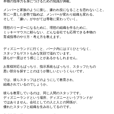
本物の指導力を身につけるための知識が満載。
メンバーと家族のように接し、嫌われ役になることを恐れないこと。
常に一貫した姿勢で臨めば、メンバーが変わり組織も変わる。
そして、「嫌い」がやがては尊敬に変わっていく。
理想のリーダーになるために、理想の組織を作るために、
ミッキーマウスに頼らない、どんな会社でも応用できる本物の
育成指導のやり方・考え方を教えます。
ディズニーランドに行くと、パーク内にはゴミひとつなく、
スタッフもゲストもみな笑顔で溢れています。
誰もが一度はそう感じことがあるかもしれません。
お客様対応もばっちり、指示系統もばっちり、スタッフたちの
悪い部分を探すことのほうが難しいというくらいです。
では、彼らスタッフはどのようにして教育され、
組織されているのでしょうか。
彼らを教育しているのは、同じ人間のスタッフです。
ディズニーランドという場所、ディズニーというブランドが
ではありません。会社としての人と人との関係が、
優れたスタッフと組織を生み出してるのです。