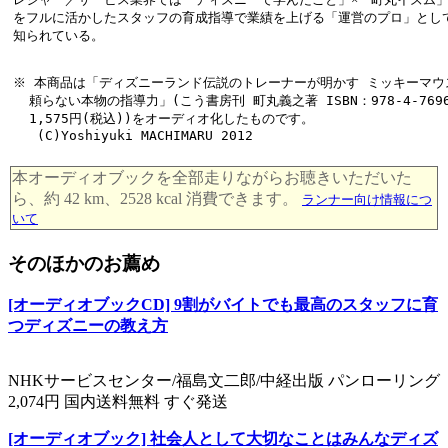
をフルに活かしたスタッフの育成指導で業績を上げる「運営のプロ」とし
知られている。
※ 本商品は「ディズニーランド伝説のトレーナーが明かす ミッキーマウス
  頼らない本物の指導力」(こう書房刊 町丸義之著 ISBN：978-4-7696-1
  1,575円(税込))をオーディオ化したものです。

本オーディオブックを全部走りながらお聴きいただいた
ら、約 42 km、2528 kcal 消費できます。
ランナー向け情報につ
いて
そのほかのお薦め
[オーディオブックCD] 9割がバイトでも最高のスタッフに育
つディズニーの教え方
NHKサービスセンター/福島文二郎/中経出版 パンローリング
2,074円 国内送料無料 すぐ発送
[オーディオブック] 社会人として大切なことはみんなディズ