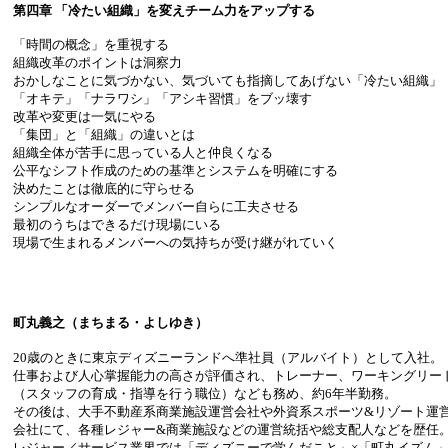
第四章 「冷たい組織」を変えチーム力をアップする
「時間の概念」を重視する
組織改革のポイントは洞察力
おかしなことに気づかない、気づいても指摘してあげない「冷たい組織」
「オキテ」「ナラワシ」「アシキ習慣」をブッ壊す
改革や変更は一気にやる
「集団」と「組織」の違いとは
組織全体が苦手に思っている人と仲良くなる
公平なシフト作成のための基準とシステムを明確にする
決めたことは徹底的に守らせる
シンプルなオーダーでメンバー自らに工夫させる
最初のうちはできるだけ現場にいる
現場で生まれるメンバーへの気持ちが受け継がれていく
町丸義之（まちまる・よしゆき）
20歳のときに東京ディズニーランドへ準社員（アルバイト）として入社。
仕事および人心掌握能力の高さが評価され、トレーナー、ワーキングリー
（スタッフの育成・指導を行う職位）なども務め、約6年半勤務。
その後は、大手不動産系商業施設運営会社や外資系スポーツ&リゾート運
会社にて、各種レジャー&商業施設などの運営統括や総支配人などを歴任
レジャー／サービス業界では「ディズニーで学んだこと」×「町丸イズム