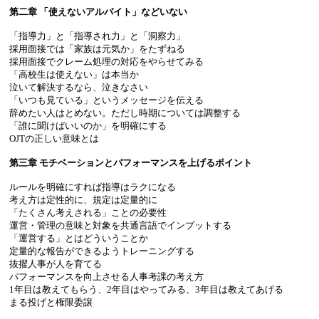
第二章 「使えないアルバイト」などいない
「指導力」と「指導され力」と「洞察力」
採用面接では「家族は元気か」をたずねる
採用面接でクレーム処理の対応をやらせてみる
「高校生は使えない」は本当か
泣いて解決するなら、泣きなさい
「いつも見ている」というメッセージを伝える
辞めたい人はとめない。ただし時期については調整する
「誰に聞けばいいのか」を明確にする
OJTの正しい意味とは
第三章 モチベーションとパフォーマンスを上げるポイント
ルールを明確にすれば指導はラクになる
考え方は定性的に、規定は定量的に
「たくさん考えされる」ことの必要性
運営・管理の意味と対象を共通言語でインプットする
「運営する」とはどういうことか
定量的な報告ができるようトレーニングする
抜擢人事が人を育てる
パフォーマンスを向上させる人事考課の考え方
1年目は教えてもらう、2年目はやってみる、3年目は教えてあげる
まる投げと権限委譲