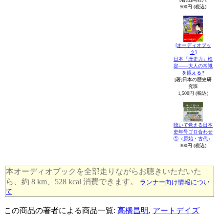
500円 (税込)
[オーディオブッ
ク]
日本「歴史力」検
定――大人の常識
を鍛える!!
[著]日本の歴史研
究班
1,500円 (税込)
聴いて覚える日本
史年号ゴロ合わせ
①（原始・古代）
300円 (税込)
本オーディオブックを全部走りながらお聴きいただいた
ら、約 8 km、528 kcal 消費できます。
ランナー向け情報につい
て
この商品の著者による商品一覧:
高橋昌明
,
アートデイズ