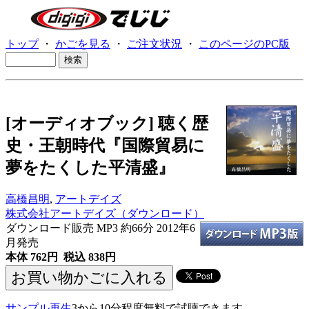
トップ
・
かごを見る
・
ご注文状況
・
このページのPC版
[オーディオブック] 聴く歴
史・王朝時代『国際貿易に
夢をたくした平清盛』
高橋昌明
,
アートデイズ
株式会社アートデイズ（ダウンロード）
ダウンロード販売 MP3
約66分 2012年6
月発売
本体 762円 税込 838円
サンプル再生
3から10分程度無料で試聴できます。