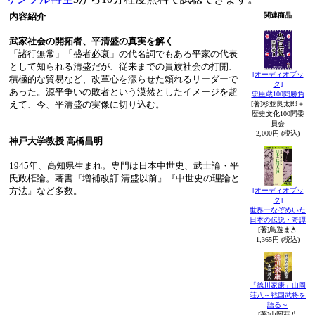
内容紹介
関連商品
武家社会の開拓者、平清盛の真実を解く
「諸行無常」「盛者必衰」の代名詞でもある平家の代表
として知られる清盛だが、従来までの貴族社会の打開、
[オーディオブッ
積極的な貿易など、改革心を漲らせた頼れるリーダーで
ク]
あった。源平争いの敗者という漠然としたイメージを超
忠臣蔵100問勝負
えて、今、平清盛の実像に切り込む。
[著]杉並良太郎＋
歴史文化100問委
員会
2,000円 (税込)
神戸大学教授 高橋昌明
1945年、高知県生まれ。専門は日本中世史、武士論・平
氏政権論。著書『増補改訂 清盛以前』『中世史の理論と
方法』など多数。
[オーディオブッ
ク]
世界一なぞめいた
日本の伝説・奇譚
[著]鳥遊まき
1,365円 (税込)
「徳川家康」山岡
荘八～戦国武将を
語る～
[著]山岡荘八