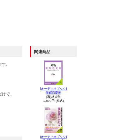
関連商品
です。
。
[オーディオブック]
催眠恋愛術
だけで、
[著]林貞年
1,800円 (税込)
。
[オーディオブック]