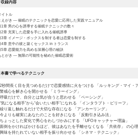
収録内容
タイトル
まえがき ― 催眠のテクニックを恋愛に応用した実践マニュアル
第1章 男の心を誘導する催眠テクニックの数々
第2章 充実した恋愛を手に入れる催眠誘導
第3章 イメージ・ボックスを制する者は恋愛を制する
第4章 意中の彼と築くセックス in トランス
第5章 恋愛能力を高める深層心理の秘訣
あとがき ― 無限の可能性を秘めた催眠恋愛術
本書で学べるテクニック
2秒間長く目を見つめるだけで恋愛感情に火をつける 「ルッキング・マイ・
警戒心を解き心を開かせる 「ミラーイング」
呼吸だけで、自分とは気が合うと思わせる 「ペーシング」
“気になる相手”から“会いたい相手”になれる 「インタラプト・ビリーフ」
繰り返し触れるだけで大切な存在になる 「アンカーリング」
今よりも確実にあなたのことを好きになる 「反動引き込み法」
ちょっとした変化で男心をわしづかみにする 「UFOキャッチャー理論」
面倒をかければかけるほど、彼はあなたを手離せなくなる 「共依存」 の心
興味を持たれていない相手を振り向かせる 「シネマ・テクニック」