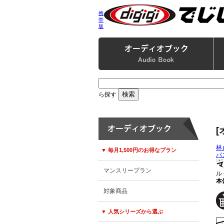
携
帯
版
ら探す
林
▼ 毎月1,500円のお得なプラン
パ
マンスリープラン
ル
本体
対象商品
▼ 人気シリーズから選ぶ