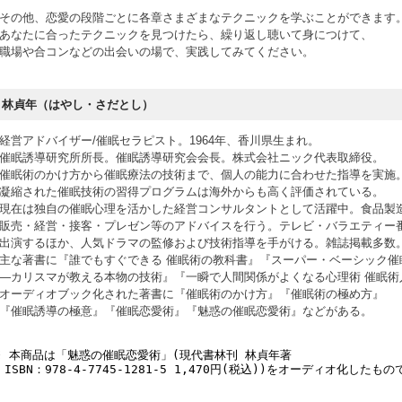
その他、恋愛の段階ごとに各章さまざまなテクニックを学ぶことができます
あなたに合ったテクニックを見つけたら、繰り返し聴いて身につけて、
職場や合コンなどの出会いの場で、実践してみてください。
林貞年（はやし・さだとし）
経営アドバイザー/催眠セラピスト。1964年、香川県生まれ。
催眠誘導研究所所長。催眠誘導研究会会長。株式会社ニック代表取締役。
催眠術のかけ方から催眠療法の技術まで、個人の能力に合わせた指導を実施
凝縮された催眠技術の習得プログラムは海外からも高く評価されている。
現在は独自の催眠心理を活かした経営コンサルタントとして活躍中。食品製
販売・経営・接客・プレゼン等のアドバイスを行う。テレビ・バラエティー
出演するほか、人気ドラマの監修および技術指導を手がける。雑誌掲載多数
主な著書に『誰でもすぐできる 催眠術の教科書』『スーパー・ベーシック催
―カリスマが教える本物の技術』『一瞬で人間関係がよくなる心理術 催眠術
オーディオブック化された著書に『催眠術のかけ方』『催眠術の極め方』
『催眠誘導の極意』『催眠恋愛術』『魅惑の催眠恋愛術』などがある。
※ 本商品は「魅惑の催眠恋愛術」(現代書林刊 林貞年著
