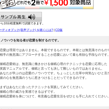
から10分程度無料で試聴できます。
ーディオブック(音声ブック) を聴くには?
|
CD版
ノウハウを知る者が恋愛を制するのです。
恋愛は理屈ではありません。本能でするものです。本能とは無意識そのもの
相手の無意識にアプローチすることが恋愛において最も有効な手段なのです
催眠恋愛術は、無意識に働きかける催眠心理のテクニックを恋愛に応用した
実践マニュアルです。催眠と言っても決して難しいものではありません。
あなたが学ぶのは恋愛のノウハウです。ちょっとした仕草や何気ないひと言
彼の心を無意識のうちに惹きつけることだってできるのです。
まずはあなたに合ったテクニックを実践してみてください。
催眠心理の威力を実感できるはずです。
催眠恋愛術を身につけて、有意義な恋愛生活をぜひとも手に入れてください