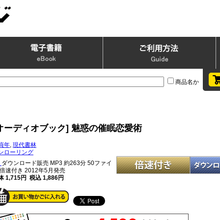
商品名か
[オーディオブック] 魅惑の催眠恋愛術
貞年
,
現代書林
ンローリング
ダウンロード販売 MP3
約263分 50ファイ
 倍速付き 2012年5月発売
 1,715円 税込 1,886円