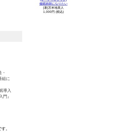
催眠術師になりたい
。
[著]苫米地英人
1,000円 (税込)
。
造・
番組に
。
眠導入
入門』