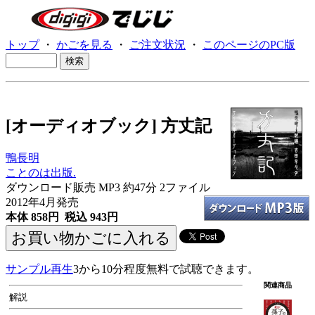
トップ
・
かごを見る
・
ご注文状況
・
このページのPC版
[オーディオブック] 方丈記
鴨長明
ことのは出版.
ダウンロード販売 MP3
約47分 2ファイル
2012年4月発売
本体 858円 税込 943円
サンプル再生
3から10分程度無料で試聴できます。
関連商品
解説