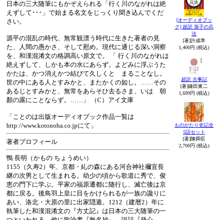
日本の三大随筆にもかぞえられる「行く川のながれは絶
えずして･･･」で始まる名文をじっくり聞き込んでくだ
[オーディオブッ
さい。
ク] 超訳 孫子の兵
法
源平の混乱の時代、無常観漂う時代に生きた著者の見
[著]許成準
た、人間の愚かさ、そして慰め。現代に通じる深い洞察
1,400円 (税込)
を、和漢混淆文の格調高い原文で。 「 行く川のながれは
絶えずして、しかも本の水にあらず。よどみに浮ぶうた
かたは、かつ消えかつ結びて久しくとゞまることなし。
超訳 古事記
世の中にある人とすみかと、またかくの如し。……その
[著]鎌田東二
あるじとすみかと、無常をあらそひ去るさま、いはゞ朝
1,699円 (税込)
顏の露にことならず。……」 （C）アイ文庫
「ことのは出版オーディオブック作品一覧は
http://www.kotonoha.co.jpにて」
ものがたり史記全
5話セット
[著]陳舜臣
著者プロフィール
2,700円 (税込)
鴨 長明（かもの ちょうめい）
1155（久寿2）年、京都・糺の森にある河合神社禰宜長
継の次男として生まれる。幼少の頃から歌道に秀で、俊
恵の門下に学ぶ。平家の福原遷都に随行し、滅亡後は京
都に戻る。後鳥羽上皇に目をかけられるが一族の讒りに
あい、洛北・大原の里に出家隠遁。1212（建暦2）年に
執筆した和漢混淆文の『方丈記』は日本の三大随筆の一
つといわれる。他に歌論書『無名抄』、説話『発心