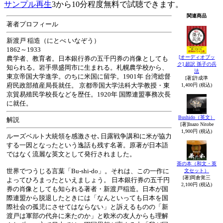
サンプル再生
3から10分程度無料で試聴できます。
関連商品
著者プロフィール
新渡戸 稲造（にとべ いなぞう）
1862～1933
[オーディオブッ
農学者、教育者。日本銀行券の五千円券の肖像としても
ク] 超訳 孫子の兵
知られる。岩手県盛岡市に生まれる。札幌農学校から、
法
東京帝国大学進学。のちに米国に留学。1901年 台湾総督
[著]許成準
府民政部殖産局長就任。 京都帝国大学法科大学教授・東
1,400円 (税込)
京貿易殖民学校長などを歴任。1920年 国際連盟事務次長
に就任。
Bushido（英文）
解説
[著]Inazo Nitobe
1,900円 (税込)
ルーズベルト大統領を感激させ､日露戦争講和に米が協力
する一因となったという逸話も残す名著。原著が日本語
ではなく流麗な英文として発行されました。
茶の本（和文・英
世界でつうじる言葉「Bu-shi-do」。それは、この一作に
文セット）
[著]岡倉覚三
よってひろまったといえましょう。 日本銀行券の五千円
2,100円 (税込)
券の肖像としても知られる著者・新渡戸稲造。日本が国
際連盟から脱退したときには「なんといっても日本を国
際社会の孤児にさせてはならない」と訴えるものの「新
渡戸は軍部の代弁に来たのか」と欧米の友人からも理解