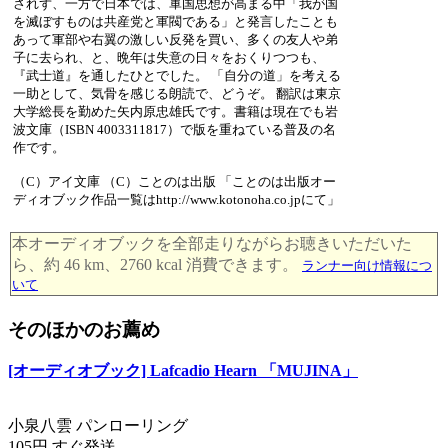
されず、一方で日本では、軍国思想が高まる中「我が国
を滅ぼすものは共産党と軍閥である」と発言したことも
あって軍部や右翼の激しい反発を買い、多くの友人や弟
子に去られ、と、晩年は失意の日々をおくりつつも、
『武士道』を通したひとでした。 「自分の道」を考える
一助として、気骨を感じる朗読で、どうぞ。 翻訳は東京
大学総長を勤めた矢内原忠雄氏です。書籍は現在でも岩
波文庫（ISBN 4003311817）で版を重ねている普及の名
作です。
（C）アイ文庫 （C）ことのは出版 「ことのは出版オー
ディオブック作品一覧はhttp://www.kotonoha.co.jpにて」
本オーディオブックを全部走りながらお聴きいただいた
ら、約 46 km、2760 kcal 消費できます。
ランナー向け情報につ
いて
そのほかのお薦め
[オーディオブック] Lafcadio Hearn 「MUJINA」
小泉八雲 パンローリング
105円 すぐ発送