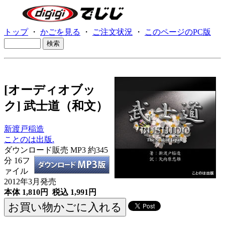
トップ
・
かごを見る
・
ご注文状況
・
このページのPC版
[オーディオブッ
ク] 武士道（和文）
新渡戸稲造
ことのは出版.
ダウンロード販売 MP3
約345
分 16フ
ァイル
2012年3月発売
本体 1,810円 税込 1,991円