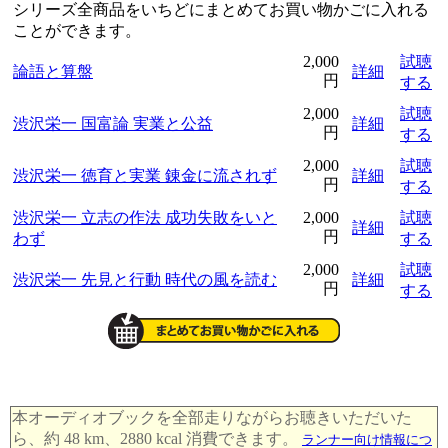
シリーズ全商品をいちどにまとめてお買い物かごに入れる
ことができます。
2,000
試聴
論語と算盤
詳細
円
する
2,000
試聴
渋沢栄一 国富論 実業と公益
詳細
円
する
2,000
試聴
渋沢栄一 徳育と実業 錬金に流されず
詳細
円
する
渋沢栄一 立志の作法 成功失敗をいと
2,000
試聴
詳細
円
わず
する
2,000
試聴
渋沢栄一 先見と行動 時代の風を読む
詳細
円
する
本オーディオブックを全部走りながらお聴きいただいた
ら、約 48 km、2880 kcal 消費できます。
ランナー向け情報につ