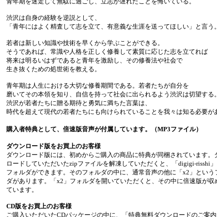
青年期を迷走して無駄に過ごし、立志が遅れたことを悔いている。
渋沢は自身の経験を逆説として、
「青年にはよく精査して志を立て、有意義な生涯を送ってほしい」と言う
若者は新しい知識や技術を早くから学ぶことができる。
そうであれば、常識や人格を正しく修養して素質に応じた志を立てれば
将来は明るいはずであると青年を激励し、その修養法や社会で
生き抜くための処世術を教える。
青年期は人生における大切な修養期間である。若者たちが自分を
磨いてその本領を知り、自信を持って社会に出られるよう渋沢は切望する
渋沢が若者たちに贈る期待と勇気に満ちた言葉は、
時代を超えて現代の若者たちにも向けられていることを我々は知る必要が
購入者特典として、倍速版音声が付属しています。（MP3ファイル）
ダウンロード版をお買上のお客様
ダウンロード版には、初めからご購入の商品に特典が同梱されています。
ロードしていただいたzipファイルを解凍していただくと、「digigi-risshi
フォルダができます。そのフォルダの中に、通常音声の他に「x2」という
ダがあります。「x2」フォルダを開いていただくと、その中に倍速版が収
ています。
CD版をお買上のお客様
ご購入いただいたCDパッケージの中に、「特典無料ダウンロードのご案内