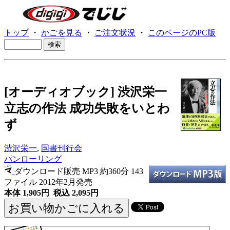
トップ
・
かごを見る
・
ご注文状況
・
このページのPC版
[オーディオブック] 渋沢栄一
立志の作法 成功失敗をいとわ
ず
渋沢栄一
,
国書刊行会
パンローリング
ダウンロード販売 MP3
約360分 143
ファイル 2012年2月発売
本体 1,905円 税込 2,095円