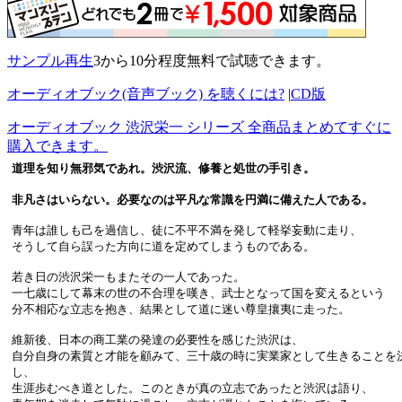
サンプル再生
3から10分程度無料で試聴できます。
オーディオブック(音声ブック) を聴くには?
|
CD版
オーディオブック 渋沢栄一 シリーズ 全商品まとめてすぐに
購入できます。
道理を知り無邪気であれ。渋沢流、修養と処世の手引き。
非凡さはいらない。必要なのは平凡な常識を円満に備えた人である。
青年は誰しも己を過信し、徒に不平不満を発して軽挙妄動に走り、
そうして自ら誤った方向に道を定めてしまうものである。
若き日の渋沢栄一もまたその一人であった。
一七歳にして幕末の世の不合理を嘆き、武士となって国を変えるという
分不相応な立志を抱き、結果として道に迷い尊皇攘夷に走った。
維新後、日本の商工業の発達の必要性を感じた渋沢は、
自分自身の素質と才能を顧みて、三十歳の時に実業家として生きることを
し、
生涯歩むべき道とした。このときが真の立志であったと渋沢は語り、