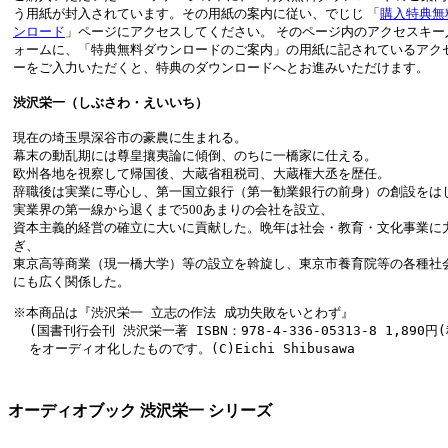
う用紙が封入されています。その用紙の案内に従い、でじじ 「
購入特典無
ンロード
」ページにアクセスしてください。 そのページ内のアクセスキー
ォームに、「特典無料ダウンロードのご案内」の用紙に記されているアク
ーをご入力いただくと、特典のダウンロードへとお進みいただけます。
渋沢栄一（しぶさわ・えいいち）
現在の埼玉県深谷市の豪農に生まれる。
幕末の動乱期には尊皇攘夷論に傾倒、のちに一橋家に仕える。
欧州各地を視察して帰国後、大蔵省租税司、大蔵権大丞を歴任。
辞職後は実業に専心し、第一国立銀行（第一勧業銀行の前身）の創設をは
実業界の第一線から退くまで500あまりの会社を設立、
資本主義的経営の確立に大いに貢献した。晩年は社会・教育・文化事業に
ぎ、
東京高等商業（現一橋大学）等の設立を斡旋し、東京市養育院等の各種社
にも広く関係した。
※本商品は『渋沢栄一 立志の作法 成功失敗をいとわず』

  (国書刊行会刊 渋沢栄一著 ISBN：978-4-336-05313-8 1,890円(
オーディオブック 渋沢栄一 シリーズ