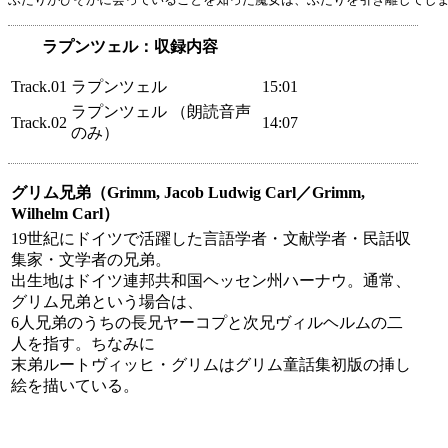
ラプンツェル：収録内容
Track.01
ラプンツェル
15:01
ラプンツェル （朗読音声
Track.02
14:07
のみ）
グリム兄弟（Grimm, Jacob Ludwig Carl／Grimm,
Wilhelm Carl）
19世紀にドイツで活躍した言語学者・文献学者・民話収
集家・文学者の兄弟。
出生地はドイツ連邦共和国ヘッセン州ハーナウ。通常、
グリム兄弟という場合は、
6人兄弟のうちの長兄ヤーコプと次兄ヴィルヘルムの二
人を指す。ちなみに
末弟ルートヴィッヒ・グリムはグリム童話集初版の挿し
絵を描いている。