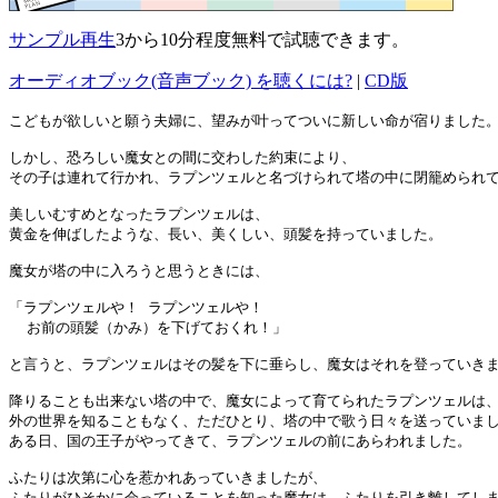
サンプル再生
3から10分程度無料で試聴できます。
オーディオブック(音声ブック) を聴くには?
|
CD版
こどもが欲しいと願う夫婦に、望みが叶ってついに新しい命が宿りました。
しかし、恐ろしい魔女との間に交わした約束により、

その子は連れて行かれ、ラプンツェルと名づけられて塔の中に閉籠められて
美しいむすめとなったラプンツェルは、

黄金を伸ばしたような、長い、美くしい、頭髪を持っていました。

魔女が塔の中に入ろうと思うときには、

「ラプンツェルや！ ラプンツェルや！

  お前の頭髪（かみ）を下げておくれ！」

と言うと、ラプンツェルはその髪を下に垂らし、魔女はそれを登っていきま
降りることも出来ない塔の中で、魔女によって育てられたラプンツェルは、
外の世界を知ることもなく、ただひとり、塔の中で歌う日々を送っていまし
ある日、国の王子がやってきて、ラプンツェルの前にあらわれました。

ふたりは次第に心を惹かれあっていきましたが、
