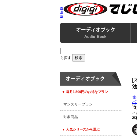
携
帯
版
ら探す
▼ 毎月1,500円のお得なプラン
佐
パ
マンスリープラン
イ
対象商品
本体
▼ 人気シリーズから選ぶ