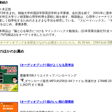
者紹介
々木正悟
973年生まれ。独協大学外国語学部英語学科を卒業後、会社員を経て、2001年に
ダ州立大学リノ校実験心理学科博士課程に籍を移す。帰国後は、心理学ジャーナリ
楽しく効率化するためのさまざまな手法を研究している。『スピードハックス』『チ
)をはじめ、著書多数。
本商品は『脳と心を味方につける マインドハックス勉強法』(日本実業出版社刊 佐々木正悟著 IS
,575円(税込))をオーディオ化したものです。
オーディオブックを全部走りながらお聴きいただいたら、約 26 km、1584 kcal 
のほかのお薦め
[オーディオブック] 頭がよくなる思考法
齋藤孝/SBクリエイティブ パンローリング
ダウンロード販売 MP3 約256分 84ファイル 倍速付き 176MB 2
1,362円 すぐ発送
[オーディオブック] 頭のいい朝の習慣術