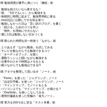
3章 勉強習慣が勝手に身につく「継続」術
-1 勉強を続けたいなら夜するな！
-2 朝、「5分でもいい」から勉強する
-3 毎朝同じ時間に起きて、勉強専用机に座る
-4 mixi日記に公開してやる気を保つ
-5 勉強しなかった日は「言い訳のブログ」を書く
-6 「続ける」ためのコツを学ぶ
-7 「例外」を理由にサボらない
-8 週に1日は勉強しない日をつくる
4章 限られた時間を目一杯使う「ながら」術
-1 とりあえず「ながら勉強」を試してみる
-2 テレビを観ながらでも勉強できるコツ
-3 「オーディオブック」を聴く
-4 通勤ラッシュと闘いながら勉強する
-5 仕事中のスキマ時間はメモをとる
-6 眠りながらでも勉強はできる!?
5章 アタマを整理して思い出す「ノート」術
-1 『Femo』を使った「ジャグリング」ノート
-2 『ほぼ日手帳』を使った「ジャグリング」ノート
-3 「マインドマップ」でノートをとる
-4 パソコン上でも「マインドマップ」が描ける？
-5 『OneNote』を使いこなしてみる
-6 透明付箋紙を使った究極の「省力ノート」
6章 実力を200％出し切る「テスト本番」術