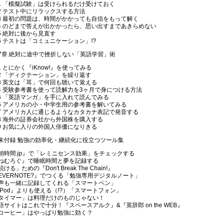
-1 「模擬試験」は受けられるだけ受けておく
-2 テスト中にリラックスする方法
-3 最初の問題は、時間がかかっても自信をもって解く
-4 のどまで答えが出かかったら、思い出すまであきらめない
-5 絶対に後から見直す
-6 テストは「コミュニケーション」!?
7章 絶対に途中で挫折しない「英語学習」術
-1 とにかく『iKnow!』を使ってみる
-2 「ディクテーション」を繰り返す
-3 英文は「耳」で何回も聴いて覚える
-4 受験参考書を使って読解力を3ヶ月で身につける方法
-5 「英語マンガ」を手に入れて読んでみる
-6 アメリカの小・中学生用の参考書を解いてみる
-7 アメリカ人に通じるようなカタカナ表記で発音する
-8 海外の証券会社から外国株を購入する
-9 お気に入りの外国人俳優になりきる
末付録 勉強の効率化・継続化に役立つツール集
朝時間.jp』で「レミニセンス効果」をチェックする
ねむろぐ』で睡眠時間と夢を記録する
ける」ための『Don't Break The Chain!』
EVERNOTE?』でつくる「勉強専用デジタルノート」
声も一緒に記録してくれる「スマートペン」
iPod』よりも使える（!?）「スマートフォン」
タイマー」は料理だけのものじゃない！
語サイトはこれで十分！『スペースアルク』&『英辞郎 on the WEB』
コーヒー」はやっぱり勉強に効く？