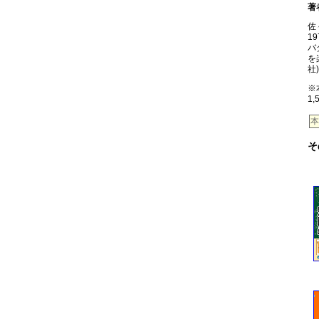
著
佐
1
バ
を
社
※
1
本
そ