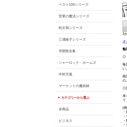
ベスト100シリーズ
営業の魔法シリーズ
桂文我シリーズ
3
三浦綾子シリーズ
オ
勉
市朗怪全集
◎
シャーロック・ホームズ
毎
い
中村天風
残
の
マーケットの魔術師
◎
本
▼ カテゴリーから選ぶ
て
(例
全商品
・
・
・
ビジネス
・