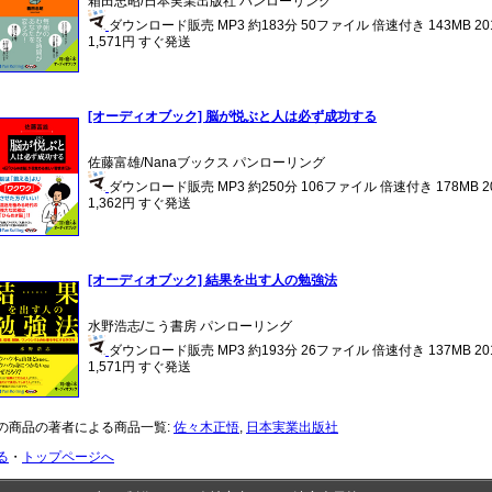
箱田忠昭/日本実業出版社 パンローリング
ダウンロード販売 MP3 約183分 50ファイル 倍速付き 143MB 2
1,571円 すぐ発送
[オーディオブック] 脳が悦ぶと人は必ず成功する
佐藤富雄/Nanaブックス パンローリング
ダウンロード販売 MP3 約250分 106ファイル 倍速付き 178MB 
1,362円 すぐ発送
[オーディオブック] 結果を出す人の勉強法
水野浩志/こう書房 パンローリング
ダウンロード販売 MP3 約193分 26ファイル 倍速付き 137MB 2
1,571円 すぐ発送
の商品の著者による商品一覧:
佐々木正悟
,
日本実業出版社
る
・
トップページへ