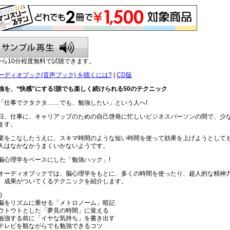
から10分程度無料で試聴できます。
ーディオブック(音声ブック) を聴くには?
|
CD版
強を、“快感”にする!誰でも楽しく続けられる50のテクニック
「仕事でクタクタ……でも、勉強したい」という人へ!
日、仕事に、キャリアップのための自己啓発に忙しいビジネスパーソンの間で、少
ます。
業をこなしたうえに、スキマ時間のような短い時間を使って効果を上げようとして
人はなかなかうまくいかないようです。
脳心理学をベースにした「勉強ハック」!
オーディオブックでは、脳心理学をもとに、多くの時間を使ったり、超人的な精神
、成果がついてくるテクニックを紹介します。
)
脳をリズムに乗せる「メトロノーム」暗記
ウトウトとした「夢見の時間」に覚える
勉強する前に「イヤな気持ち」を書き出す
テレビを観ながらでも勉強できるコツ