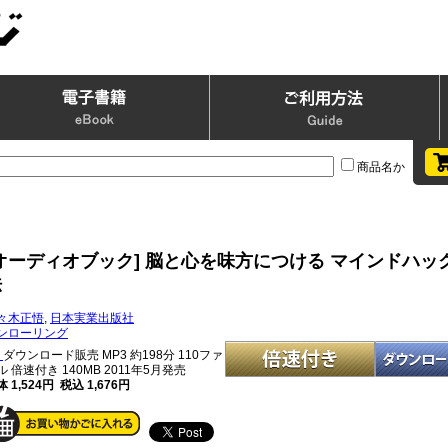
商品名か
[オーディオブック] 脳と心を味方につける マインドハッ
法
々木正悟
,
日本実業出版社
ンローリング
ダウンロード販売 MP3
約198分 110ファ
ル 倍速付き 140MB 2011年5月発売
 1,524円 税込 1,676円