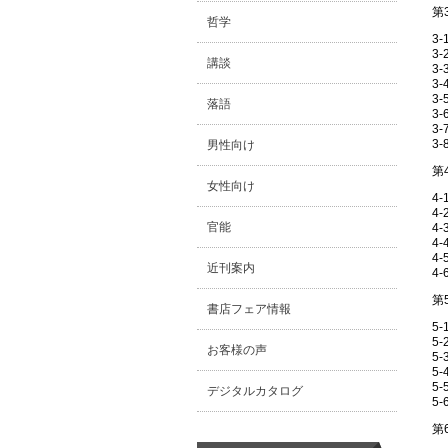
第
哲学
3
3
講談
3
3
3
落語
3
3
3
男性向け
第
女性向け
4
4
官能
4
4
4
近刊案内
4
第
書店フェア情報
5
5
お客様の声
5
5
5
デジタルカタログ
5
第