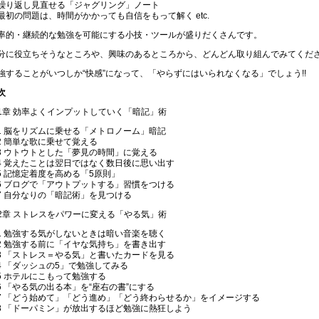
繰り返し見直せる「ジャグリング」ノート
最初の問題は、時間がかかっても自信をもって解く etc.
率的・継続的な勉強を可能にする小技・ツールが盛りだくさんです。
分に役立ちそうなところや、興味のあるところから、どんどん取り組んでみてくだ
強することがいつしか“快感”になって、「やらずにはいられなくなる」でしょう!!
次
1章 効率よくインプットしていく「暗記」術
-1 脳をリズムに乗せる「メトロノーム」暗記
-2 簡単な歌に乗せて覚える
-3 ウトウトとした「夢見の時間」に覚える
-4 覚えたことは翌日ではなく数日後に思い出す
-5 記憶定着度を高める「5原則」
-6 ブログで「アウトプットする」習慣をつける
-7 自分なりの「暗記術」を見つける
2章 ストレスをパワーに変える「やる気」術
-1 勉強する気がしないときは暗い音楽を聴く
-2 勉強する前に「イヤな気持ち」を書き出す
-3 「ストレス＝やる気」と書いたカードを見る
-4 「ダッシュの5」で勉強してみる
-5 ホテルにこもって勉強する
-6 「やる気の出る本」を“座右の書”にする
-7 「どう始めて」「どう進め」「どう終わらせるか」をイメージする
-8 「ドーパミン」が放出するほど勉強に熱狂しよう