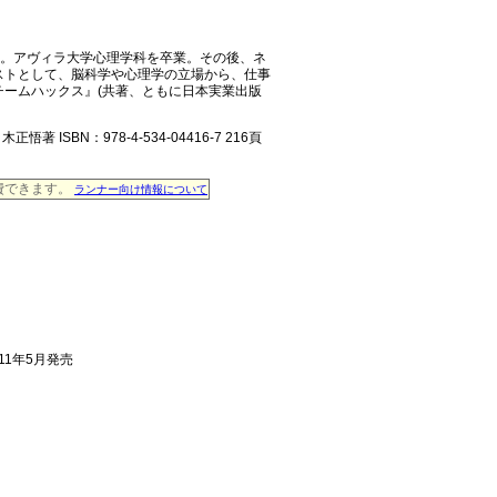
渡米。アヴィラ大学心理学科を卒業。その後、ネ
ストとして、脳科学や心理学の立場から、仕事
ームハックス』(共著、ともに日本実業出版
BN：978-4-534-04416-7 216頁
消費できます。
ランナー向け情報について
011年5月発売