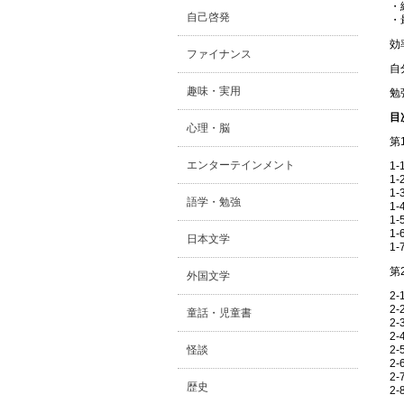
・
自己啓発
・
効
ファイナンス
自
趣味・実用
勉
目
心理・脳
第
エンターテインメント
1
1
1
語学・勉強
1
1
1
日本文学
1
第
外国文学
2
2
童話・児童書
2
2
2
怪談
2
2
歴史
2