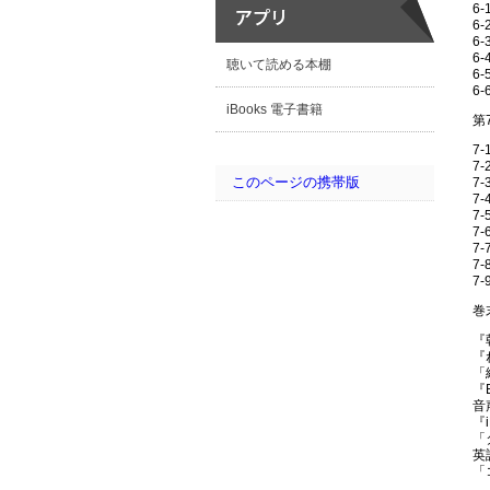
6
6
6
6
聴いて読める本棚
6
6
iBooks 電子書籍
第
7
7
このページの携帯版
7
7
7
7
7
7
7
巻
『
『
「続
『
音
『
「
英
「