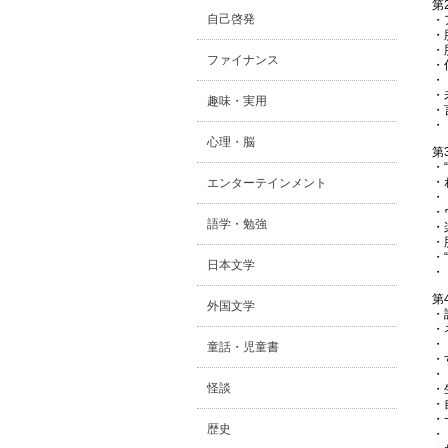
第
自己啓発
・
・
・
ファイナンス
・
・
・
趣味・実用
・
・
心理・脳
第
・
・
エンターテインメント
・
・
語学・勉強
・
・
・
日本文学
・
第
外国文学
・
・
・
童話・児童書
・
・
怪談
・
・
・
歴史
・