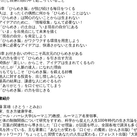
わたし自身の頭の中で起こっていること
5章 「ひらめき脳」が悦び続ける毎日をつくる
人は、まったくの偶然に何かを「ひらめく」ことはない
「ひらめき」は関心のないことからは生まれない
アイデアのために、「情報収集」なんて必要ない！
「ひらめき」の土台は、“いま現在の自分”にある
「いま」を出発点にして未来を描く
「現在の自分」を肯定しよう
「ひらめき脳」がワクワクする環境を用意しよう
仕事に必要なアイデアは、快適さがないと生まれない
6章 お付き合いの中にこそ高次元のひらめきがある
人の力を借りて「ひらめき」を引き出す方法
関係が「楽しい」からこそ、アイデアは生まれてくるもの
わたしが「人脈の達人」になれた理由
おもてなしこそ「ひらめき脳」を鍛える好機
他人に対する投資を、出し惜しみしない
最高の結果は、謙虚な人にめぐるもの
「ありがとう」を口ぐせにしてしまう
「ひらめき脳」の力を信じきる
者紹介
藤 富雄（さとう・とみお）
家、生き方健康学者。
ピール・ハーレ大学(ルーマニア)教授、ルーマニア名誉領事。
と体の制御関係について研究をすすめ、科学から捉えた人生100年時代の生き方論
・言葉の関連性から導き出した「口ぐせ理論」が話題を呼ぶ。全国各地で講演も多
気を誇っている。主な著書に『あなたが変わる「口ぐせ」の魔術』(かんき出版)『
ネットワーク)『ちょっとした習慣であなたの人生は変わる』(フォレスト出版)『大富