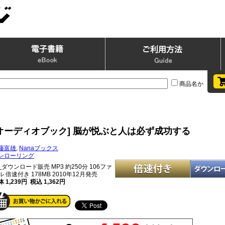
商品名か
[オーディオブック] 脳が悦ぶと人は必ず成功する
藤富雄
,
Nanaブックス
ンローリング
ダウンロード販売 MP3
約250分 106ファ
ル 倍速付き 178MB 2010年12月発売
 1,239円 税込 1,362円