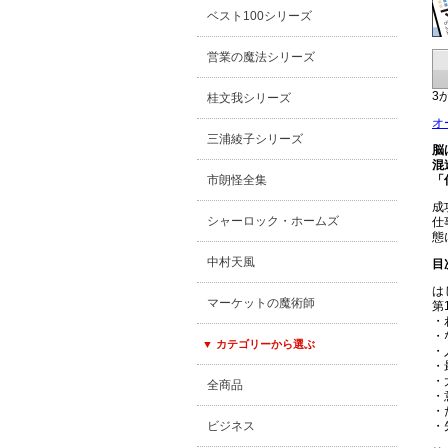
ベスト100シリーズ
営業の魔法シリーズ
3
桂文我シリーズ
オ
三浦綾子シリーズ
脳
混
「
市朗怪全集
成
シャーロック・ホームズ
仕
態
中村天風
目
は
マーケットの魔術師
第
・
・
▼ カテゴリーから選ぶ
・
・
・
全商品
・
・
・
ビジネス