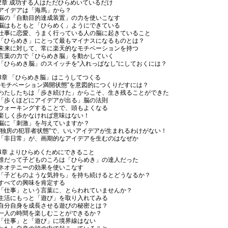
2章 成功する人はただひらめいているだけ
アイデアは「海馬」から？
脳の「自動目的達成装置」の力を使いこなす
脳はもともと「ひらめく」ようにできている
仕事に恋愛、うまく行っている人の脳に起きていること
「ひらめき」にとって最もマイナスになるものとは？
未来に対して、常に楽天的なモチベーションを持つ
言葉の力で「ひらめき脳」を動かしていく
「ひらめき脳」のスイッチを“入れっぱなし”にしておくには？
3章 「ひらめき脳」はこうしてつくる
“モチベーション満開状態”を意図的につくりだすには？
わたしたちは「歩き続けた」からこそ、生き残ることができた
「歩くほどにアイデアが出る」脳の法則
ウォーキングすることで、頭もよくなる
楽しく歩かなければ意味はない！
脳に「刺激」を与えていますか？
“独房の犯罪者状態”で、いいアイデアが生まれるわけがない！
「非日常」が、画期的なアイデアを生むのはなぜか
4章 よりひらめくためにできること
誰だって子どものころは「ひらめき」の達人だった
ネオテニーの効果を使いこなす
「子どものような気持ち」を持ち続けるとどうなるか？
すべての興味を肯定する
「仕事」という言葉に、とらわれていませんか？
生活にもっと「遊び」を取り入れてみる
自分自身を成長させる遊びの秘密とは？
一人の時間を楽しむことができるか？
「仕事」と「遊び」に境界線はない