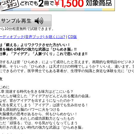
から10分程度無料で試聴できます。
ーディオブック(音声ブック) を聴くには?
|
CD版
は「鍛える」よりワクワクさせた方がいい！
迷を極める時代の強力な武器は「ひらめき脳」!!
仕事」「アイデア」「人脈づくり」これで思いのまま!!
功する人は皆「ひらめき」によって成功したと言えます。画期的な発明品やビジネ
事術。そういった「ひらめき」は天才だけの特権でしょうか？ いいえ、違います。
にできるのです。医学博士でもある著者が、生理学の知識と身近な体験を元に「ひ
次
じめに
1章 混迷する時代を生きる味方はどこにいる？
わたしが確立した「アイデアがどんどん出る魔法の会議」
なぜ、皆がアイデアを出すようになったのか？
人生を変えてしまう「アイデア」は誰でも生み出せる！
最も原始的な脳のパワーに火をつける
大脳優先の思考があるから、何もひらめかない！
意外や意外、わたしの成功原動力となったもの
ただ「頑張る」では、やる気がなくなってしまう
先行きの見えない時代の強力な武器は「ひらめき脳」