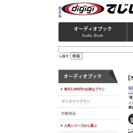
携
帯
版
ら探す
佐
▼ 毎月1,500円のお得なプラン
パ
マンスリープラン
イ
本体
対象商品
▼ 人気シリーズから選ぶ