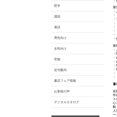
・
哲学
第
・
・
講談
・
・
・
落語
・
・
男性向け
・
第
女性向け
・
・
・
官能
・
・
・
近刊案内
・
・
書店フェア情報
著
佐
お客様の声
作
ス
デジタルカタログ
心
動
人
ー