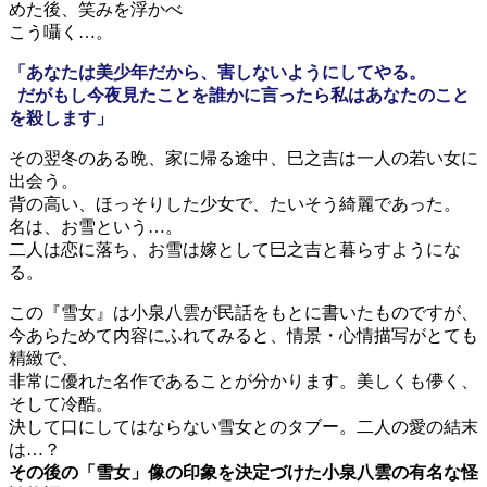
めた後、笑みを浮かべ
こう囁く…。
「あなたは美少年だから、害しないようにしてやる。
だがもし今夜見たことを誰かに言ったら私はあなたのこと
を殺します」
その翌冬のある晩、家に帰る途中、巳之吉は一人の若い女に
出会う。
背の高い、ほっそりした少女で、たいそう綺麗であった。
名は、お雪という…。
二人は恋に落ち、お雪は嫁として巳之吉と暮らすようにな
る。
この『雪女』は小泉八雲が民話をもとに書いたものですが、
今あらためて内容にふれてみると、情景・心情描写がとても
精緻で、
非常に優れた名作であることが分かります。美しくも儚く、
そして冷酷。
決して口にしてはならない雪女とのタブー。二人の愛の結末
は…？
その後の「雪女」像の印象を決定づけた小泉八雲の有名な怪