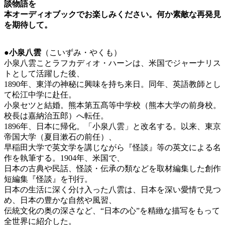
談物語を
本オーディオブックでお楽しみください。何か素敵な再発見
を期待して。
-
●
小泉八雲
（こいずみ・やくも）
小泉八雲ことラフカディオ・ハーンは、米国でジャーナリス
トとして活躍した後、
1890年、東洋の神秘に興味を持ち来日。同年、英語教師とし
て松江中学に赴任。
小泉セツと結婚。熊本第五髙等中学校（熊本大学の前身校。
校長は嘉納治五郎）へ転任。
1896年、日本に帰化。「小泉八雲」と改名する。以来、東京
帝国大学（夏目漱石の前任）、
早稲田大学で英文学を講じながら『怪談』等の英文による名
作を執筆する。1904年、米国で、
日本の古典や民話、怪談・伝承の類などを取材編集した創作
短編集『怪談』を刊行。
日本の生活に深く分け入った八雲は、日本を深い愛情で見つ
め、日本の豊かな自然や風習、
伝統文化の奥の深さなど、“日本の心”を精緻な描写をもって
全世界に紹介した。