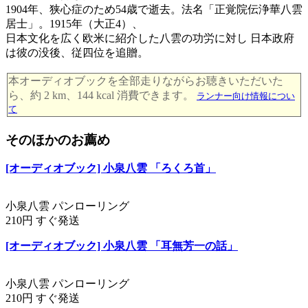
1904年、狭心症のため54歳で逝去。法名「正覚院伝浄華八雲
居士」。1915年（大正4）、
日本文化を広く欧米に紹介した八雲の功労に対し 日本政府
は彼の没後、従四位を追贈。
本オーディオブックを全部走りながらお聴きいただいた
ら、約 2 km、144 kcal 消費できます。
ランナー向け情報につい
て
そのほかのお薦め
[オーディオブック] 小泉八雲 「ろくろ首」
小泉八雲 パンローリング
210円 すぐ発送
[オーディオブック] 小泉八雲 「耳無芳一の話」
小泉八雲 パンローリング
210円 すぐ発送