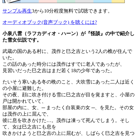
サンプル再生
3から10分程度無料で試聴できます。
オーディオブック(音声ブック) を聴くには?
小泉八雲（ラフカディオ・ハーン）が『怪談』の中で紹介し
た雪女伝説です。
武蔵の国のある村に、茂作と巳之吉という2人の樵が住んで
いた。
この話のあった時分には茂作はすでに老人であったが、
見習いだった巳之吉はまだ若く18の少年であった。
たいそう寒いある冬の晩のこと、大吹雪にあった二人は近く
の小屋に避難した。
その夜、顔に吹き付ける雪に巳之吉が目を覚ますと、小屋の
戸は開かれていて、
部屋の内に、女、─ まったく白装束の女 ─、を見た。その女
は茂作の上に屈んで、
彼に息を吹きかけた…。茂作は凍って死んでしまう。そし
て、女は巳之吉にも息を
吹きかけようと巳之吉の上に屈むが、しばらく巳之吉を見つ