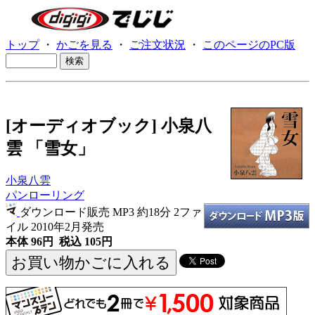
トップ
・
かごを見る
・
ご注文状況
・
このページのPC版
[オーディオブック] 小泉八
雲 「雪女」
小泉八雲
パンローリング
ダウンロード販売 MP3
約18分 2ファ
イル 2010年2月発売
本体 96円 税込 105円