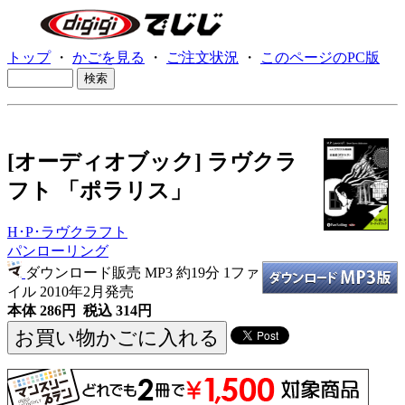
トップ
・
かごを見る
・
ご注文状況
・
このページのPC版
[オーディオブック] ラヴクラ
フト 「ポラリス」
H･P･ラヴクラフト
パンローリング
ダウンロード販売 MP3
約19分 1ファ
イル 2010年2月発売
本体 286円 税込 314円