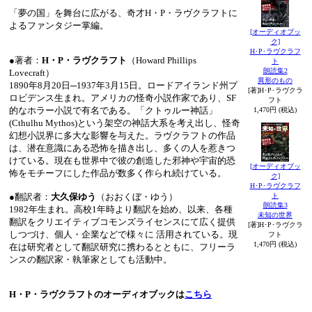
「夢の国」を舞台に広がる、奇才H・P・ラヴクラフトに
よるファンタジー掌編。
[オーディオブッ
ク]
H･P･ラヴクラフ
●著者：
H・P・ラヴクラフト
（Howard Phillips
ト
朗読集2
Lovecraft）
異形のもの
1890年8月20日─1937年3月15日。ロードアイランド州プ
[著]H･P･ラヴクラ
ロビデンス生まれ。アメリカの怪奇小説作家であり、SF
フト
的なホラー小説で有名である。「クトゥルー神話」
1,470円 (税込)
(Cthulhu Mythos)という架空の神話大系を考え出し、怪奇
幻想小説界に多大な影響を与えた。ラヴクラフトの作品
は、潜在意識にある恐怖を描き出し、多くの人を惹きつ
けている。現在も世界中で彼の創造した邪神や宇宙的恐
[オーディオブッ
怖をモチーフにした作品が数多く作られ続けている。
ク]
H･P･ラヴクラフ
●翻訳者：
大久保ゆう
（おおくぼ・ゆう）
ト
朗読集3
1982年生まれ。高校1年時より翻訳を始め、以来、各種
未知の世界
翻訳をクリエイティブコモンズライセンスにて広く提供
[著]H･P･ラヴクラ
しつづけ、個人・企業などで様々に 活用されている。現
フト
1,470円 (税込)
在は研究者として翻訳研究に携わるとともに、フリーラ
ンスの翻訳家・執筆家としても活動中。
H・P・ラヴクラフトのオーディオブックは
こちら