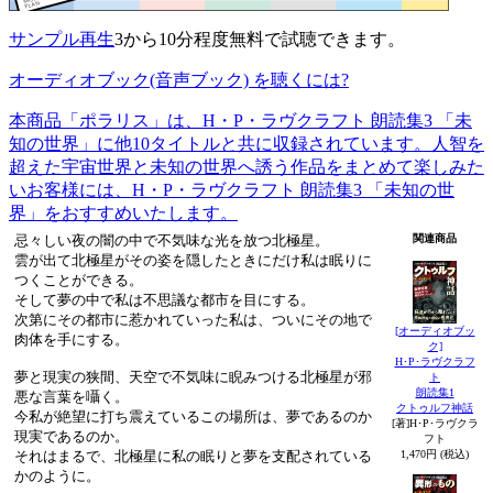
サンプル再生
3から10分程度無料で試聴できます。
オーディオブック(音声ブック) を聴くには?
本商品「ポラリス」は、H・P・ラヴクラフト 朗読集3 「未
知の世界」に他10タイトルと共に収録されています。人智を
超えた宇宙世界と未知の世界へ誘う作品をまとめて楽しみた
いお客様には、H・P・ラヴクラフト 朗読集3 「未知の世
界」をおすすめいたします。
忌々しい夜の闇の中で不気味な光を放つ北極星。
関連商品
雲が出て北極星がその姿を隠したときにだけ私は眠りに
つくことができる。
そして夢の中で私は不思議な都市を目にする。
次第にその都市に惹かれていった私は、ついにその地で
[オーディオブッ
肉体を手にする。
ク]
H･P･ラヴクラフ
夢と現実の狭間、天空で不気味に睨みつける北極星が邪
ト
朗読集1
悪な言葉を囁く。
クトゥルフ神話
今私が絶望に打ち震えているこの場所は、夢であるのか
[著]H･P･ラヴクラ
現実であるのか。
フト
1,470円 (税込)
それはまるで、北極星に私の眠りと夢を支配されている
かのように。