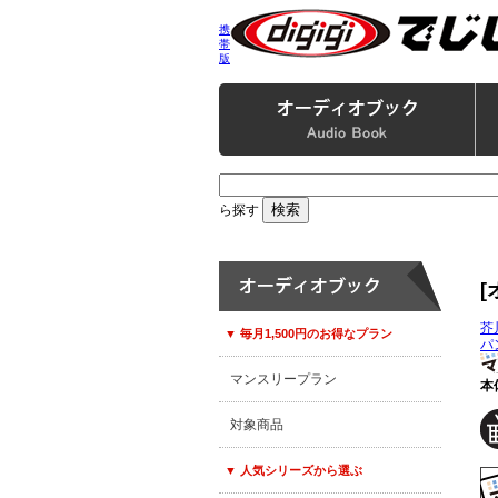
携
帯
版
ら探す
[
芥
▼ 毎月1,500円のお得なプラン
パ
マンスリープラン
本
対象商品
▼ 人気シリーズから選ぶ