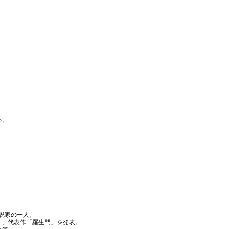
、
る。
小説家の一人。
）、代表作「羅生門」を発表。