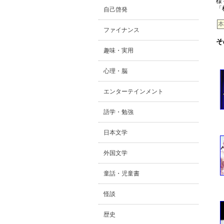
様
「
自己啓発
本
ファイナンス
そ
趣味・実用
心理・脳
エンターテインメント
語学・勉強
日本文学
外国文学
童話・児童書
怪談
歴史