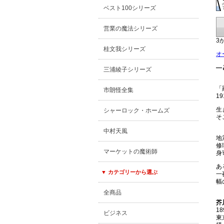
ベスト100シリーズ
営業の魔法シリーズ
3
桂文我シリーズ
オ
―
三浦綾子シリーズ
-
「
市朗怪全集
1
生
シャーロック・ホームズ
そ
-
中村天風
地
修
マーケットの魔術師
身
あ
▼ カテゴリーから選ぶ
一
幅
-
全商品
芥
1
ビジネス
東