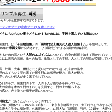
から10分程度無料で試聴できます。
ーディオブック(音声ブック) を聴くには?
どうにもならない事をどうにかするためには、手段を選んでいる遑はない―
羅生門」は
『今昔物語集』
の
「羅城門登上層見死人盗人語第十八」
を題材として、
915年に
帝国文学
に発表された、芥川龍之介による初期の短編小説。
きるための悪という
人間のエゴイズム
について、自身の解釈を加えて描かれており
こには善悪の葛藤、生への執着、生物としての本能、人としての理性が交錯してい
震、辻風、火事、饑饉と云う災いがつづけて起った京都の洛中、
理のあてもなく荒れ果てた羅生門には狐狸が棲み、盗人が棲み、
寄りのない死人が多く棄てられていた。
る日の暮方、羅生門の下で一人の下人が雨やみを待っていた。
夜の寝床を求めて門のまわりを見回すと、門の上の楼へ上る、
の広い、丹を塗った梯子が眼についた…
川龍之介
（あくたがわ・りゅうのすけ）
892年（明治25）～1927年（昭和2）。東京市京橋区生まれ。大正時代を代表する
京帝大在学中に菊池寛、久米正雄らと共に同人誌『新思潮』刊行。1915年（大正4