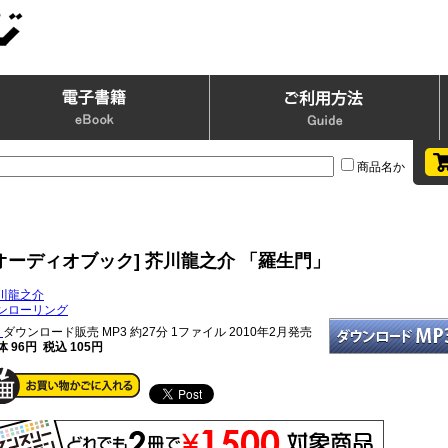
商品名か
オーディオブック] 芥川龍之介 「羅生門」
川龍之介
ンローリング
ダウンロード販売 MP3
約27分 1ファイル 2010年2月発売
体 96円 税込 105円