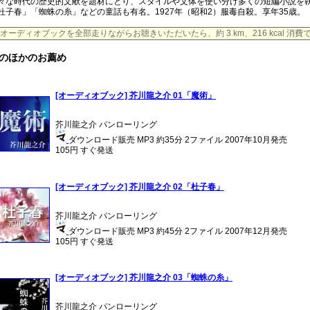
々な時代の歴史的文献を題材にとり、スタイルや文体を使い分け多くの短編小説を
杜子春」「蜘蛛の糸」などの童話も有名。1927年（昭和2）服毒自殺。享年35歳。
オーディオブックを全部走りながらお聴きいただいたら、約 3 km、216 kcal 消
のほかのお薦め
[オーディオブック] 芥川龍之介 01「魔術」
芥川龍之介 パンローリング
ダウンロード販売 MP3 約35分 2ファイル 2007年10月発売
105円 すぐ発送
[オーディオブック] 芥川龍之介 02「杜子春」
芥川龍之介 パンローリング
ダウンロード販売 MP3 約45分 2ファイル 2007年12月発売
105円 すぐ発送
[オーディオブック] 芥川龍之介 03「蜘蛛の糸」
芥川龍之介 パンローリング