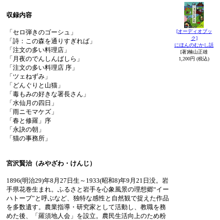
収録内容
「セロ弾きのゴーシュ」
[オーディオブッ
ク]
「詩：この森を通りすぎれば」
にほんのむかし話
「注文の多い料理店」
[著]楠山正雄
「月夜のでんしんばしら」
1,200円 (税込)
「注文の多い料理店 序」
「ツェねずみ」
「どんぐりと山猫」
「毒もみの好きな署長さん」
「水仙月の四日」
「雨ニモマケズ」
「春と修羅」序
「永訣の朝」
「猫の事務所」
宮沢賢治（みやざわ・けんじ）
1896(明治29)年8月27日生～1933(昭和8)年9月21日没。岩
手県花巻生まれ。ふるさと岩手を心象風景の理想郷“イー
ハトーブ”と呼ぶなど、独特な感性と自然観で捉えた作品
を多数遺す。農業指導・研究家として活動し、教職を務
めた後、「羅須地人会」を設立。農民生活向上のため粉