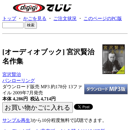
トップ
・
かごを見る
・
ご注文状況
・
このページのPC版
[オーディオブック] 宮沢賢治
名作集
宮沢賢治
パンローリング
ダウンロード販売 MP3
約178分 13ファ
イル 2009年7月発売
本体 4,286円 税込 4,714円
サンプル再生
3から10分程度無料で試聴できます。