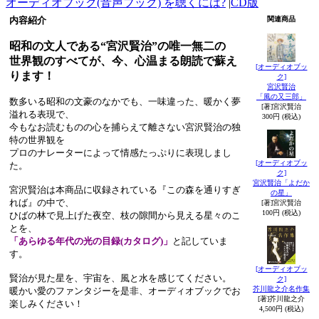
オーディオブック(音声ブック) を聴くには?
|
CD版
内容紹介
関連商品
昭和の文人である“宮沢賢治”の唯一無二の
世界観のすべてが、今、心温まる朗読で蘇え
[オーディオブッ
ります！
ク]
宮沢賢治
「風の又三郎」
数多いる昭和の文豪のなかでも、一味違った、暖かく夢
[著]宮沢賢治
溢れる表現で、
300円 (税込)
今もなお読むものの心を捕らえて離さない宮沢賢治の独
特の世界観を
プロのナレーターによって情感たっぷりに表現しまし
[オーディオブッ
た。
ク]
宮沢賢治「よだか
宮沢賢治は本商品に収録されている『この森を通りすぎ
の星」
れば』の中で、
[著]宮沢賢治
100円 (税込)
ひばの林で見上げた夜空、枝の隙間から見える星々のこ
とを、
「あらゆる年代の光の目録(カタログ)」
と記していま
す。
[オーディオブッ
賢治が見た星を、宇宙を、風と水を感じてください。
ク]
芥川龍之介名作集
暖かい愛のファンタジーを是非、オーディオブックでお
[著]芥川龍之介
楽しみください！
4,500円 (税込)