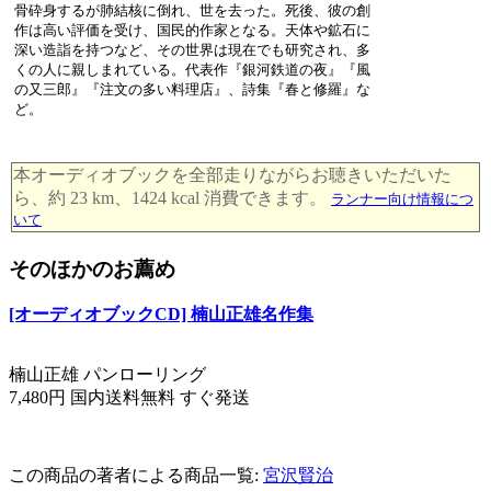
骨砕身するが肺結核に倒れ、世を去った。死後、彼の創
作は高い評価を受け、国民的作家となる。天体や鉱石に
深い造詣を持つなど、その世界は現在でも研究され、多
くの人に親しまれている。代表作『銀河鉄道の夜』『風
の又三郎』『注文の多い料理店』、詩集『春と修羅』な
ど。
本オーディオブックを全部走りながらお聴きいただいた
ら、約 23 km、1424 kcal 消費できます。
ランナー向け情報につ
いて
そのほかのお薦め
[オーディオブックCD] 楠山正雄名作集
楠山正雄 パンローリング
7,480円 国内送料無料 すぐ発送
この商品の著者による商品一覧:
宮沢賢治