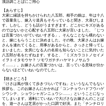
漢語調ことばにご用心
【あらすじ】
大家に縁談を持ちかけられた八五郎。相手の娘は、年は十八
で器量良し、嫁入り道具もそろっていると聞き、大喜びしま
す。しかし、どうも話がうますぎます。どこかにキズがある
のではないかと心配する八五郎に大家が言いました。「じつ
は言葉づかいがていねいすぎる」。そんなことなら構わない
と、嫁にもらうことに決めました。その晩、大家さんはお嫁
さんを連れてくると、用事があるからと、さっさと帰ってし
まいました。女房になる人の名前も知らないことに気付いた
八五郎が名をたずねます。すると、「ミズカラコトノセイメ
イヲトイタモウヤ？ ソモワガチチハヤマトノサムラ
イ……」。お嫁さんの言葉づかいは、言っている意味が分か
らないほどていねいなのでした。
【聴きどころ】
「けさは風が強くて歩きづらいですね」というなんでもない
挨拶も、このお嫁さんにかかれば「コンチョウハドフウハゲ
シウシテ、ショウシャガンニュウシ……」ということになっ
てしまいます。過剰にていねいで大げさなお嫁さんのことば
を、遊一さんは芝居がかった口調で好演。また「チンチロリ