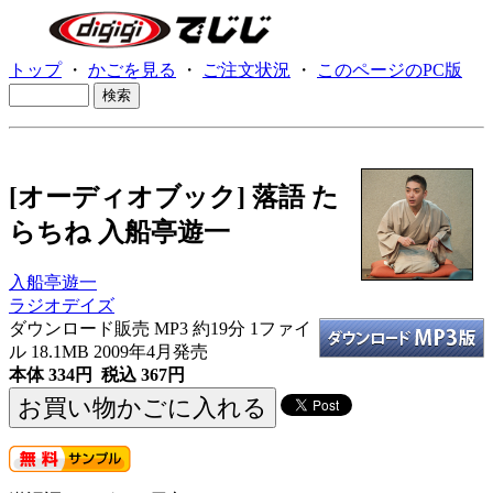
トップ
・
かごを見る
・
ご注文状況
・
このページのPC版
[オーディオブック] 落語 た
らちね 入船亭遊一
入船亭遊一
ラジオデイズ
ダウンロード販売 MP3
約19分 1ファイ
ル 18.1MB 2009年4月発売
本体 334円 税込 367円