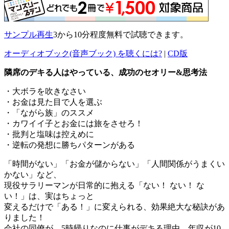
サンプル再生
3から10分程度無料で試聴できます。
オーディオブック(音声ブック) を聴くには?
|
CD版
隣席のデキる人はやっている、成功のセオリー&思考法
・大ボラを吹きなさい
・お金は見た目で人を選ぶ
・「ながら族」のススメ
・カワイイ子とお金には旅をさせろ！
・批判と塩味は控えめに
・逆転の発想に勝ちパターンがある
「時間がない」「お金が儲からない」「人間関係がうまくい
かない」など、
現役サラリーマンが日常的に抱える「ない！ ない！ な
い！」は、実はちょっと
変えるだけで「ある！」に変えられる、効果絶大な秘訣があ
りました！
会社の同僚が、5時帰りなのに仕事がデキる理由、年収が10