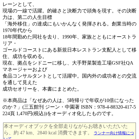
レーンとして、
現場の一線で活躍。的確さと決断力で頭角を現す。その決断
力は、第二の人生目標
「海外移住」の達成にもいかんなく発揮される。創業当時の
1970年代から
18年間勤めた同社を去り、1990年、家族とともにオーストラ
リア・
ゴールドコーストにある新規日本レストラン支配人として移
住、成功を収める。
現在、拠点をシドニーに移し、大手野菜製造工場GSF社QA
マネージャーおよび
食品コンサルタントとして活躍中。国内外の成功者との交流
を通して見えた
成功セオリーを、本書にまとめた。
※本商品は「なぜあの人は、5時帰りで年収が10倍になった
のか？」(三五館刊 ジーン・中園著 ISBN：978-4-88320-417-5
224頁 1,470円(税込))をオーディオ化したものです。
本オーディオブックを全部走りながらお聴きいただいた
ら、約 47 km、2840 kcal 消費できます。
ランナー向け情報につ
いて