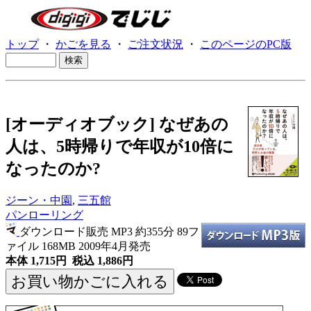
トップ
・
かごを見る
・
ご注文状況
・
このページのPC版
[オーディオブック] なぜあの
人は、5時帰りで年収が10倍に
なったのか?
ジーン・中園
,
三五館
パンローリング
ダウンロード販売 MP3
約355分 89フ
ァイル 168MB 2009年4月発売
本体 1,715円 税込 1,886円