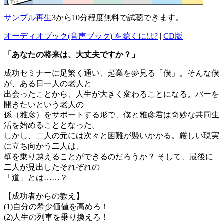
サンプル再生
3から10分程度無料で試聴できます。
オーディオブック(音声ブック) を聴くには?
|
CD版
「あなたの将来は、大丈夫ですか？」
成功セミナーに足繁く通い、起業を夢見る「僕」。そんな僕
が、ある日一人の老人と
出会ったことから、人生が大きく変わることになる。バーを
開きたいという老人の
孫（雅彦）をサポートする形で、僕と雅彦君は奇妙な共同生
活を始めることとなった。
しかし、二人の元には次々と困難が襲いかかる。厳しい現実
に立ち向かう二人は、
壁を乗り越えることができるのだろうか？ そして、最後に
二人が見出したそれぞれの
「道」とは……？
【成功者からの教え】
(1)自分の希少価値を高めろ！
(2)人生の列車を乗り換えろ！