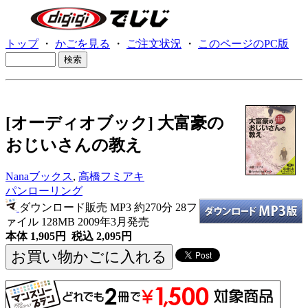
トップ
・
かごを見る
・
ご注文状況
・
このページのPC版
[オーディオブック] 大富豪の
おじいさんの教え
Nanaブックス
,
高橋フミアキ
パンローリング
ダウンロード販売 MP3
約270分 28フ
ァイル 128MB 2009年3月発売
本体 1,905円 税込 2,095円