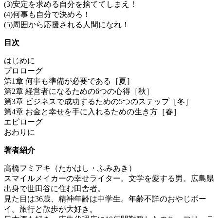
(3)安定を求める自分を捨ててしまえ！
(4)何事も自分で決めろ！
(5)周囲から応援される人間になれ！
目次
はじめに
プロローグ
第1章 何事も準備が必要である［夏］
第2章 経営者になるための6つの心得［秋］
第3章 ビジネスで成功するための5つのステップ［冬］
第4章 お金と幸せを手に入れるための生き方［春］
エピローグ
おわりに
著者紹介
高橋フミアキ（たかはし・ふみあき）
スマイルメイカーの幸せライター。文学を愛する男。広島県
出身で世田谷に住む田舎者。
見た目は36歳、精神年齢は中学生。年齢不詳のおやじボー
イ。旅行と散歩が大好き。