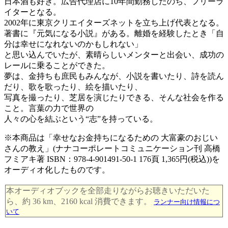
日本酒も好き。広告代理店に10年間勤務したのち、フリーラ
イターとなる。
2002年に東京クリエイターズネットを立ち上げ代表となる。
著書に『元気になる小説』がある。離婚を経験したとき「自
分は幸せになれないのかもしれない」
と思い込んでいたが、素晴らしいメンターと出会い、成功の
レールに乗ることができた。
夢は、金持ちも庶民もみんなが、小説を書いたり、詩を読ん
だり、歌を歌ったり、絵を描いたり、
写真を撮ったり、芝居を演じたりできる、そんな社会を作る
こと。言葉の力で世界の
人々の心を結ぶという“志”を持っている。
※本商品は「幸せなお金持ちになるための 大富豪のおじい
さんの教え」(ナナコーポレートコミュニケーション刊 高橋
フミアキ著 ISBN：978-4-901491-50-1 176頁 1,365円(税込))を
オーディオ化したものです。
本オーディオブックを全部走りながらお聴きいただいた
ら、約 36 km、2160 kcal 消費できます。
ランナー向け情報につ
いて