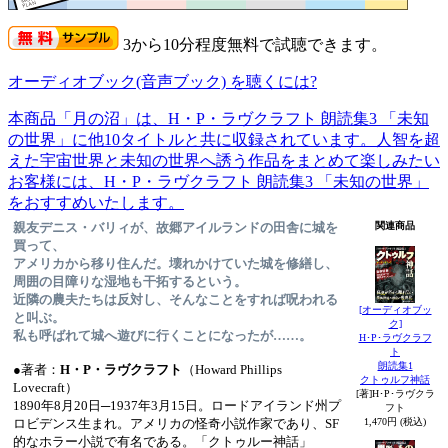
3から10分程度無料で試聴できます。
オーディオブック(音声ブック) を聴くには?
本商品「月の沼」は、H・P・ラヴクラフト 朗読集3 「未知
の世界」に他10タイトルと共に収録されています。人智を超
えた宇宙世界と未知の世界へ誘う作品をまとめて楽しみたい
お客様には、H・P・ラヴクラフト 朗読集3 「未知の世界」
をおすすめいたします。
親友デニス・バリィが、故郷アイルランドの田舎に城を
関連商品
買って、
アメリカから移り住んだ。壊れかけていた城を修繕し、
周囲の目障りな湿地も干拓するという。
近隣の農夫たちは反対し、そんなことをすれば呪われる
[オーディオブッ
と叫ぶ。
ク]
私も呼ばれて城へ遊びに行くことになったが……。
H･P･ラヴクラフ
ト
朗読集1
●著者：
H・P・ラヴクラフト
（Howard Phillips
クトゥルフ神話
Lovecraft）
[著]H･P･ラヴクラ
1890年8月20日─1937年3月15日。ロードアイランド州プ
フト
1,470円 (税込)
ロビデンス生まれ。アメリカの怪奇小説作家であり、SF
的なホラー小説で有名である。「クトゥルー神話」