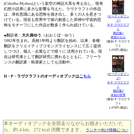
(Cthulhu Mythos)という架空の神話大系を考え出し、怪奇
幻想小説界に多大な影響を与えた。ラヴクラフトの作品
は、潜在意識にある恐怖を描き出し、多くの人を惹きつ
[オーディオブッ
けている。現在も世界中で彼の創造した邪神や宇宙的恐
ク]
怖をモチーフにした作品が数多く作られ続けている。
H･P･ラヴクラフ
ト
朗読集2
●翻訳者：
大久保ゆう
（おおくぼ・ゆう）
異形のもの
1982年生まれ。高校1年時より翻訳を始め、以来、各種
[著]H･P･ラヴクラ
翻訳をクリエイティブコモンズライセンスにて広く提供
フト
1,470円 (税込)
しつづけ、個人・企業などで様々に 活用されている。現
在は研究者として翻訳研究に携わるとともに、フリーラ
ンスの翻訳家・執筆家としても活動中。
-
[オーディオブッ
H・P・ラヴクラフトのオーディオブックは
こちら
ク]
-
H･P･ラヴクラフ
ト
朗読集3
未知の世界
[著]H･P･ラヴクラ
フト
1,470円 (税込)
本オーディオブックを全部走りながらお聴きいただいた
ら、約 4 km、272 kcal 消費できます。
ランナー向け情報につい