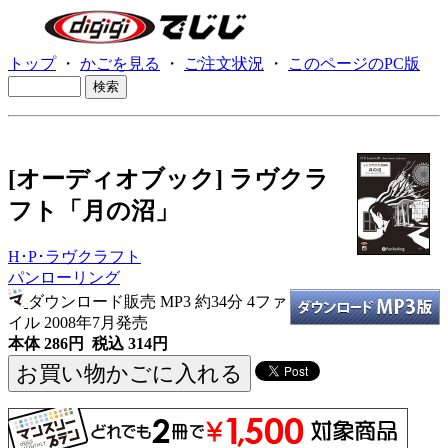
トップ
・
かごを見る
・
ご注文状況
・
このページのPC版
[オーディオブック] ラヴクラ
フト「月の沼」
H･P･ラヴクラフト
パンローリング
ダウンロード販売 MP3
約34分 4ファ
イル 2008年7月発売
本体 286円 税込 314円