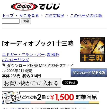
トップ
・
かごを見る
・
ご注文状況
・
このページのPC版
[オーディオブック] 十三時
エドガー・アラン・ポー
,
森 鴎外
パンローリング
ダウンロード販売 MP3
約33分 2ファイ
ル 2008年2月発売
本体 286円 税込 314円