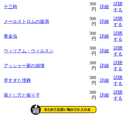
300
試聴
十三時
詳細
円
する
300
試聴
メールストロムの旋渦
詳細
円
する
300
試聴
黄金虫
詳細
円
する
300
試聴
ウィリアム・ウィルスン
詳細
円
する
300
試聴
アッシャー家の崩壊
詳細
円
する
300
試聴
早すぎた埋葬
詳細
円
する
300
試聴
落とし穴と振り子
詳細
円
する