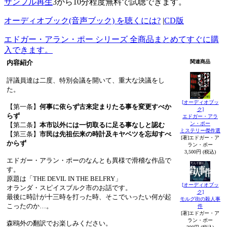
サンプル再生
3から10分程度無料で試聴できます。
オーディオブック(音声ブック) を聴くには?
|
CD版
エドガー・アラン・ポー シリーズ 全商品まとめてすぐに購
入できます。
内容紹介
関連商品
評議員達は二度、特別会議を開いて、重大な決議をし
た。
[オーディオブッ
【第一条】
何事に依らず古来定まりたる事を変更すべか
ク]
らず
エドガー・アラ
ン・ポー
【第二条】
本市以外には一切取るに足る事なしと認む
ミステリー傑作選
【第三条】
市民は先祖伝来の時計及キヤベツを忘却すべ
[著]エドガー・ア
からず
ラン・ポー
3,500円 (税込)
エドガー・アラン・ポーのなんとも異様で滑稽な作品で
す。
原題は「THE DEVIL IN THE BELFRY」
[オーディオブッ
オランダ・スピイスブルク市のお話です。
ク]
最後に時計が十三時を打った時、そこでいったい何が起
モルグ街の殺人事
こったのか…。
件
[著]エドガー・ア
ラン・ポー
森鴎外の翻訳でお楽しみください。