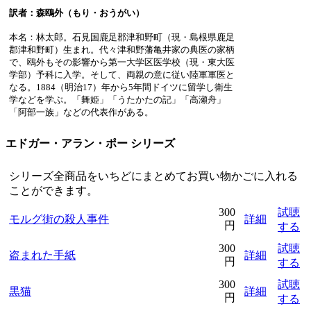
訳者：森鴎外（もり・おうがい）
本名：林太郎。石見国鹿足郡津和野町（現・島根県鹿足
郡津和野町）生まれ。代々津和野藩亀井家の典医の家柄
で、鴎外もその影響から第一大学区医学校（現・東大医
学部）予科に入学。そして、両親の意に従い陸軍軍医と
なる。1884（明治17）年から5年間ドイツに留学し衛生
学などを学ぶ。「舞姫」「うたかたの記」「高瀬舟」
「阿部一族」などの代表作がある。
エドガー・アラン・ポー シリーズ
シリーズ全商品をいちどにまとめてお買い物かごに入れる
ことができます。
300
試聴
モルグ街の殺人事件
詳細
円
する
300
試聴
盗まれた手紙
詳細
円
する
300
試聴
黒猫
詳細
円
する