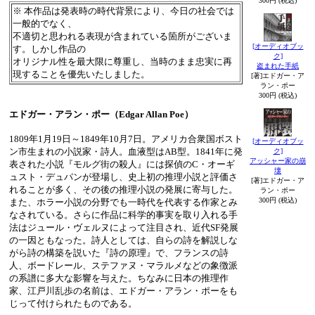
300円 (税込)
※ 本作品は発表時の時代背景により、今日の社会では
一般的でなく、
不適切と思われる表現が含まれている箇所がございま
[オーディオブッ
す。しかし作品の
ク]
オリジナル性を最大限に尊重し、当時のまま忠実に再
盗まれた手紙
現することを優先いたしました。
[著]エドガー・ア
ラン・ポー
300円 (税込)
エドガー・アラン・ポー（Edgar Allan Poe）
1809年1月19日～1849年10月7日。アメリカ合衆国ボスト
[オーディオブッ
ン市生まれの小説家・詩人。血液型はAB型。1841年に発
ク]
アッシャー家の崩
表された小説『モルグ街の殺人』には探偵のC・オーギ
壊
ュスト・デュパンが登場し、史上初の推理小説と評価さ
[著]エドガー・ア
れることが多く、その後の推理小説の発展に寄与した。
ラン・ポー
300円 (税込)
また、ホラー小説の分野でも一時代を代表する作家とみ
なされている。さらに作品に科学的事実を取り入れる手
法はジュール・ヴェルヌによって注目され、近代SF発展
の一因ともなった。詩人としては、自らの詩を解説しな
がら詩の構築を説いた『詩の原理』で、フランスの詩
人、ボードレール、ステファヌ・マラルメなどの象徴派
の系譜に多大な影響を与えた。ちなみに日本の推理作
家、江戸川乱歩の名前は、エドガー・アラン・ポーをも
じって付けられたものである。