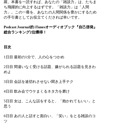
羅。本書を一読すれば、あなたの「雑談力」は、たちま
ち飛躍的に向上するはずです。「雑談力」は「人間
力」。この一冊を、あなたの人間関係を豊かにするため
の手引書としてお役立てくだされば幸いです。
Podcast Journal的 iTunesオーディオブック『自己啓発』
総合ランキング2位獲得！
目次
1日目 最初の1分で、人の心をつかめ
2日目 間違いなく受ける話題、嫌がられる話題を見きわ
めよ
3日目 会話を途切れさせない聞き上手テク
4日目 飲み会でウケまくるネタ力を磨け
5日目 女は、こんな話をすると、「抱かれてもいい」と
思う
6日目 あの人と話すと面白い、「笑い」をとる雑談のコ
ツ