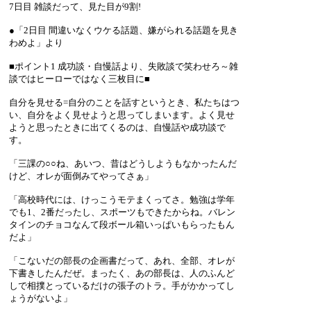
7日目 雑談だって、見た目が9割!
●「2日目 間違いなくウケる話題、嫌がられる話題を見き
わめよ」より
■ポイント1 成功談・自慢話より、失敗談で笑わせろ～雑
談ではヒーローではなく三枚目に■
自分を見せる=自分のことを話すというとき、私たちはつ
い、自分をよく見せようと思ってしまいます。よく見せ
ようと思ったときに出てくるのは、自慢話や成功談で
す。
「三課の○○ね、あいつ、昔はどうしようもなかったんだ
けど、オレが面倒みてやってさぁ」
「高校時代には、けっこうモテまくってさ。勉強は学年
でも1、2番だったし、スポーツもできたからね。バレン
タインのチョコなんて段ボール箱いっぱいもらったもん
だよ」
「こないだの部長の企画書だって、あれ、全部、オレが
下書きしたんだぜ。まったく、あの部長は、人のふんど
しで相撲とっているだけの張子のトラ。手がかかってし
ょうがないよ」