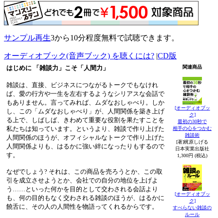
サンプル再生
3から10分程度無料で試聴できます。
オーディオブック(音声ブック) を聴くには?
|
CD版
はじめに 「雑談力」こそ「人間力」
関連商品
雑談は、直接、ビジネスにつながるトークでもなけれ
ば、愛の行方や一生を左右するようなシリアスな会話で
もありません。言ってみれば、ムダなおしゃべり。しか
[オーディオブッ
し、この「ムダなおしゃべり」が、人間関係を築き上げ
ク]
る上で、しばしば、きわめて重要な役割を果たすことを
最初の30秒で
私たちは知っています。というより、雑談で作り上げた
相手の心をつかむ
雑談術
人間関係のほうが、オフィシャルなトークで作り上げた
[著]梶原しげる
人間関係よりも、はるかに強い絆になったりもするので
日本実業出版社
す。
1,300円 (税込)
なぜでしょう? それは、この商品を売ろうとか、この取
引を成立させようとか、会社での自分の地位を上げよ
う……といった何かを目的として交わされる会話より
[オーディオブッ
も、何の目的もなく交わされる雑談のほうが、はるかに
ク]
饒舌に、その人の人間性を物語ってくれるからです。
すべらない雑談の
ルール