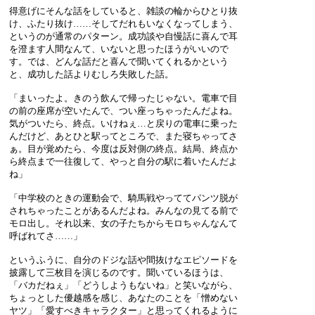
得意げにそんな話をしていると、雑談の輪からひとり抜
け、ふたり抜け……そしてだれもいなくなってしまう、
というのが通常のパターン。成功談や自慢話に喜んで耳
を澄ます人間なんて、いないと思ったほうがいいので
す。では、どんな話だと喜んで聞いてくれるかという
と、成功した話よりむしろ失敗した話。
「まいったよ。きのう飲んで帰ったじゃない。電車で目
の前の座席が空いたんで、つい座っちゃったんだよね。
気がついたら、終点。いけねぇ…と戻りの電車に乗った
んだけど、あとひと駅ってところで、また寝ちゃってさ
ぁ。目が覚めたら、今度は反対側の終点。結局、終点か
ら終点まで一往復して、やっと自分の駅に着いたんだよ
ね」
「中学校のときの運動会で、騎馬戦やっててパンツ脱が
されちゃったことがあるんだよね。みんなの見てる前で
モロ出し。それ以来、女の子たちからモロちゃんなんて
呼ばれてさ……」
というふうに、自分のドジな話や間抜けなエピソードを
披露して三枚目を演じるのです。聞いているほうは、
「バカだねぇ」「どうしようもないね」と笑いながら、
ちょっとした優越感を感じ、あなたのことを「憎めない
ヤツ」「愛すべきキャラクター」と思ってくれるように