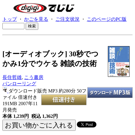
トップ
・
かごを見る
・
ご注文状況
・
このページのPC版
[オーディオブック] 30秒でつ
かみ1分でウケる 雑談の技術
長住哲雄
,
こう書房
パンローリング
ダウンロード販売 MP3
約280分 50フ
ァイル 倍速付き
191MB 2007年11
月発売
本体 1,239円 税込 1,362円