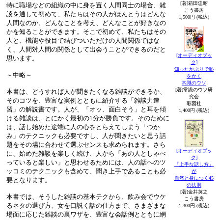
[著]箱田忠昭
特に職場などの組織の中に身を置く人間同士の場合、雑
こう書房
談を通して初めて、私たちはその人がほんとうはどんな
1,500円 (税込)
人間なのか、どんなことを考え、どんなことが好きなの
かを知ることができます。そこで初めて、私たちはその
人と、機能や役目で結びついただけの人間関係ではな
く、人間対人間の関係として出会うことができるのだと
[オーディオブッ
思います。
ク]
知ったかぶりで恥
～中略～
をかく
常識のウソ
[著]常識のウソ研
本書は、どうすれば人が聞きたくなる雑談ができるか、
究会
そのコツを、豊富な実例とともに紹介する「雑談力速
彩図社
習」の解説書です。人が、「オッ、面白そう」と耳を傾
1,400円 (税込)
ける雑談は、とにかく最初の1分が勝負です。そのために
は、話し始めた途端に人の心をとらえてしまう「つか
み」のテクニックも必要ですし、人が聞きたいと思う話
題をその場に合わせて選ぶセンスも求められます。さら
[オーディオブッ
に、始めた雑談を楽しく続け、人から「あの人としゃべ
ク]
っていると楽しい」と思わせるためには、人の話へのツ
「上手な話し方」
ッコミのテクニックも含めて、聞き上手であることも必
が
自然と身につく45
要となります。
の法則
[著]金井英之
本書では、そうした雑談の基本テクから、飲み会でウケ
こう書房
るネタの選び方、女を口説く話の仕方まで、さまざまな
1,300円 (税込)
場面に応じた雑談の裏ワザを、豊富な会話例とともに網