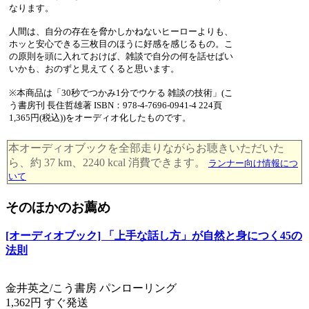
なります。
人間は、自分の存在を脅かしかねないヒーローよりも、
ホッと安心できる三枚目のほうに好感を感じるもの。こ
の原則を頭に入れておけば、雑談で自分の何を話せばい
いかも、おのずと見えてくると思います。
※本商品は「30秒でつかみ1分でウケる 雑談の技術」(こ
う書房刊 長住哲雄著 ISBN：978-4-7696-0941-4 224頁
1,365円(税込))をオーディオ化したものです。
本オーディオブックを全部走りながらお聴きいただいた
ら、約 37 km、2240 kcal 消費できます。
ランナー向け情報につ
いて
そのほかのお薦め
[オーディオブック] 「上手な話し方」が自然と身につく45の
法則
金井英之/こう書房 パンローリング
1,362円 すぐ発送