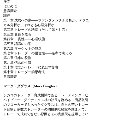
序文
はじめに
意識調査
謝辞
第一章 成功への扉――ファンダメンタル分析か、テクニ
カル分析か、それとも心理分析か
第二章 トレードの誘惑（そして落とし穴）
第三章 責任を取る
第四章 一貫性――心理状態
第五章 認識の力学
第六章 マーケットの観点
第七章 トレーダーの優位性――確率で考える
第八章 信念の役割
第九章 信念の性質
第十章 信念がトレードに及ぼす影響
第十章 トレーダー的思考法
意識調査
マーク・ダグラス（Mark Douglas）
シカゴのトレーダー育成機関であるトレーディング・ビ
ヘイビアー・ダイナミクス社の社長を務める。商品取引
のブローカーでもあったダグラスは、自らの苦いトレー
ド経験と多数のトレーダーの間接的な経験を踏まえて、
トレードで成功できない原因とその克服策を提示してい