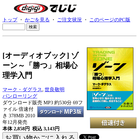
トップ
・
かごを見る
・
ご注文状況
・
このページのPC版
[オーディオブック] ゾ
ーン～「勝つ」相場心
理学入門
マーク・ダグラス
,
世良敬明
パンローリング
ダウンロード販売 MP3
約530分 69フ
ァイル 倍速付
き 378MB 2010
年12月発売
本体 2,858円 税込 3,143円