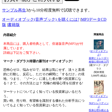
サンプル再生
3から10分程度無料で試聴できます。
オーディオブック(音声ブック) を聴くには?
|
MP3データCD
版
|
書籍版
内容紹介
関連商品
本商品には、購入者特典として、倍速版音声(MP3)が付
属しています。
[オーディオブッ
詳細は下記をご覧下さい。
ク]
規律とトレーダー
マーク・ダグラス待望の新刊オーディオブック!
相場心理分析入門
[著]マーク・ダグ
ラス
恐怖心ゼロ、悩みゼロで、結果は気にせず、淡々と直感
/関本博英
的に行動し、反応し、ただその瞬間に「するだけ」の境
3,000円 (税込)
地、つまり、「ゾーン」に達した者が勝つ投資家にな
る！さて、その方法とは？ 究極の相場心理を伝授する!
マーケットについてよく知っている投資家はいるだろ
う。
[オーディオブッ
ク]
買い時、売り時、有望株を識別する優れた分析手法につ
NLPトレーディン
いてもよく知っている投資家はいるだろう。
グ
投資心理を鍛える