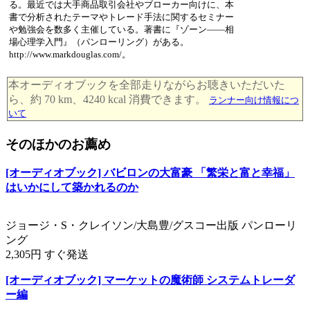
る。最近では大手商品取引会社やブローカー向けに、本
書で分析されたテーマやトレード手法に関するセミナー
や勉強会を数多く主催している。著書に『ゾーン――相
場心理学入門』（パンローリング）がある。
http://www.markdouglas.com/。
本オーディオブックを全部走りながらお聴きいただいた
ら、約 70 km、4240 kcal 消費できます。
ランナー向け情報につ
いて
そのほかのお薦め
[オーディオブック] バビロンの大富豪 「繁栄と富と幸福」
はいかにして築かれるのか
ジョージ・S・クレイソン/大島豊/グスコー出版 パンローリ
ング
2,305円 すぐ発送
[オーディオブック] マーケットの魔術師 システムトレーダ
ー編