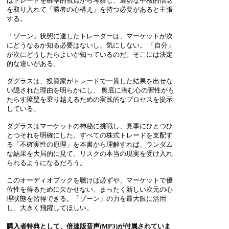
はトレードを確率的視点から考察し、適切な中核的信念
を取り入れて「勝者の心構え」を持つ必要があると主張
する。
「ゾーン」状態に達したトレーダーは、マーケットが次
にどうなるか知る必要はないし、気にしない。 「自分」
が次にどうしたらよいか知っているのだ。そこには決定
的な違いがある。
ダグラスは、投資家がトレードで一貫した結果を出せな
い隠された理由を明らかにし、 奥底に潜む心の習性がも
たらす障壁を乗り越えるための実践的なプロセスを提示
している。
ダグラスはマーケットの神秘に挑戦し、見事にひとつひ
とつそれを明確にした。すべての株式トレードを支配す
る「不確実性の原理」を本書から理解すれば、ランダム
な結果を大局的に見て、リスクの本当の現実を受け入れ
られるようになるだろう。
このオーディオブックを聴けば必ずや、マーケットで優
位性を得るために欠かせない、まったく新しい次元の心
理状態を習得できる。「ゾーン」の力を最大限に活用
し、大きく飛躍してほしい。
購入者特典として、倍速版音声(MP3)が付属されていま