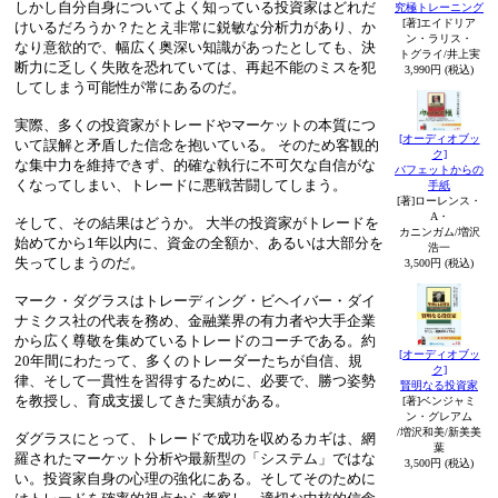
しかし自分自身についてよく知っている投資家はどれだ
究極トレーニング
[著]エイドリア
けいるだろうか？たとえ非常に鋭敏な分析力があり、か
ン・ラリス・
なり意欲的で、幅広く奥深い知識があったとしても、決
トグライ/井上実
断力に乏しく失敗を恐れていては、再起不能のミスを犯
3,990円 (税込)
してしまう可能性が常にあるのだ。
実際、多くの投資家がトレードやマーケットの本質につ
[オーディオブッ
いて誤解と矛盾した信念を抱いている。 そのため客観的
ク]
な集中力を維持できず、的確な執行に不可欠な自信がな
バフェットからの
くなってしまい、トレードに悪戦苦闘してしまう。
手紙
[著]ローレンス・
A・
そして、その結果はどうか。 大半の投資家がトレードを
カニンガム/増沢
始めてから1年以内に、資金の全額か、あるいは大部分を
浩一
失ってしまうのだ。
3,500円 (税込)
マーク・ダグラスはトレーディング・ビヘイバー・ダイ
ナミクス社の代表を務め、金融業界の有力者や大手企業
から広く尊敬を集めているトレードのコーチである。約
[オーディオブッ
20年間にわたって、多くのトレーダーたちが自信、規
ク]
律、そして一貫性を習得するために、必要で、勝つ姿勢
賢明なる投資家
を教授し、育成支援してきた実績がある。
[著]ベンジャミ
ン・グレアム
/増沢和美/新美美
ダグラスにとって、トレードで成功を収めるカギは、網
葉
羅されたマーケット分析や最新型の「システム」ではな
3,500円 (税込)
い。投資家自身の心理の強化にある。そしてそのために