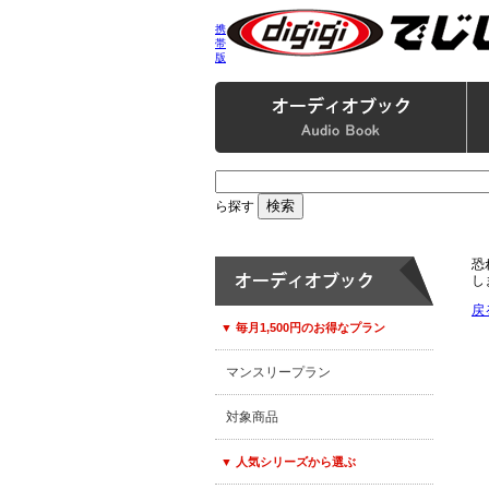
携
帯
版
ら探す
恐
し
戻
▼ 毎月1,500円のお得なプラン
マンスリープラン
対象商品
▼ 人気シリーズから選ぶ