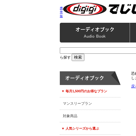
携
帯
版
ら探す
恐
し
戻
▼ 毎月1,500円のお得なプラン
マンスリープラン
対象商品
▼ 人気シリーズから選ぶ