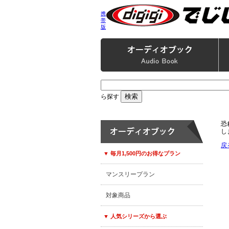
携
帯
版
ら探す
恐
し
戻
▼ 毎月1,500円のお得なプラン
マンスリープラン
対象商品
▼ 人気シリーズから選ぶ