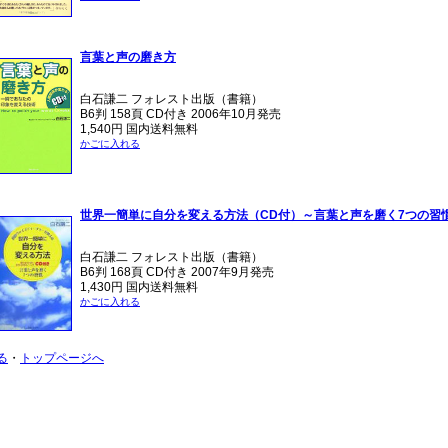
言葉と声の磨き方
白石謙二 フォレスト出版（書籍）
B6判 158頁 CD付き 2006年10月発売
1,540円 国内送料無料
かごに入れる
世界一簡単に自分を変える方法（CD付）～言葉と声を磨く7つの習
白石謙二 フォレスト出版（書籍）
B6判 168頁 CD付き 2007年9月発売
1,430円 国内送料無料
かごに入れる
る
・
トップページへ