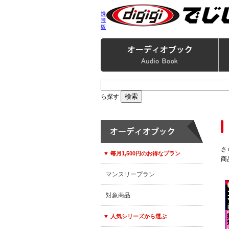
携
帯
版
ら探す
さ
▼ 毎月1,500円のお得なプラン
商
マンスリープラン
対象商品
▼ 人気シリーズから選ぶ