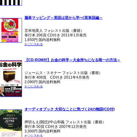
脳単マッピング～英語は逆から学べ!英単語編～
苫米地英人 フォレスト出版（書籍）
単行本 206頁 CD付き 2011年1月発売
1,650円 国内送料無料
かごに入れる
【CD-ROM付】お金の科学～大金持ちになる唯一の方法～
ジェームス・スキナー フォレスト出版（書籍）
単行本 408頁 CD付き 2011年4月発売
2,090円 国内送料無料
かごに入れる
オーディオブック 大切なことに気づく24の物語(CD付)
押切もえ(朗読)/中山和義 フォレスト出版（書籍）
単行本 50頁 CD付き 2007年12月発売
3,300円 国内送料無料
かごに入れる