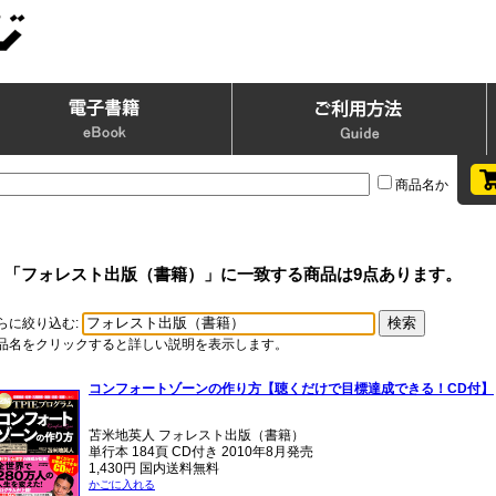
商品名か
「フォレスト出版（書籍）」に一致する商品は9点あります。
らに絞り込む:
品名をクリックすると詳しい説明を表示します。
コンフォートゾーンの作り方【聴くだけで目標達成できる！CD付】
苫米地英人 フォレスト出版（書籍）
単行本 184頁 CD付き 2010年8月発売
1,430円 国内送料無料
かごに入れる