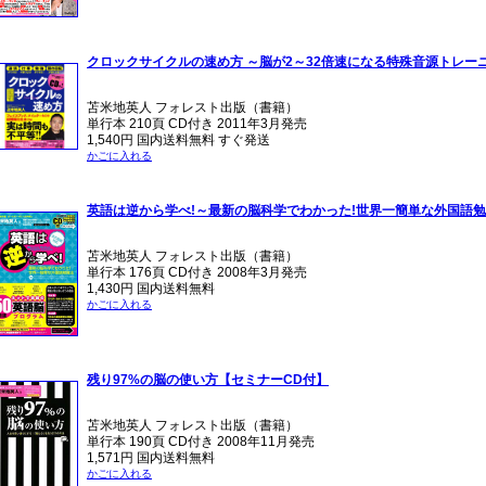
クロックサイクルの速め方 ～脳が2～32倍速になる特殊音源トレー
苫米地英人 フォレスト出版（書籍）
単行本 210頁 CD付き 2011年3月発売
1,540円 国内送料無料 すぐ発送
かごに入れる
英語は逆から学べ!～最新の脳科学でわかった!世界一簡単な外国語
苫米地英人 フォレスト出版（書籍）
単行本 176頁 CD付き 2008年3月発売
1,430円 国内送料無料
かごに入れる
残り97%の脳の使い方【セミナーCD付】
苫米地英人 フォレスト出版（書籍）
単行本 190頁 CD付き 2008年11月発売
1,571円 国内送料無料
かごに入れる