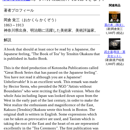
関連商品
著者プロフィール
岡倉 覚三（おかくら かくぞう）
1863～1913
茶の本（和文）
[著]岡倉覚三
神奈川県出身。明治期に活躍した美術家、美術評論家。
1,500円 (税込)
解説
A book that should at least once be read by a Japanese, the
武士道(和文・英
Japanese feeling, "The Book of Tea" by Tenshin Okakura that
文セット）
is published in Audio Book.
[著]新渡戸稲造
3,000円 (税込)
This is the third production of Kotonoha Publications called
"Great Book Series that has passed on the Japanese feeling".
You have not read it although you are a Japanese!
Unbelievable! It is an excellent work. This remark was made
by Hector Sierra, who presided the NGO "Artists without
Boundaries" who were reciting the English version. When the
whole Asia including Japan was looked down upon from the
West in the early part of the last century, in order to make the
West realize the enthusiasm and magnificence of the East,
Kakuzo (Tenshin) Okakura wrote this book in Boston. The
original draft is written in English. Some expressions which
can be taken as provocative are used, and Taoism which is
taking the root of the East and the heart of en are represented
excellently in the "Tea Ceremony". The first publication was