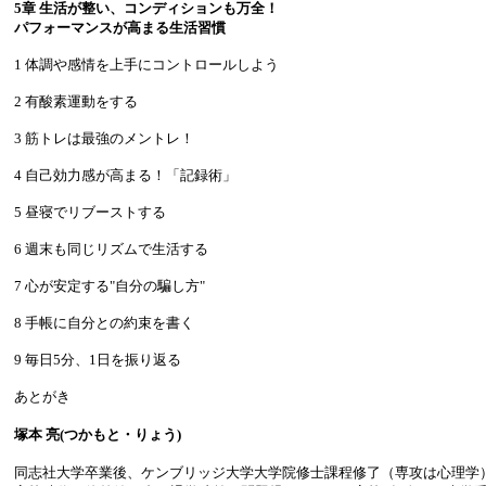
5章 生活が整い、コンディションも万全！
パフォーマンスが高まる生活習慣
1 体調や感情を上手にコントロールしよう
2 有酸素運動をする
3 筋トレは最強のメントレ！
4 自己効力感が高まる！「記録術」
5 昼寝でリブーストする
6 週末も同じリズムで生活する
7 心が安定する"自分の騙し方"
8 手帳に自分との約束を書く
9 毎日5分、1日を振り返る
あとがき
塚本 亮(つかもと・りょう)
同志社大学卒業後、ケンブリッジ大学大学院修士課程修了（専攻は心理学