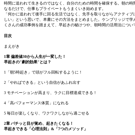
時間に追われて生きるのではなく、自分のための時間を確保する。朝の時
なるだけで、仕事もプライベートもうまくいき始めます。
「何かに追われて後手に回る生活ではなく、先手を取りながらアクティブ
しい」という思いで、本書にその方法をまとめました。ケンブリッジで学
くさんの成功事例を踏まえて、早起きの秘けつや、朝時間の活用法につい
目次
まえがき
1章 偏差値30から人生が一変した！
早起きの"劇的効果"とは？
1「朝5時起き」で頭がフル回転するように！
2「やればできる」という自信があふれ出す
3 モチベーションが高まり、ラクに目標達成できる！
4「高パフォーマンス体質」になれる
5 毎日が楽しくなり、ワクワクしながら過ごせる
2章 パチッと目が覚め、起きたくなる！
早起きできる「心理法則」&「7つのメソッド」