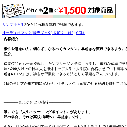
サンプル再生
3から10分程度無料で試聴できます。
オーディオブック(音声ブック) を聴くには?
|
CD版
内容紹介
根性や意志の力に頼らず、なるべくカンタンに早起きを実践できるように
紹介。
偏差値30から一念発起し、ケンブリッジ大学院に入学し、優秀な成績で卒
延べ200人以上の日本人を海外トップ大学・大学院に合格させている指導
起きのコツ」
は、誰もが習慣化できる方法として話題を呼んでいます。
1日の使い方が根本的に変わり、仕事も人生も充実させる秘訣を併せてお
――――まえがき より抜粋――――――
誰にでも〝人生のターニングポイント〟があります。
私の場合、それは高校2年時の「早起き」です。
小学生の頃から勉強が苦手で成績が悪く、高1の学力テストでは偏差値30