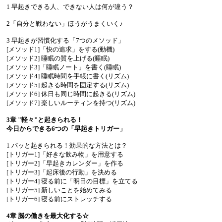
1 早起きできる人、できない人は何が違う？
2「自分と戦わない」ほうがうまくいく♪
3 早起きが習慣化する「7つのメソッド」
[メソッド1]「快の追求」をする(動機)
[メソッド2] 睡眠の質を上げる(睡眠)
[メソッド3]「睡眠ノート」を書く(睡眠)
[メソッド4] 睡眠時間を手帳に書く(リズム)
[メソッド5] 起きる時間を固定する(リズム)
[メソッド6] 休日も同じ時間に起きる(リズム)
[メソッド7] 楽しいルーティンを持つ(リズム)
3章 "軽々"と起きられる！
今日からできる6つの「早起きトリガー」
1 パッと起きられる！効果的な方法とは？
[トリガー1]「好きな飲み物」を用意する
[トリガー2]「早起きカレンダー」を作る
[トリガー3]「起床後の行動」を決める
[トリガー4] 寝る前に「明日の目標」を立てる
[トリガー5] 新しいことを始めてみる
[トリガー6] 寝る前にストレッチする
4章 脳の働きを最大化する☆