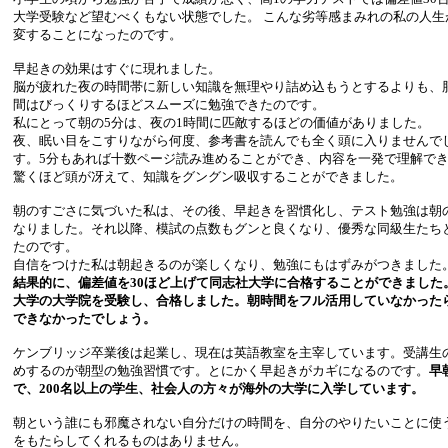
大学受験など望むべくもない状態でした。 こんな劣等感まみれの私の人生
変することになったのです。
早起きの効果はすぐに現れました。
脳が疲れた夜の時間帯に新しい知識を無理やり詰め込もうとするよりも、
間はびっくりするほどスムーズに勉強できたのです。
私にとって朝の5分は、夜の1時間に匹敵するほどの価値がありました。
夜、眠い目をこすりながら何度、参考書を読んでも全く頭に入りませんで
す。5分もあれば十数ページ読み進めることができ、内容を一発で理解で
驚くほど頭が冴えて、知識をグングン吸収することができました。
朝のすごさに気づいた私は、その後、早起きを習慣化し、テスト勉強は朝
なりました。それ以降、模試の点数もグンと良くなり、優秀な同級生たち
たのです。
自信をつけた私は朝起きるのが楽しくなり、勉強にもはずみがつきました
結果的に、偏差値を30ほど上げて同志社大学に合格することができました
大学の大学院を受験し、合格しました。朝時間をフル活用していなかった
できなかったでしょう。
ケンブリッジ卒業後は起業し、現在は英語教室を主宰しています。受講生
めするのが朝型の勉強習慣です。とにかく早起きがカギになるのです。
早
で、200名以上の学生、社会人の方々が海外の大学に入学しています。
朝という誰にも邪魔されない自分だけの時間を、自分のやりたいことに使
をもたらしてくれるものはありません。