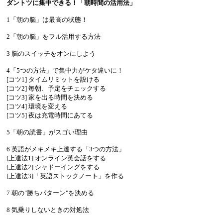
ダントツに集中できる！「朝時間の活用法」
1「朝の脳」は最高の状態！
2「朝の脳」をフル活用する方法
3 脳のスイッチをオンにしよう
4「5つの方法」で集中力がケタ違いに！
[コツ1] タイムリミットを設ける
[コツ2] 毎朝、予定をチェックする
[コツ3] 家を出る時間を決める
[コツ4] 環境を変える
[コツ5] 夜は充電時間にあてる
5「朝の読書」がスゴい理由
6 英語がメキメキ上達する「3つの方法」
[上達法1] オンライン英会話をする
[上達法2] シャドーイングをする
[上達法3]「英語ストックノート」を作る
7 朝の"勝ちパターン"を決める
8 気乗りしないときの対処法