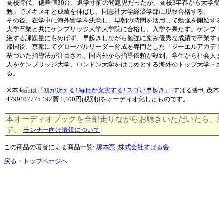
高校時代、偏差値30台、退学寸前の問題児だったが、高校3年春から大学
勉」でメキメキと成績を伸ばし、同志社大学経済学部に現役合格する。
その後、在学中に海外留学を決意し、早朝の時間を活用して勉強を開始す
大学卒業と共にケンブリッジ大学大学院に合格し、入学を果たす。ケンブ
絶する課題量にもめげず、早起きしながら勉強に励み優秀な成績で卒業す
帰国後、京都にてグローバルリーダー育成を専門とした「ジーエルアカデ
基づいた指導法が注目され、国内外から指導依頼が殺到。学生から社会人ま
人をケンブリッジ大学、ロンドン大学をはじめとする海外のトップ大学・
る。
※本商品は
『頭が冴える! 毎日が充実する! スゴい早起き』
[すばる舎刊 茂木健
4799107775 192頁 1,400円(税別)]をオーディオ化したものです。
本オーディオブックを全部走りながらお聴きいただいたら、約 27 k
す。
ランナー向け情報について
この商品の著者による商品一覧:
塚本亮
,
株式会社すばる舎
戻る
・
トップページへ