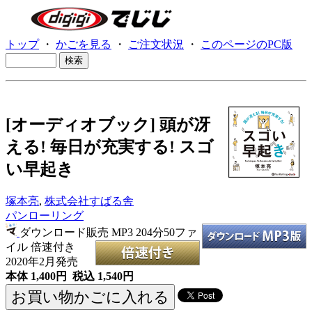
トップ
・
かごを見る
・
ご注文状況
・
このページのPC版
[オーディオブック] 頭が冴
える! 毎日が充実する! スゴ
い早起き
塚本亮
,
株式会社すばる舎
パンローリング
ダウンロード販売 MP3
204分50ファ
イル 倍速付き
2020年2月発売
本体 1,400円 税込 1,540円