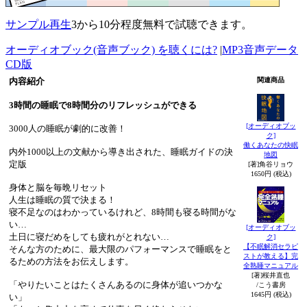
サンプル再生
3から10分程度無料で試聴できます。
オーディオブック(音声ブック) を聴くには?
|
MP3音声データ
CD版
内容紹介
関連商品
3時間の睡眠で8時間分のリフレッシュができる
[オーディオブッ
3000人の睡眠が劇的に改善！
ク]
働くあなたの快眠
内外1000以上の文献から導き出された、睡眠ガイドの決
地図
定版
[著]角谷リョウ
1650円 (税込)
身体と脳を毎晩リセット
人生は睡眠の質で決まる！
寝不足なのはわかっているけれど、8時間も寝る時間がな
い…
[オーディオブッ
土日に寝だめをしても疲れがとれない…
ク]
【不眠解消セラピ
そんな方のために、最大限のパフォーマンスで睡眠をと
ストが教える】完
るための方法をお伝えします。
全熟睡マニュアル
[著]桜井直也
「やりたいことはたくさんあるのに身体が追いつかな
/こう書房
1645円 (税込)
い」