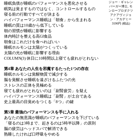
ジョー・ギャレン
睡眠負債が睡眠のパフォーマンスを悪化させる
バーガー博士, モ
眠気は覚ますものではなく、コントロールするもの
ンロープロダクツ
寝る前の行動ですべてが決まる
アクアヴィジョ
ハイパフォーマンス睡眠は「朝食」から生まれる
ン・アカデミー
3190円 (税込)
睡眠の質は10歳から低下している
朝の習慣が睡眠に影響する
体内時計を整える高GI食品
朝食はこれだけを食べればいい
睡眠ホルモンは太陽がつくっている
太陽の光が睡眠に影響する理由
COLUMN(3) 休日に10時間以上寝ても疲れがとれない
第4章 あなたの人生を邪魔するたった1つの存在
睡眠ホルモンは覚醒物質で減少する
脳を覚醒させ睡眠を遠ざけるふたつの光
ストレスの正体を見極める
寝ても疲れがとれないのは「副腎疲労」を疑え
ハイパフォーマンス睡眠は「副腎」が土台である
史上最高の目覚めをつくる「8つ」の鍵
第5章 最強のパフォーマンスを手に入れる
あなたの無意識が睡眠のパフォーマンスを下げている
「寝るのは3時まで、起きるのは5時半以降」の原則
脳の疲労はヘッドスパで解消できる
熟睡したければ口呼吸をやめる