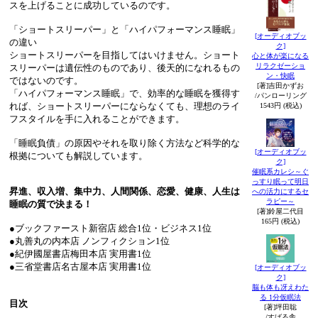
スを上げることに成功しているのです。
「ショートスリーパー」と「ハイパフォーマンス睡眠」
[オーディオブッ
の違い
ク]
ショートスリーパーを目指してはいけません。ショート
心と体が楽になる
リラクゼーショ
スリーパーは遺伝性のものであり、後天的になれるもの
ン・快眠
ではないのです。
[著]吉田かずお
「ハイパフォーマンス睡眠」で、効率的な睡眠を獲得す
/パンローリング
れば、ショートスリーパーにならなくても、理想のライ
1543円 (税込)
フスタイルを手に入れることができます。
「睡眠負債」の原因やそれを取り除く方法など科学的な
[オーディオブッ
根拠についても解説しています。
ク]
催眠系カレシ～ぐ
っすり眠って明日
昇進、収入増、集中力、人間関係、恋愛、健康、人生は
への活力にするセ
ラピー～
睡眠の質で決まる！
[著]鈴屋二代目
165円 (税込)
●ブックファースト新宿店 総合1位・ビジネス1位
●丸善丸の内本店 ノンフィクション1位
●紀伊國屋書店梅田本店 実用書1位
●三省堂書店名古屋本店 実用書1位
[オーディオブッ
ク]
脳も体も冴えわた
る 1分仮眠法
目次
[著]坪田聡
/すばる舎