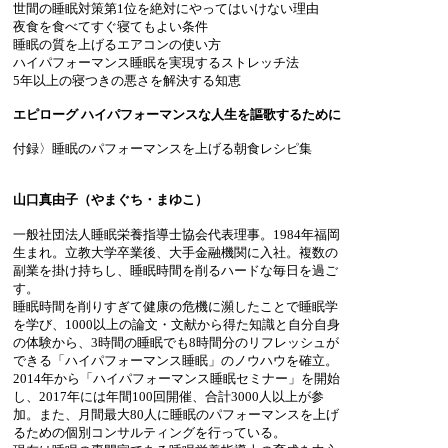
世間の睡眠対策第1位を絶対にやってはいけない理由
夜食を食べてすぐ寝てもよい条件
睡眠の質を上げるエアコンの使い方
ハイパフォーマンス睡眠を実現するストレッチ法
5年以上の寝つきの悪さを解決する知恵
エピローグ ハイパフォーマンスな人生を謳歌するために
付録〉睡眠のパフォーマンスを上げる朝食レシピ集
山口真由子（やまぐち・まゆこ）
一般社団法人睡眠栄養指導士協会代表理事。1984年福岡
生まれ。立教大学卒業後、大手金融機関に入社。複数の
副業を掛け持ちし、睡眠時間を削るハードな毎日を過ご
す。
睡眠時間を削りすぎて健康の危機に瀕したことで睡眠学
を学び、1000以上の論文・文献から得た知識と自分自身
の体験から、3時間の睡眠でも8時間分のリフレッシュが
できる「ハイパフォーマンス睡眠」のノウハウを確立。
2014年から「ハイパフォーマンス睡眠セミナー」を開始
し、2017年には年間100回開催、合計3000人以上が参
加。また、月間最大80人に睡眠のパフォーマンスを上げ
るための個別コンサルティングを行っている。