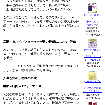
「もっと集中力を高めて仕事を早く終わらせたい」
「本業と副業のかけもちで、毎日寝不足でつらい」
「土日は寝て終わってしまい、いつも疲れている」
[オーディオブッ
このようなことで日々悩んでいるのであれば、「ハイパ
ク]
フォーマンス睡眠」、つまり「無駄のない効率のよい睡
「頭がいい人」の
快眠生活術
眠」を毎日とることで、これらの悩みはすべて解決しま
[著]保坂隆
す。
/中央公論新社
1715円 (税込)
活躍するハイパフォーマーが良い睡眠にこだわり理由
あなたが、より良い結果を生み出したいなら、「攻め
[オーディオブッ
ク]
る」だけではなく、健康を損なわないよう「守る」こと
3分読むだけでグ
も重要。
ッスリ眠れる本
[著]弥永英晃
↓ そして、もしあなたが「集中力が続かず休日は寝てば
1540円 (税込)
かり」なら「睡眠障害」の可能性も。
人生を決める睡眠の公式
[オーディオブッ
ク]
睡眠＝時間×パフォーマンス
おやすみ絵本 ね
むりの王国のクウ
良質な睡眠を得るには、時間は大切です。しかし時間だ
[著]弥永英晃
1540円 (税込)
けが大切なわけではありません。短時間睡眠で毎朝スッ
キリ起床、日中の眠気もない人は、睡眠のパフォーマン