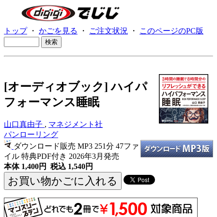
トップ
・
かごを見る
・
ご注文状況
・
このページのPC版
[オーディオブック] ハイパ
フォーマンス睡眠
山口真由子
,
マネジメント社
パンローリング
ダウンロード販売 MP3
251分 47ファ
イル 特典PDF付き 2026年3月発売
本体 1,400円 税込 1,540円