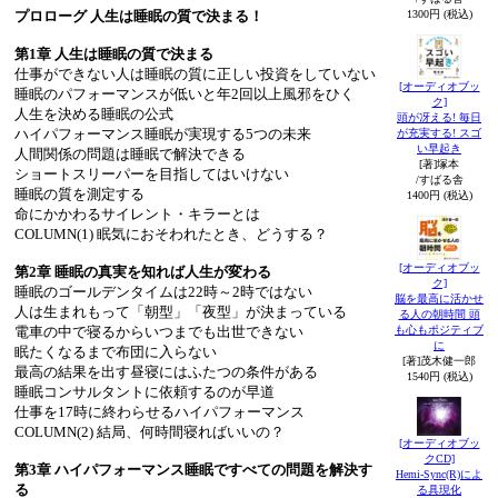
プロローグ 人生は睡眠の質で決まる！
1300円 (税込)
第1章 人生は睡眠の質で決まる
仕事ができない人は睡眠の質に正しい投資をしていない
[オーディオブッ
睡眠のパフォーマンスが低いと年2回以上風邪をひく
ク]
人生を決める睡眠の公式
頭が冴える! 毎日
ハイパフォーマンス睡眠が実現する5つの未来
が充実する! スゴ
い早起き
人間関係の問題は睡眠で解決できる
[著]塚本
ショートスリーパーを目指してはいけない
/すばる舎
睡眠の質を測定する
1400円 (税込)
命にかかわるサイレント・キラーとは
COLUMN(1) 眠気におそわれたとき、どうする？
[オーディオブッ
第2章 睡眠の真実を知れば人生が変わる
ク]
睡眠のゴールデンタイムは22時～2時ではない
脳を最高に活かせ
人は生まれもって「朝型」「夜型」が決まっている
る人の朝時間 頭
電車の中で寝るからいつまでも出世できない
も心もポジティブ
に
眠たくなるまで布団に入らない
[著]茂木健一郎
最高の結果を出す昼寝にはふたつの条件がある
1540円 (税込)
睡眠コンサルタントに依頼するのが早道
仕事を17時に終わらせるハイパフォーマンス
COLUMN(2) 結局、何時間寝ればいいの？
[オーディオブッ
クCD]
第3章 ハイパフォーマンス睡眠ですべての問題を解決す
Hemi-Sync(R)によ
る
る具現化