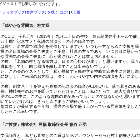
イジェストでお楽しみいただけます。
ーディオブック(音声ブック) を聴くには?
|
CD版
「穏やかな雰囲気」桂文我
このCDは、令和元年（2019年）九月二十日の午後、東京紀尾井小ホールで催
業八十周年記念マメと落語の競演会」の時の録音です。
私は長年、名古屋で独演会を開催していますが、いつも一方ならぬご支援を賜
古屋の名店豆福の会長ご夫妻とご子息、社員の方々であり、いつお目に懸かっ
かな雰囲気の会長ご夫妻に、心が癒されたことは数え切れません。
その度、「老舗の柱となる御方は、日頃の心掛けが違う」と思いますが、我々
で真似をしても、同じ風情を醸し出すことは出来ないでしょう。
また、この会のゲストとして、私が尊敬する民俗学者神崎宣武先生にお越し願
誠に嬉しく、ご来場のお客様は、深く、わかりやすい内容の講演を大いに楽し
た。
この度、創業八十年を迎えた豆福の記念会の録音がCD化され、落ち着きのあ
会長、神崎先生のお声を聞いていただけることは、私にとって、絶大な喜びで
落語のCDの中に、このような趣向の巻があってもいいのではないかと思いま
聞いていただければ、きっと皆さまもご納得がいくでしょう。
新型コロナが蔓延する半年前、満席の会場で盛り上がっている雰囲気を楽しん
ましたらこれ幸いです。
「ご挨拶」株式会社 豆福 取締役会長 福谷 正男
桂文我師匠と、私ども豆福とのご縁はNHKアナウンサーだった村上信夫さんに