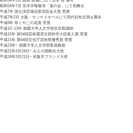
昭和54年3月 故桂 枝雀に入門 芸名 桂 雀司
昭和54年7月 茨木市唯敬寺「雀の会」にて初舞台
平成7年 国立演芸場花形演芸会大賞 受賞
平成7年2月 大阪・サンケイホールにて四代目桂文我を襲名
平成8年 咲くやこの花賞 受賞
平成10~13年 相愛大学人文学部非常勤講師
平成15年 第54回芸術選奨文部科学大臣新人賞 受賞
平成21年 第64回文化庁芸術祭優秀賞 受賞
平成23年~ 相愛大学人文学部客員教授
平成21年3月24日~ みえの国観光大使
平成24年3月21日~ 松阪市ブランド大使