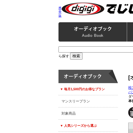
携
帯
版
ら探す
[
桂
▼ 毎月1,500円のお得なプラン
パ
ダ
本体
マンスリープラン
対象商品
▼ 人気シリーズから選ぶ