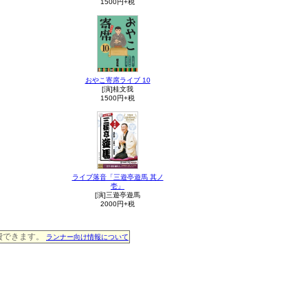
1500円+税
おやこ寄席ライブ 10
[演]桂文我
1500円+税
ライブ落音「三遊亭遊馬 其ノ
壱」
[演]三遊亭遊馬
2000円+税
消費できます。
ランナー向け情報について