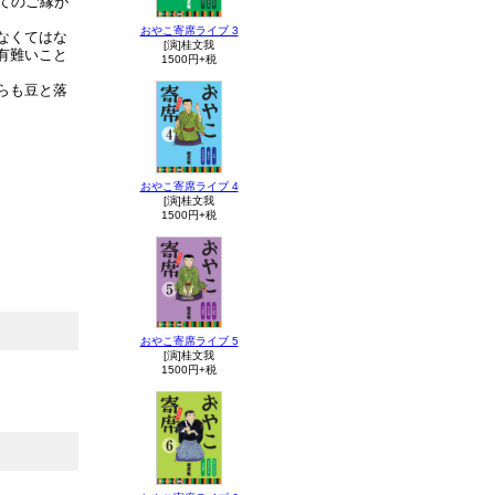
てのご縁が
おやこ寄席ライブ 3
なくてはな
[演]桂文我
有難いこと
1500円+税
らも豆と落
おやこ寄席ライブ 4
[演]桂文我
1500円+税
おやこ寄席ライブ 5
[演]桂文我
1500円+税