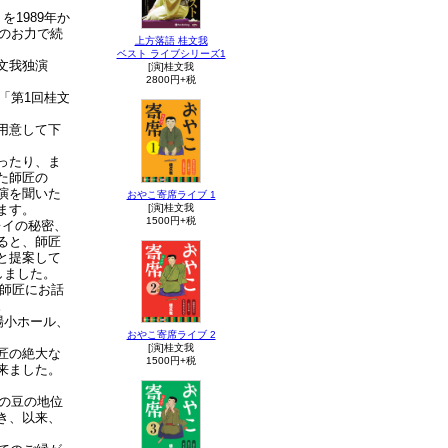
1989年か
々のお力で続
上方落語 桂文我
ベスト ライブシリーズ1
文我独演
[演]桂文我
2800円+税
「第1回桂文
用意して下
ったり、ま
た師匠の
演を聞いた
おやこ寄席ライブ 1
[演]桂文我
ます。
1500円+税
レイの秘密、
ると、師匠
と提案して
しました。
も師匠にお話
。
場小ホール、
おやこ寄席ライブ 2
[演]桂文我
匠の絶大な
1500円+税
来ました。
中の豆の地位
き、以来、