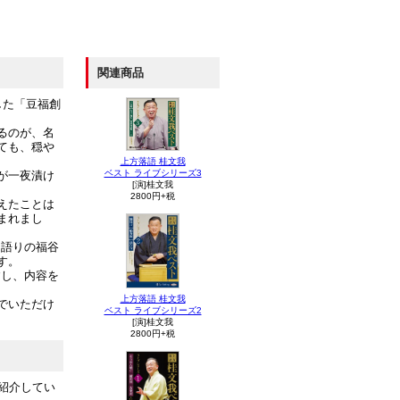
関連商品
した「豆福創
るのが、名
ても、穏や
上方落語 桂文我
ベスト ライブシリーズ3
が一夜漬け
[演]桂文我
2800円+税
えたことは
まれまし
る語りの福谷
す。
すし、内容を
上方落語 桂文我
でいただけ
ベスト ライブシリーズ2
[演]桂文我
2800円+税
紹介してい