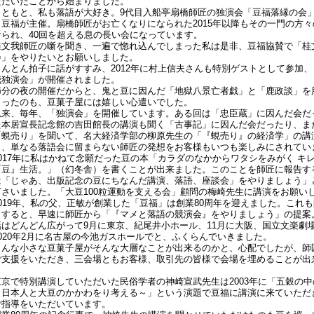
ただいたことから始まりました。
もともと、私も落語が大好き。9代目入船亭扇橋師匠の独演会「豆福落縁の会」を
ら豆福が主催。扇橋師匠がお亡くなりになられた2015年以降もその一門の方
けられ、40回を超える息の長い会になっています。
桂文我師匠の噺を聞き、一遍で惚れ込んでしまった私は是非、豆福協賛で「桂
会」をやりたいとお願いしました。
とんとん拍子に話がすすみ、2012年に村上信夫さんも特別ゲストとして参加、
我独演会」が開催されました。
節分の夜の開催だからと、鬼と豆に因んだ「地獄八景亡者戯」と「鹿政談」を
さったのも、豆菓子屋には嬉しい心遣いでした。
以来、毎年、「独演会」を開催しています。ある回は「忠臣蔵」に因んだ会だ
た本居宣長記念館の吉田館長の講演も聞く「古事記」に因んだ会だったり、ま
「蜆売り」を聞いて、名大経済学部の柳原先生の「『蜆売り』の経済学」の講
り、単なる落語会に留まらない師匠の発想をお客様もいつも楽しみにされてい
2017年に私はかねて念願だった豆の本「カラダのなかからワタシをみがく キ
『豆』生活。」（幻冬舎）を書くことが出来ました。このことを師匠に報告す
は「じゃあ、出版記念の豆にちなんだ講演、落語、座談会」をやりましょう」
下さいました。「大豆100粒運動を支える会」顧問の梅崎先生に講演をお願い
2019年、私の父、正敏が創業した「豆福」は創業80周年を迎えました。これ
しすると、早速に師匠から「『マメと落語の競演会』をやりましょう」の提案
話はどんどん広がって9月に東京、紀尾井小ホール、11月に大阪、国立文楽劇
2020年2月に名古屋の今池ガスホールでと、ふくらんでいきました。
こんな小さな豆菓子屋がそんな大層なことが出来るのかと、心配でしたが、師
ご支援をいただき、三会場ともお客様、取引先の皆様で会場を埋めることが出
東京で特別講演していただいた民俗学者の神崎宣武先生は2003年に「五穀の
～日本人と大豆のかかわをり考える～」という演題で豆福に講演に来ていただ
ご指導をいただいています。