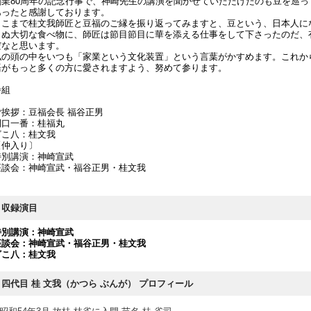
創業80周年の記念行事で、神崎先生の講演を聞かせていただけたのも豆を巡っ
あったと感謝しております。
ここまで桂文我師匠と豆福のご縁を振り返ってみますと、豆という、日本人に
らぬ大切な食べ物に、師匠は節目節目に華を添える仕事をして下さったのだ、
だなと思います。
私の頭の中をいつも「家業という文化装置」という言葉がかすめます。これか
語がもっと多くの方に愛されますよう、努めて参ります。
番組
ご挨拶：豆福会長 福谷正男
開口一番：桂福丸
ざこ八：桂文我
〔仲入り〕
特別講演：神崎宣武
座談会：神崎宣武・福谷正男・桂文我
収録演目
特別講演：神崎宣武
座談会：神崎宣武・福谷正男・桂文我
ざこ八：桂文我
四代目 桂 文我（かつら ぶんが） プロフィール