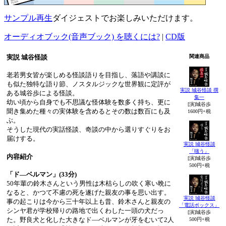
サンプル再生
ダイジェストでお楽しみいただけます。
オーディオブック(音声ブック) を聴くには?
|
CD版
実説 城谷怪談
関連商品
老若男女皆が楽しめる怪談語りを目指し、落語や講談に
も似た独特な語り節、ノスタルジックな世界観に定評が
実説 城谷怪談 撰
ある城谷歩による怪談。
集一
幼い頃から自身でも不思議な怪体験を数多く持ち、更に
[演]城谷歩
聞き集めた種々の実体験を含めるとその数は数百にも及
1600円+税
ぶ。
そうした現代の実話怪談、奇談の中から選りすぐりをお
届けする。
実説 城谷怪談
「嗤う」
内容紹介
[演]城谷歩
500円+税
「ド―ベルマン」(33分)
50年輩の鈴木さんという男性は木枯らしの吹く寒い晩に
なると、かつて不慮の死を遂げた親友の事を思い出す。
実説 城谷怪談
事の起こりは今から三十年以上も昔、鈴木さんと親友の
「電話ボックス」
シンヤ君が学校帰りの路地で出くわした一頭の犬だっ
[演]城谷歩
た。野良犬と化した大きなド―ベルマンが牙をむいて2人
500円+税