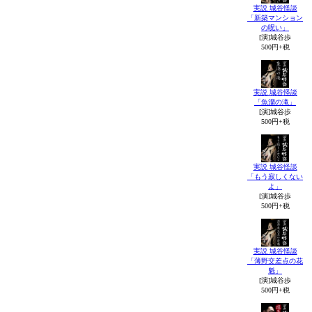
実説 城谷怪談
「新築マンション
の呪い」
[演]城谷歩
500円+税
実説 城谷怪談
「魚溜の滝」
[演]城谷歩
500円+税
実説 城谷怪談
「もう寂しくない
よ」
[演]城谷歩
500円+税
実説 城谷怪談
「薄野交差点の花
魁」
[演]城谷歩
500円+税