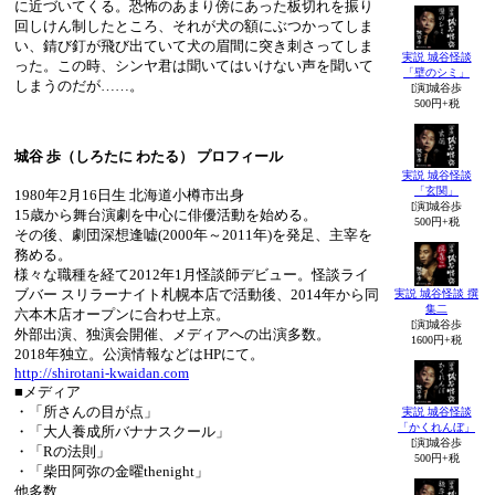
に近づいてくる。恐怖のあまり傍にあった板切れを振り
回しけん制したところ、それが犬の額にぶつかってしま
い、錆び釘が飛び出ていて犬の眉間に突き刺さってしま
実説 城谷怪談
った。この時、シンヤ君は聞いてはいけない声を聞いて
「壁のシミ」
しまうのだが……。
[演]城谷歩
500円+税
城谷 歩（しろたに わたる） プロフィール
実説 城谷怪談
「玄関」
1980年2月16日生 北海道小樽市出身
[演]城谷歩
15歳から舞台演劇を中心に俳優活動を始める。
500円+税
その後、劇団深想逢嘘(2000年～2011年)を発足、主宰を
務める。
様々な職種を経て2012年1月怪談師デビュー。怪談ライ
ブバー スリラーナイト札幌本店で活動後、2014年から同
実説 城谷怪談 撰
集二
六本木店オープンに合わせ上京。
[演]城谷歩
外部出演、独演会開催、メディアへの出演多数。
1600円+税
2018年独立。公演情報などはHPにて。
http://shirotani-kwaidan.com
■メディア
・「所さんの目が点」
実説 城谷怪談
「かくれんぼ」
・「大人養成所バナナスクール」
[演]城谷歩
・「Rの法則」
500円+税
・「柴田阿弥の金曜thenight」
他多数