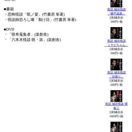
■書籍
実説 城谷怪談
「糠平温泉」
・恐怖怪談「呪ノ宴」(竹書房 単著)
[演]城谷歩
・怪談師恐ろし噺「裂け目」(竹書房 単著)
500円+税
■DVD
・「怪奇蒐集者」(楽創舎)
・「六本木怪談 呪・祟」(楽創舎)
実説 城谷怪談
「ミヤビちゃん」
[演]城谷歩
500円+税
実説 城谷怪談
「自撮り」
[演]城谷歩
500円+税
実説 城谷怪談 撰
集三
[演]城谷歩
1600円+税