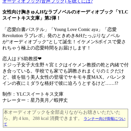
オーディオブック(音声ブック) を聴くには?
女性向け胸きゅんHなラブノベルのオーディオブック「YLC
スイートキス文庫」第2弾！
「恋愛白書パステル」「Young Love Comic aya」「恋愛
Revolution ラブレボ」発のときめき&Hたっぷりなノベル
が“オーディオブック”として誕生！イケメンSボイスで愛さ
れちゃう極上の恋愛時間をお届けします！
恋人はドS助教授❤
ドジっ子女子大生野々宮ミクはイケメン教授の乾と内緒で付
き合っている。学校でも家でも調教されまくりのミクだけ
ど、彼を狙う美人女性の登場でヤキモキ度MAX。バレンタ
インの夜にミダラな格好で彼に迫ろうとするけど……!?
制作：YLCスイートキス文庫
ナレーター：星乃美月／蝦押丈
本オーディオブックを全部走りながらお聴きいただいた
ら、約 4 km、288 kcal 消費できます。
ランナー向け情報につい
て