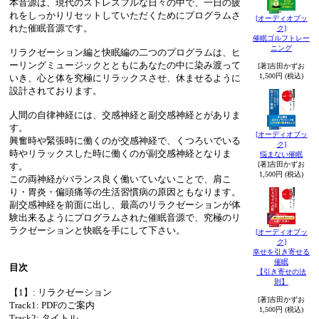
本音源は、現代のストレスフルな日々の中で、一日の疲
れをしっかりリセットしていただくためにプログラムさ
[オーディオブッ
れた催眠音源です。
ク]
催眠ゴルフトレー
ニング
リラクゼーション編と快眠編の二つのプログラムは、ヒ
ーリングミュージックとともにあなたの中に染み渡って
[著]吉田かずお
1,500円 (税込)
いき、心と体を究極にリラックスさせ、休ませるように
設計されております。
人間の自律神経には、交感神経と副交感神経とがありま
す。
[オーディオブッ
興奮時や緊張時に働くのが交感神経で、くつろいでいる
ク]
時やリラックスした時に働くのが副交感神経となりま
悩まない催眠
[著]吉田かずお
す。
1,500円 (税込)
この両神経がバランス良く働いていないことで、肩こ
り・胃炎・偏頭痛等の生活習慣病の原因ともなります。
副交感神経を前面に出し、最高のリラクゼーションが体
験出来るようにプログラムされた催眠音源で、究極のリ
ラクゼーションと快眠を手にして下さい。
[オーディオブッ
ク]
幸せを引き寄せる
催眠
目次
【引き寄せの法
則】
【1】: リラクゼーション
[著]吉田かずお
Track1: PDFのご案内
1,500円 (税込)
Track2: タイトル