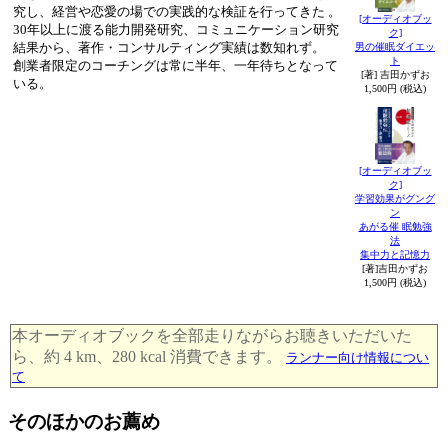
究し、経営や恋愛の場での実践的な検証を行ってきた 。
[オーディオブッ
30年以上に渡る能力開発研究、コミュニケーション研究
ク]
結果から、著作・コンサルティング実績は数知れず。
男の催眠ダイエッ
ト
創業者限定のコーチングは常に半年、一年待ちとなって
[著] 吉田かずお
いる。
1,500円 (税込)
[オーディオブッ
ク]
学習効果がグング
ン
あがる催 眠勉強
法
集中力と記憶力
[著]吉田かずお
1,500円 (税込)
本オーディオブックを全部走りながらお聴きいただいた
ら、約 4 km、280 kcal 消費できます。
ランナー向け情報につい
て
そのほかのお薦め