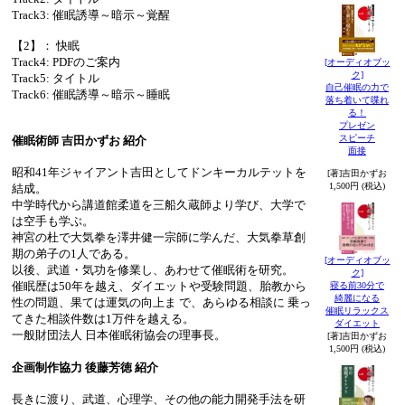
Track3: 催眠誘導～暗示～覚醒
【2】： 快眠
Track4: PDFのご案内
[オーディオブッ
ク]
Track5: タイトル
自己催眠の力で
Track6: 催眠誘導～暗示～睡眠
落ち着いて喋れ
る！
プレゼン
スピーチ
催眠術師 吉田かずお 紹介
面接
昭和41年ジャイアント吉田としてドンキーカルテットを
[著]吉田かずお
1,500円 (税込)
結成。
中学時代から講道館柔道を三船久蔵師より学び、大学で
は空手も学ぶ。
神宮の杜で大気拳を澤井健一宗師に学んだ、大気拳草創
期の弟子の1人である。
[オーディオブッ
以後、武道・気功を修業し、あわせて催眠術を研究。
ク]
催眠歴は50年を越え、ダイエットや受験問題、胎教から
寝る前30分で
綺麗になる
性の問題、果ては運気の向上ま で、あらゆる相談に 乗っ
催眠リラックス
てきた相談件数は1万件を越える。
ダイエット
一般財団法人 日本催眠術協会の理事長。
[著]吉田かずお
1,500円 (税込)
企画制作協力 後藤芳徳 紹介
長きに渡り、武道、心理学、その他の能力開発手法を研