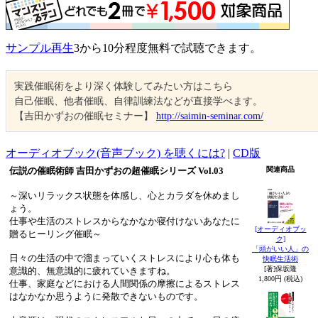
サンプル再生
3から10分程度無料で試聴できます。
実践催眠術をより深く体験してみたい方はこちら
自己催眠、他者催眠、自律訓練法などが直接学べます。
【吉田かずおの催眠セミナー】
http://saimin-seminar.com/
オーディオブック(音声ブック) を聴くには?
|
CD版
伝説の催眠術師 吉田かずおの超催眠シリーズ Vol.03
関連商品
～深いリラックス状態を体感し、心とカラダを休めまし
ょう。
仕事や生活のストレスからなかなか寝付けないあなたに
[オーディオブッ
贈るヒーリング催眠～
ク]
「頭がいい人」の
日々の生活の中で溜まっていくストレスにより心も体も
快眠生活術
[著]保坂隆
意識的、無意識的に疲れていきますね。
1,800円 (税込)
仕事、家庭などにおける人間関係の摩擦によるストレス
はなかなか思うように発散できないものです。