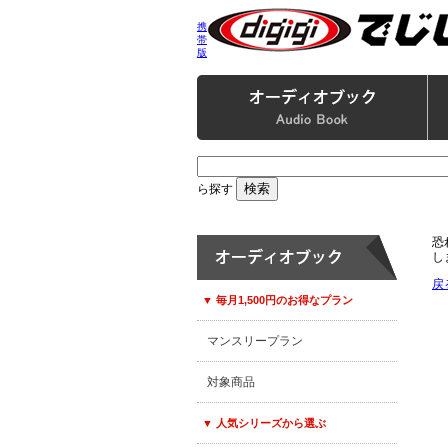
携
帯
版
ら探す
恐
し
戻
▼ 毎月1,500円のお得なプラン
マンスリープラン
対象商品
▼ 人気シリーズから選ぶ