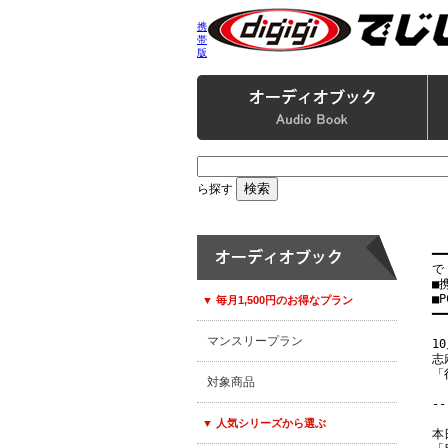
携
帯
版
ら探す
━━
で
■
■P
▼ 毎月1,500円のお得なプラン
━━
マンスリープラン
1
志
「
対象商品
--
▼ 人気シリーズから選ぶ
本