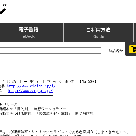
商品名か
━━━━━━━━━━━━━━━━━━━━━━━━━

 じ じ の オ ー デ ィ オ ブ ッ ク 通 信  【No.530】

携帯 
http://www.digigi.jp/i/
C   
http://www.digigi.jp/
━━━━━━━━━━━━━━━━━━━━━━━━━

0月リリース

麻絹衣の「目的別」 瞑想ワークセラピー

行動力をつける瞑想」「緊張感を解く瞑想」「断捨離瞑想」

----------------------------------------------------

日は、心理療法家・サイキックセラピストである志麻絹衣（しま・きぬえ）の、
