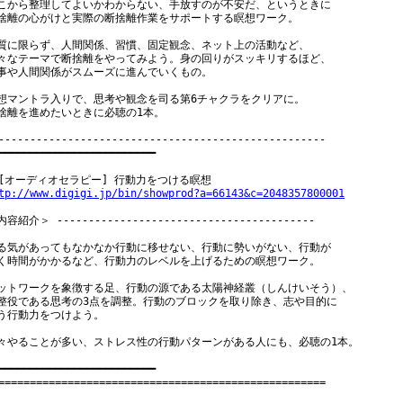
こから整理してよいかわからない、手放すのが不安だ、というときに

捨離の心がけと実際の断捨離作業をサポートする瞑想ワーク。

質に限らず、人間関係、習慣、固定観念、ネット上の活動など、

々なテーマで断捨離をやってみよう。身の回りがスッキリするほど、

事や人間関係がスムーズに進んでいくもの。

想マントラ入りで、思考や観念を司る第6チャクラをクリアに。

捨離を進めたいときに必聴の1本。

----------------------------------------------------

━━━━━━━━━━━━━━━━━━━━━━━━━

tp://www.digigi.jp/bin/showprod?a=66143&c=2048357800001
容紹介＞ -----------------------------------------

る気があってもなかなか行動に移せない、行動に勢いがない、行動が

く時間がかかるなど、行動力のレベルを上げるための瞑想ワーク。

ットワークを象徴する足、行動の源である太陽神経叢（しんけいそう）、

整役である思考の3点を調整。行動のブロックを取り除き、志や目的に

う行動力をつけよう。

々やることが多い、ストレス性の行動パターンがある人にも、必聴の1本。

━━━━━━━━━━━━━━━━━━━━━━━━━

====================================================
