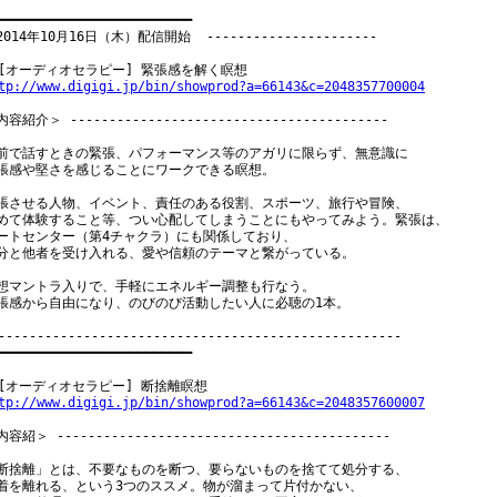
━━━━━━━━━━━━━━━━━━━━━━━━━

2014年10月16日（木）配信開始  ----------------------

tp://www.digigi.jp/bin/showprod?a=66143&c=2048357700004
容紹介＞ -----------------------------------------

前で話すときの緊張、パフォーマンス等のアガリに限らず、無意識に

張感や堅さを感じることにワークできる瞑想。

張させる人物、イベント、責任のある役割、スポーツ、旅行や冒険、

めて体験すること等、つい心配してしまうことにもやってみよう。緊張は、

ートセンター（第4チャクラ）にも関係しており、

分と他者を受け入れる、愛や信頼のテーマと繋がっている。

想マントラ入りで、手軽にエネルギー調整も行なう。

張感から自由になり、のびのび活動したい人に必聴の1本。

----------------------------------------------------

━━━━━━━━━━━━━━━━━━━━━━━━━

tp://www.digigi.jp/bin/showprod?a=66143&c=2048357600007
容紹＞ -------------------------------------------

断捨離」とは、不要なものを断つ、要らないものを捨てて処分する、

着を離れる、という3つのススメ。物が溜まって片付かない、
