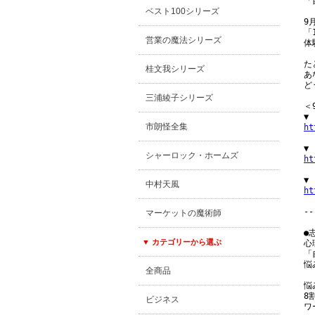
「
ベスト100シリーズ
9
「
営業の魔法シリーズ
体
た
桂文我シリーズ
あ
ど
三浦綾子シリーズ
＜
市朗怪全集
ht
シャーロック・ホームズ
ht
中村天風
ht
--
マーケットの魔術師
●
▼ カテゴリーから選ぶ
心
「
悩
全商品
悩
8
ビジネス
ワ