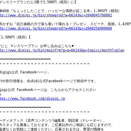
マンスリープランだと2冊で1,500円（税別）に】

tp://www.digigi.jp/bin/showprod?a=66143&c=2048045700002
tp://www.digigi.jp/bin/showprod?a=66143&c=2048256900000
【1,500円（税別）】

tp://www.digigi.jp/bin/mainfrm?p=a=66143&p=topics/monthlyplan
━━━━━━━━━━━━━━━━━━━━━━━━━

＝＝＝＝＝＝＝＝＝＝＝＝＝＝＝＝＝＝＝＝＝＝＝＝＝＝

digigi公式 Facebookページ」

刊や割引情報を、dididi公式Facebookページで発信中です。

igigi公式 Facebookページは、こちらからアクセスください

tps://www.facebook.com/digigi.jp
━━━━━━━━━━━━━━━━━━━━━━━━━

＝＝＝＝＝＝＝＝＝＝＝＝＝＝＝＝＝＝＝＝＝＝＝＝＝＝

ーディオブック (音声コンテンツ)編集者、朗読家（ナレーター）、

作スタッフを募集しております。ご応募以外のご相談にも応じますので、

遠慮なくお気軽にご連絡ください。応募される方は、希望の職種を
