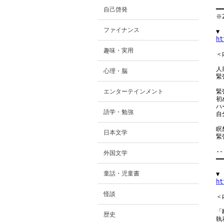
━━
自己啓発
※
ファイナンス
ht
趣味・実用
＜内
人
心理・脳
緊
エンターテインメント
緊
初
ハ
語学・勉強
自
瞑
日本文学
緊
--
外国文学
━━
童話・児童書
ht
怪談
＜内
「
歴史
執