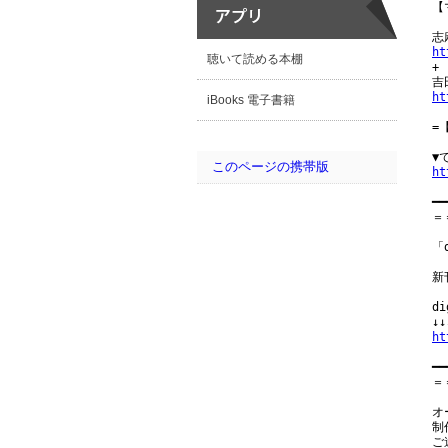
【
ht
聴いて読める本棚

+

ht
iBooks 電子書籍
=
このページの携帯版
ht
━━
＝
「
新
d
ht
━━
＝
オ
制
ご