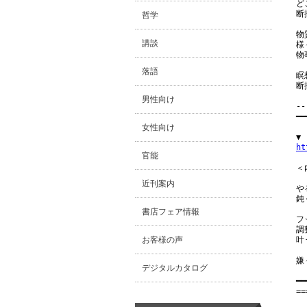
ど
断
哲学
物
講談
様
物
落語
瞑
断
男性向け
--
━━
女性向け
ht
官能
＜内
近刊案内
や
鈍
書店フェア情報
フ
調
お客様の声
叶
嫌
デジタルカタログ
━━
==