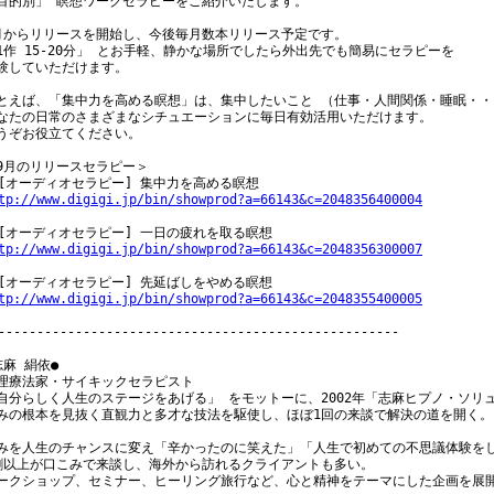
目的別」 瞑想ワークセラピーをご紹介いたします。

月からリリースを開始し、今後毎月数本リリース予定です。

1作 15-20分」 とお手軽、静かな場所でしたら外出先でも簡易にセラピーを

験していただけます。

とえば、「集中力を高める瞑想」は、集中したいこと （仕事・人間関係・睡眠・・
なたの日常のさまざまなシチュエーションに毎日有効活用いただけます。

うぞお役立てください。

9月のリリースセラピー＞

tp://www.digigi.jp/bin/showprod?a=66143&c=2048356400004
tp://www.digigi.jp/bin/showprod?a=66143&c=2048356300007
tp://www.digigi.jp/bin/showprod?a=66143&c=2048355400005
----------------------------------------------------

志麻 絹依●

理療法家・サイキックセラピスト

自分らしく人生のステージをあげる」 をモットーに、2002年「志麻ヒプノ・ソリュ
みの根本を見抜く直観力と多才な技法を駆使し、ほぼ1回の来談で解決の道を開く。

みを人生のチャンスに変え「辛かったのに笑えた」「人生で初めての不思議体験をし
割以上が口こみで来談し、海外から訪れるクライアントも多い。

ークショップ、セミナー、ヒーリング旅行など、心と精神をテーマにした企画を展開