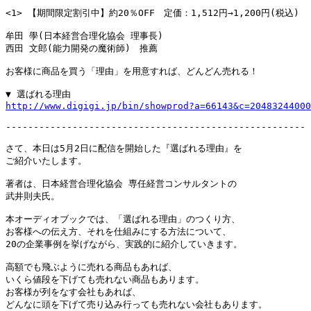
<1> 【期間限定割引中】約20％OFF　定価：1,512円→1,200円(税込)

牟田 學(日本経営合理化協会 理事長)

西田 文郎(能力開発の魔術師)　推薦

お客様に商品を買う「理由」を用意すれば、どんどん売れる！

http://www.digigi.jp/bin/showprod?a=66143&c=20483244000
------------------------------------------------------

さて、本日は5月2日に配信を開始した『選ばれる理由』を

ご紹介いたします。

著者は、日本経営合理化協会 専任経営コンサルタントの

武井則夫氏。

本オーディオブックでは、「選ばれる理由」のつくり方、

お客様への伝え方、それを仕組みにする方法について、

20の企業事例を挙げながら、実践的に紹介していきます。

高額でも飛ぶように売れる商品もあれば、

いくら値段を下げても売れない商品もあります。

お客様が列をなす会社もあれば、

どんなに頭を下げて売り込み行っても売れない会社もあります。
