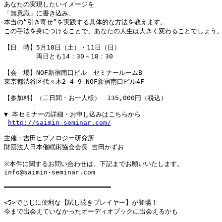
あなたの実現したいイメージを

「無意識」に書き込み、

本当の“引き寄せ”を実践する具体的な方法を教えます。

この手法を身につけることで、あなたの人生は大きく変わることでしょう。
【日　時】5月10日（土）・11日（日）

　　　　　両日とも14：30～18：30

【会　場】NOF新宿南口ビル　セミナールームB

東京都渋谷区代々木2-4-9 NOF新宿南口ビル4F

【参加料】（二日間・お一人様）　135,000円（税込）

▼ 本セミナーの詳細・お申し込みはこちらから

http://saimin-seminar.com/
主催：吉田ヒプノロジー研究所

財団法人日本催眠術協会会長 吉田かずお

※本件に関するお問い合わせは、下記までお願いいたします。

info@saimin-seminar.com

━━━━━━━━━━━━━━━━━━━━━━━━━━━

<5>でじじに便利な【試し聴きプレイヤー】が登場！

今まで出会えていなかったオーディオブックに出会えるかも
