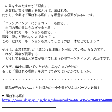
この差を生みだすのが「理由」。

「お客様が買う理由」を伝えれば、選ばれる、

だから、企業は「選ばれる理由」を用意する必要があるのです。

「バレンタインデーにチョコレートを贈る」、

「土用の丑の日にうなぎを食べる」、

「母の日にカーネーションを贈る」・・・

普段、花など贈らない人であっても、

この日だけカーネーションを買ってしまうのは一体なぜでしょう？

それは、企業(業界)が「選ばれる理由」を用意しているからなのです。

これが、著者が提唱する

「どうしても売上と利益が増えてしまう心理マーケティング」の正体です。
どうぞ、GW中に聞いていただき、みなさまの会社の

もっと「選ばれる理由」を見つけてみてはいかがでしょうか。

・・・・・・・・・・・・・・・・・・・・・・・・・・・・・・・

「商品が売れない……」とお悩みの中小企業ビジネスパーソン必聴！

http://www.digigi.jp/bin/showprod?a=66143&c=20483244000
━━━━━━━━━━━━━━━━━━━━━━━━━━━
