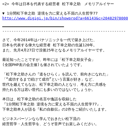
<2> 今年は日本を代表する経営者 松下幸之助　メモリアルイヤー

http://www.digigi.jp/bin/showprod?a=66143&c=20482978000
━━━━━━━━━━━━━━━━━━━━━━━━━━━

------------------------------------------------------

さて、今年2014年はパナソニックを一代で築き上げた、

日本を代表する偉大な経営者 松下幸之助の生誕120年。

また、先月4月27日で没後25年となるメモリアルイヤーです。

最近知ったことですが、昨年には「松下幸之助女子会」

(全国PHP友の会主催)も催されていたようです。

「松下幸之助さんの『道をひらく』を読んで、前向きになれた」

「“成功するまで続けて成功”という言葉が好き」など、

世代を越えてもなお、松下幸之助の人となり、考え方に共感を

持たれる方は若い世代にも多いのではないでしょうか。

本日は、松下幸之助の名言や逸話を収録した

『1分間松下幸之助 逆境を力に変える不屈の人生哲学77』、

下幸之助本人が語る『私の自叙伝』の2作をご紹介いたします。

ビジネスパーソンなら学んでおきたい松下流の

経営哲学・人生哲学を、どうぞ音声でお楽しみください。
