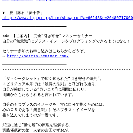
http://www.digigi.jp/bin/showprod?a=66143&c=20480717000
━━━━━━━━━━━━━━━━━━━━━━━━━━━

<4> 【ご案内】 完全“引き寄せ”マスターセミナー

自分の“無意識”にプラス・イメージをプログラミングできるようになる！

セミナー参加のお申し込みはこちらからどうぞ。

→ 
http://saimin-seminar.com/
━━━━━━━━━━━━━━━━━━━━━━━━━━━

------------------------------------------------------

『ザ・シークレット』で広く知られた“引き寄せの法則”。

スピリチュアル系では「波長の法則」と呼ばれる通り、

自分が確信している“良いこと”は周囲に伝わり、

周囲からもたらされると言われています。

自分のもつプラスのイメージを、常に自分で抱くためには、

心のＯＳである「無意識」にそのプラス・イメージを

書き込んでしまうのが一番です。

武道に通じ“勝ち癖”の原理を理解する、

実践催眠術の第一人者の吉田かずおが、
