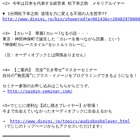
<2> 今年は日本を代表する経営者 松下幸之助　メモリアルイヤー

http://www.digigi.jp/bin/showprod?a=66143&c=20482978000
<3> 【カレー】 華麗(カレー)なる小説・・・

東京・神田神保町で誕生した「カレーを食べながら読書」という

"神保町カレースタイル"をレトルトカレーに。

（注：オーディオブックとは関係ありません）

<4> 【ご案内】 完全“引き寄せ”マスターセミナー

自分の“無意識”にプラス・イメージをプログラミングできるようになる！

セミナー参加のお申し込みはこちらからどうぞ。

→ 
http://saimin-seminar.com/
<5>でじじに便利な【試し聴きプレイヤー】が登場！

今まで出会えていなかったオーディオブックに出会えるかも

→  
http://www.digigi.jp/topics/audiobookplayer.html
（でじじのトップページからもアクセスいただけます）

━━━━━━━━━━━━━━━━━━━━━━━━━━━
