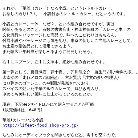
それが、「華麗（カレー）なる小説」というレトルトカレー。

お察しの通り(？)、「小説付きのレトルトカレー」だというのです。

小説とカレー、一体「なぜ？」という組み合わせですが、実は

関係があるとのこと。有数の古書店街・神田神保町の「カレーと本」の

文化流行をパッケージした商品で、味へのこだわりはもちろん、

付属小説やパッケージにも気を配り、東京の新しいご当地カレーとして、

お土産や贈答品として活用できるよう、

また幅広い年齢層が楽しめるように開発したそう。

右手にスプーン、左手に文庫本、絶妙な組み合わせです。

第一弾として、夏目漱石「夢十夜」、芥川龍之介「羅生門/鼻/蜘蛛の糸」、
太宰治の「走れメロス/魚服記」、宮沢賢治「注文の多い料理店/

セロ弾きのゴーシュ」の4種類が発売されており、

スパイスの効いた中辛のルウカレーで、鶏ひき肉入り、

冷めても美味しい風味に仕上がっているのだとか。

現在、下記Webサイトほかにて購入することが可能

(販売価格は、648円)

http://lifeet-food.shop-pro.jp/
ちなみにオーディオブックを聞きながらだと、両手が空くので、
