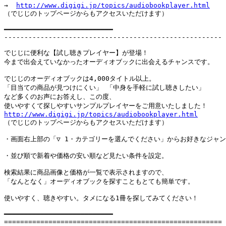
→  
http://www.digigi.jp/topics/audiobookplayer.html
（でじじのトップページからもアクセスいただけます）

━━━━━━━━━━━━━━━━━━━━━━━━━━━

------------------------------------------------------

でじじに便利な【試し聴きプレイヤー】が登場！

今まで出会えていなかったオーディオブックに出会えるチャンスです。

でじじのオーディオブックは4,000タイトル以上。

「目当ての商品が見つけにくい」 「中身を手軽に試し聴きしたい」

など多くのお声にお答えし、この度、

http://www.digigi.jp/topics/audiobookplayer.html

（でじじのトップページからもアクセスいただけます）

・画面右上部の「▽ 1・カテゴリーを選んでください」からお好きなジャンル
・並び順で新着や価格の安い順など見たい条件を設定。

検索結果に商品画像と価格が一覧で表示されますので、

「なんとなく」オーディオブックを探すこともとても簡単です。

使いやすく、聴きやすい。タメになる1冊を探してみてください！

━━━━━━━━━━━━━━━━━━━━━━━━━━━

======================================================
