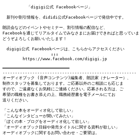
　　　　　　「digigi公式 Facebookページ」

　新刊や割引情報を、dididi公式Facebookページで発信中です。

朗読会などのイベントやセミナー、割引情報の配信など、

Facebookを通じてリアルタイムでみなさまにお届けできればと思っていま
どうぞよろしくお願いいたします！

　digigi公式 Facebookページは、こちらからアクセスください

　　　　　　　　　　　　↓↓↓

　　　　　https://www.facebook.com/digigi.jp

━━━━━━━━━━━━━━━━━━━━━━━━━━━

------------------------------------------------------

オーディオブック (音声コンテンツ)編集者、朗読家（ナレーター）、

制作スタッフを募集しております。ご応募以外のご相談にも応じま

すので、ご遠慮なくお気軽にご連絡ください。応募される方は、ご

希望の職種をお書き添えの上、職務経歴書を電子メールにてお

送りください。

「こんな本をオーディオ化して欲しい」

「こんなインタビューが聞いてみたい」

「ぼくの本・ブログをオーディオ化して欲しい」

「オーディオブック目録や発売タイトルに関する資料が欲しい」

オーディオブックに関するお問い合わせ・ご要望は。
