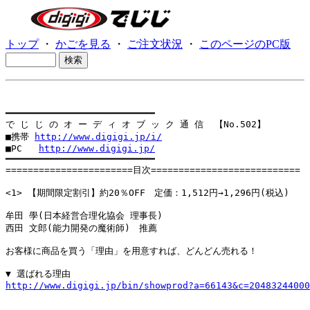
トップ
・
かごを見る
・
ご注文状況
・
このページのPC版
━━━━━━━━━━━━━━━━━━━━━━━━━━━

で じ じ の オ ー デ ィ オ ブ ッ ク 通 信  【No.502】

■携帯 
http://www.digigi.jp/i/
■PC   
http://www.digigi.jp/
━━━━━━━━━━━━━━━━━━━━━━━━━━━

=======================目次===========================

<1> 【期間限定割引】約20％OFF　定価：1,512円→1,296円(税込)

牟田 學(日本経営合理化協会 理事長)

西田 文郎(能力開発の魔術師)　推薦

お客様に商品を買う「理由」を用意すれば、どんどん売れる！

http://www.digigi.jp/bin/showprod?a=66143&c=20483244000