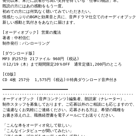
発売以来、未だに読者から高い支持を得ている「仕事の物語」本。　　

既読の方にはあの感動をもう一度。

初めての方には何気なく聴いてみていただきたい。

情感たっぷりのBGMと効果音と共に、音声ドラマ仕立てのオーディオブック
新しい感動と気付きをあなたに届けます。

[オーディオブック] 営業の魔法

著者：中村信仁

制作発行：パンローリング

[ダウンロード版]

MP3 約257分 21ファイル 960円 (税込)　

※12/19（木）まで期間限定20％OFF　通常定価1,200円のところ

[CD版]

CD 4枚 257分  1,575円 (税込)※特典ダウンロード音声付き

━━━━━━━━━━━━━━━━━━━━━━━━━━━

------------------------------------------------------

オーディオブック (音声コンテンツ)編集者、朗読家（ナレーター）、

制作スタッフを募集しております。ご応募以外のご相談にも応じますので、
ご遠慮なくお気軽にご連絡ください。応募される方は、希望の職種を

お書き添えの上、職務経歴書を電子メールにてお送りください。

「こんな本をオーディオ化して欲しい」

「こんなインタビューが聞いてみたい」
