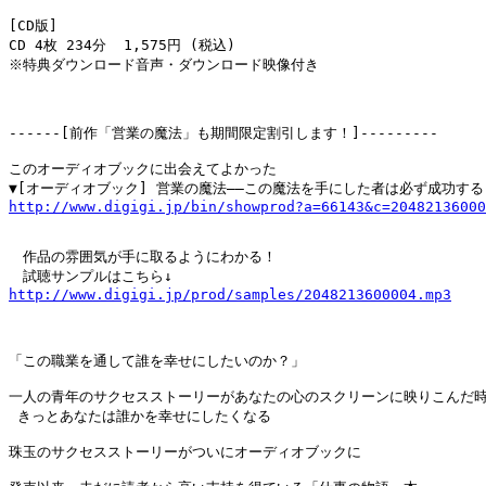
[CD版]

CD 4枚 234分  1,575円 (税込)

※特典ダウンロード音声・ダウンロード映像付き

------[前作「営業の魔法」も期間限定割引します！]---------

このオーディオブックに出会えてよかった

http://www.digigi.jp/bin/showprod?a=66143&c=20482136000
　作品の雰囲気が手に取るようにわかる！

http://www.digigi.jp/prod/samples/2048213600004.mp3
「この職業を通して誰を幸せにしたいのか？」

一人の青年のサクセスストーリーがあなたの心のスクリーンに映りこんだ時
 きっとあなたは誰かを幸せにしたくなる

珠玉のサクセスストーリーがついにオーディオブックに
