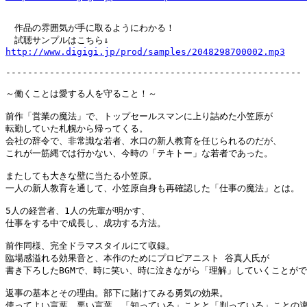
　作品の雰囲気が手に取るようにわかる！

http://www.digigi.jp/prod/samples/2048298700002.mp3
------------------------------------------------------

～働くことは愛する人を守ること！～

前作「営業の魔法」で、トップセールスマンに上り詰めた小笠原が

転勤していた札幌から帰ってくる。

会社の辞令で、非常識な若者、水口の新人教育を任じられるのだが、

これが一筋縄では行かない、今時の「テキトー」な若者であった。

またしても大きな壁に当たる小笠原。

一人の新人教育を通して、小笠原自身も再確認した「仕事の魔法」とは。

5人の経営者、1人の先輩が明かす、

仕事をする中で成長し、成功する方法。

前作同様、完全ドラマスタイルにて収録。

臨場感溢れる効果音と、本作のためにプロピアニスト 谷真人氏が

書き下ろしたBGMで、時に笑い、時に泣きながら「理解」していくことがで
返事の基本とその理由。部下に賭けてみる勇気の効果。

使ってよい言葉、悪い言葉。「知っている」ことと「判っている」ことの違