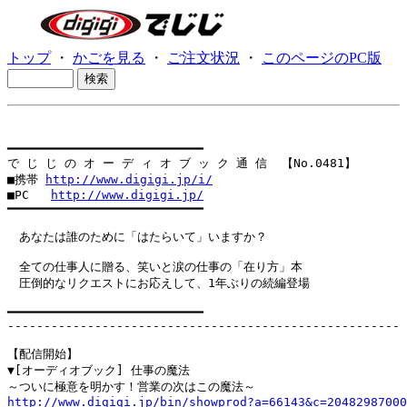
トップ
・
かごを見る
・
ご注文状況
・
このページのPC版
━━━━━━━━━━━━━━━━━━━━━━━━━━━

で じ じ の オ ー デ ィ オ ブ ッ ク 通 信  【No.0481】

■携帯 
http://www.digigi.jp/i/
■PC   
http://www.digigi.jp/
━━━━━━━━━━━━━━━━━━━━━━━━━━━

　あなたは誰のために「はたらいて」いますか？

　全ての仕事人に贈る、笑いと涙の仕事の「在り方」本

　圧倒的なリクエストにお応えして、1年ぶりの続編登場

━━━━━━━━━━━━━━━━━━━━━━━━━━━

------------------------------------------------------

【配信開始】

▼[オーディオブック] 仕事の魔法

http://www.digigi.jp/bin/showprod?a=66143&c=20482987000