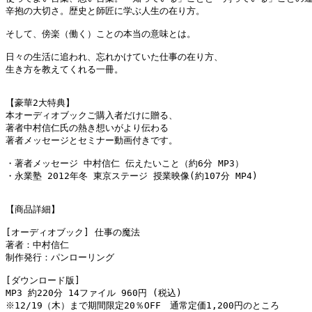
辛抱の大切さ。歴史と師匠に学ぶ人生の在り方。

そして、傍楽（働く）ことの本当の意味とは。

日々の生活に追われ、忘れかけていた仕事の在り方、

生き方を教えてくれる一冊。

【豪華2大特典】

本オーディオブックご購入者だけに贈る、

著者中村信仁氏の熱き想いがより伝わる

著者メッセージとセミナー動画付きです。

・著者メッセージ 中村信仁 伝えたいこと（約6分 MP3）

・永業塾 2012年冬 東京ステージ 授業映像(約107分 MP4)

【商品詳細】

[オーディオブック] 仕事の魔法

著者：中村信仁

制作発行：パンローリング

[ダウンロード版]

MP3 約220分 14ファイル 960円 (税込)　

※12/19（木）まで期間限定20％OFF　通常定価1,200円のところ
