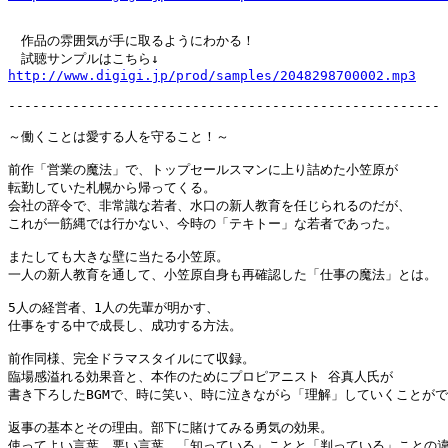
　作品の雰囲気が手に取るようにわかる！

http://www.digigi.jp/prod/samples/2048298700002.mp3
------------------------------------------------------

～働くことは愛する人を守ること！～

前作「営業の魔法」で、トップセールスマンに上り詰めた小笠原が

転勤していた札幌から帰ってくる。

会社の辞令で、非常識な若者、水口の新人教育を任じられるのだが、

これが一筋縄では行かない、今時の「テキトー」な若者であった。

またしても大きな壁に当たる小笠原。

一人の新人教育を通して、小笠原自身も再確認した「仕事の魔法」とは。

5人の経営者、1人の先輩が明かす、

仕事をする中で成長し、成功する方法。

前作同様、完全ドラマスタイルにて収録。

臨場感溢れる効果音と、本作のためにプロピアニスト 谷真人氏が

書き下ろしたBGMで、時に笑い、時に泣きながら「理解」していくことがで
返事の基本とその理由。部下に賭けてみる勇気の効果。

使ってよい言葉、悪い言葉。「知っている」ことと「判っている」ことの違