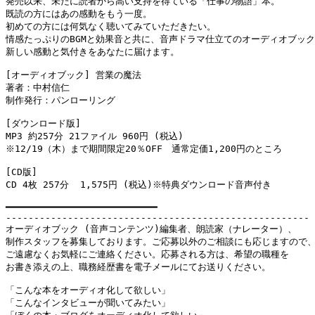
発売以来、未だに読者から高い支持を得ている「仕事の物語」本。　　

既読の方にはあの感動をもう一度。

初めての方には何気なく聴いてみていただきたい。

情感たっぷりのBGMと効果音と共に、音声ドラマ仕立てのオーディオブック
新しい感動と気付きをあなたに届けます。

[オーディオブック] 営業の魔法

著者：中村信仁

制作発行：パンローリング

[ダウンロード版]

MP3 約257分 21ファイル 960円 (税込)　

※12/19（木）まで期間限定20％OFF　通常定価1,200円のところ

[CD版]

CD 4枚 257分  1,575円 (税込)※特典ダウンロード音声付き

━━━━━━━━━━━━━━━━━━━━━━━━━━━

------------------------------------------------------

オーディオブック (音声コンテンツ)編集者、朗読家（ナレーター）、

制作スタッフを募集しております。ご応募以外のご相談にも応じますので、
ご遠慮なくお気軽にご連絡ください。応募される方は、希望の職種を

お書き添えの上、職務経歴書を電子メールにてお送りください。

「こんな本をオーディオ化して欲しい」

「こんなインタビューが聞いてみたい」
