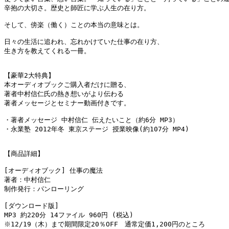
辛抱の大切さ。歴史と師匠に学ぶ人生の在り方。

そして、傍楽（働く）ことの本当の意味とは。

日々の生活に追われ、忘れかけていた仕事の在り方、

生き方を教えてくれる一冊。

【豪華2大特典】

本オーディオブックご購入者だけに贈る、

著者中村信仁氏の熱き想いがより伝わる

著者メッセージとセミナー動画付きです。

・著者メッセージ 中村信仁 伝えたいこと（約6分 MP3）

・永業塾 2012年冬 東京ステージ 授業映像(約107分 MP4)

【商品詳細】

[オーディオブック] 仕事の魔法

著者：中村信仁

制作発行：パンローリング

[ダウンロード版]

MP3 約220分 14ファイル 960円 (税込)　

※12/19（木）まで期間限定20％OFF　通常定価1,200円のところ
