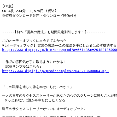
[CD版]

CD 4枚 234分  1,575円 (税込)

※特典ダウンロード音声・ダウンロード映像付き

------[前作「営業の魔法」も期間限定割引します！]---------

このオーディオブックに出会えてよかった

http://www.digigi.jp/bin/showprod?a=66143&c=20482136000
　作品の雰囲気が手に取るようにわかる！

http://www.digigi.jp/prod/samples/2048213600004.mp3
「この職業を通して誰を幸せにしたいのか？」

一人の青年のサクセスストーリーがあなたの心のスクリーンに映りこんだ時
 きっとあなたは誰かを幸せにしたくなる

珠玉のサクセスストーリーがついにオーディオブックに
