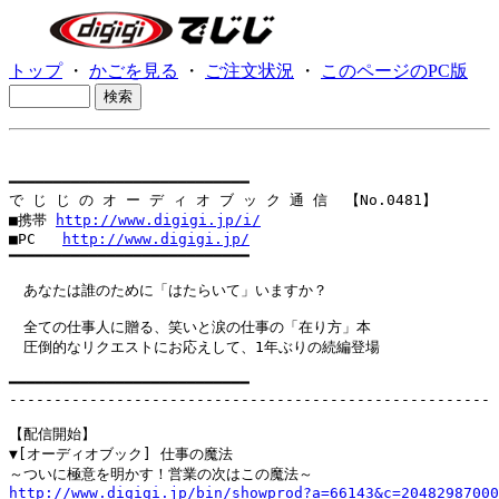
トップ
・
かごを見る
・
ご注文状況
・
このページのPC版
━━━━━━━━━━━━━━━━━━━━━━━━━━━

で じ じ の オ ー デ ィ オ ブ ッ ク 通 信  【No.0481】

■携帯 
http://www.digigi.jp/i/
■PC   
http://www.digigi.jp/
━━━━━━━━━━━━━━━━━━━━━━━━━━━

　あなたは誰のために「はたらいて」いますか？

　全ての仕事人に贈る、笑いと涙の仕事の「在り方」本

　圧倒的なリクエストにお応えして、1年ぶりの続編登場

━━━━━━━━━━━━━━━━━━━━━━━━━━━

------------------------------------------------------

【配信開始】

▼[オーディオブック] 仕事の魔法

http://www.digigi.jp/bin/showprod?a=66143&c=20482987000