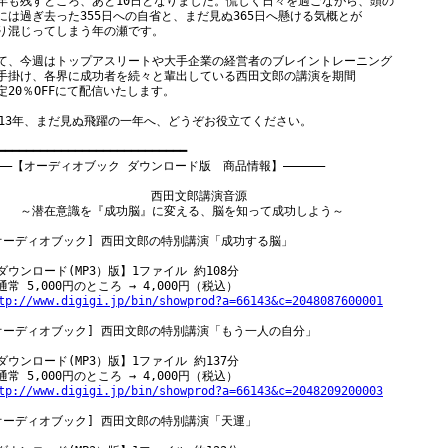
年も残すところ、あと10日となりました。慌しく日々を過ごながら、頭の

には過ぎ去った355日への自省と、まだ見ぬ365日へ懸ける気概とが

り混じってしまう年の瀬です。

て、今週はトップアスリートや大手企業の経営者のブレイントレーニング

手掛け、各界に成功者を続々と輩出している西田文郎の講演を期間

定20％OFFにて配信いたします。

013年、まだ見ぬ飛躍の一年へ、どうぞお役立てください。

━━━━━━━━━━━━━━━━━━━━━━━━━━━

―――【オーディオブック ダウンロード版　商品情報】――――――

    　　　　　　　　　　　西田文郎講演音源

　　～潜在意識を『成功脳』に変える、脳を知って成功しよう～

オーディオブック] 西田文郎の特別講演「成功する脳」

ダウンロード(MP3）版】1ファイル 約108分

tp://www.digigi.jp/bin/showprod?a=66143&c=2048087600001
オーディオブック] 西田文郎の特別講演「もう一人の自分」

ダウンロード(MP3）版】1ファイル 約137分

tp://www.digigi.jp/bin/showprod?a=66143&c=2048209200003
オーディオブック] 西田文郎の特別講演「天運」
