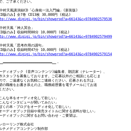
で、ご了承ください。

 中村天風講演録CD「心身統一法入門編」(新装版)

tp://www.digigi.jp/bin/showprod?a=66143&c=9784902579536
 中村天風「神人冥合」

tp://www.digigi.jp/bin/showprod?a=66143&c=9784902579499
 中村天風「思考作用の誦句」

tp://www.digigi.jp/bin/showprod?a=66143&c=9784902579154
…━━━━━━━━━━━━━━━━━━━━━━━━……・

ーディオブック (音声コンテンツ)編集者、朗読家（ナレーター）、

作スタッフを募集しております。ご応募以外のご相談にも応じま

ので、ご遠慮なくお気軽にご連絡ください。応募される方は、

望の職種をお書き添えの上、職務経歴書を電子メールにてお送

ください。

こんな本をオーディオ化して欲しい」

こんなインタビューが聞いてみたい」

ぼくの本・ブログをオーディオ化して欲しい」

オーディオブック目録や発売タイトルに関する資料が欲しい」

ーディオブックに関するお問い合わせ・ご要望は。

ンローリング株式会社
