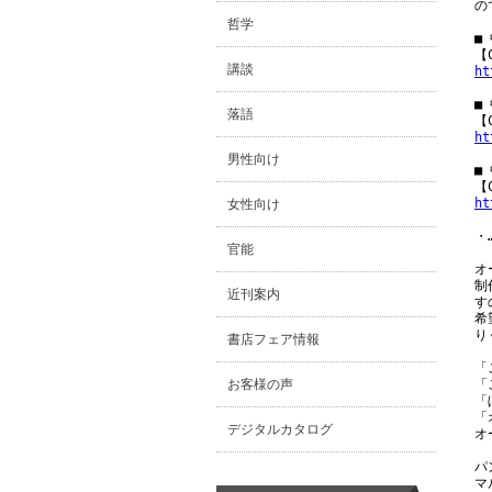
の
哲学
■
講談
ht
■
落語
ht
男性向け
■
ht
女性向け
・…
官能
オ
制
近刊案内
す
希
り
書店フェア情報
「
お客様の声
「
「
「
デジタルカタログ
オ
パ