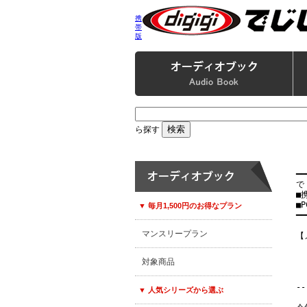
携
帯
版
ら探す
━━
で
■
■P
▼ 毎月1,500円のお得なプラン
━━
マンスリープラン
【
　
対象商品
　
--
▼ 人気シリーズから選ぶ