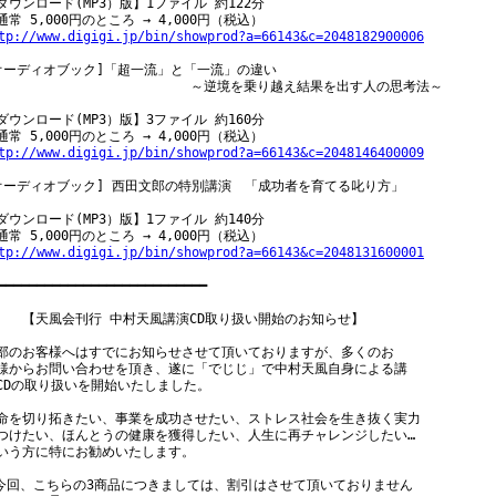
ダウンロード(MP3）版】1ファイル 約122分

tp://www.digigi.jp/bin/showprod?a=66143&c=2048182900006
オーディオブック]「超一流」と「一流」の違い

                   　　　　～逆境を乗り越え結果を出す人の思考法～

ダウンロード(MP3）版】3ファイル 約160分

tp://www.digigi.jp/bin/showprod?a=66143&c=2048146400009
オーディオブック] 西田文郎の特別講演　「成功者を育てる叱り方」

ダウンロード(MP3）版】1ファイル 約140分

tp://www.digigi.jp/bin/showprod?a=66143&c=2048131600001
━━━━━━━━━━━━━━━━━━━━━━━━━━━

　　【天風会刊行 中村天風講演CD取り扱い開始のお知らせ】

部のお客様へはすでにお知らせさせて頂いておりますが、多くのお

様からお問い合わせを頂き、遂に「でじじ」で中村天風自身による講

CDの取り扱いを開始いたしました。

命を切り拓きたい、事業を成功させたい、ストレス社会を生き抜く実力

つけたい、ほんとうの健康を獲得したい、人生に再チャレンジしたい…

いう方に特にお勧めいたします。

今回、こちらの3商品につきましては、割引はさせて頂いておりません
