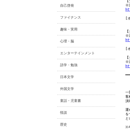
【
自己啓発
ht
ファイナンス
[
 
趣味・実用
【
ht
心理・脳
[
エンターテインメント
【
語学・勉強
ht
━━
日本文学
　
外国文学
一
客
童話・児童書
演
運
怪談
を
と
歴史
※