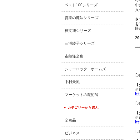
今
ベスト100シリーズ
中
入
営業の魔法シリーズ
さ
を
限
桂文我シリーズ
2
三浦綾子シリーズ
━━
―
市朗怪全集
 
　
シャーロック・ホームズ
[
中村天風
【
ht
マーケットの魔術師
[
▼ カテゴリーから選ぶ
【
全商品
ht
[
ビジネス