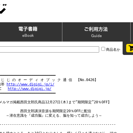
商品名か
━━━━━━━━━━━━━━━━━━━━━━━━━━━

 じ じ の オ ー デ ィ オ ブ ッ ク 通 信  【No.0426】

携帯 
http://www.digigi.jp/i/
C   
http://www.digigi.jp/
━━━━━━━━━━━━━━━━━━━━━━━━━━━

メルマガ掲載西田文郎氏商品12月27日(木)まで“期間限定”20％OFF】

　　　　　　西田文郎講演音源を期間限定20％OFFに配信

　　～潜在意識を『成功脳』に変える、脳を知って成功しよう～

--------------------------------------------------------
