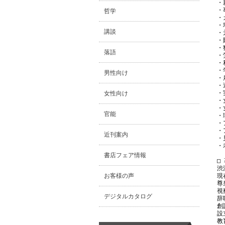
・
・
哲学
・
・
講談
・
・
・
落語
・
・
・
男性向け
・
・
・
女性向け
・
・
官能
・
・
・
近刊案内
・
・
書店フェア情報
□
渋
お客様の声
現
尊
視
デジタルカタログ
辞
創
設
教