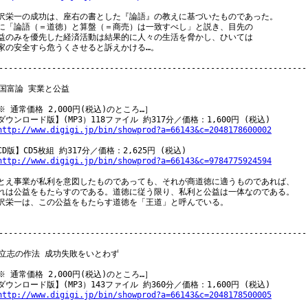
沢栄一の成功は、座右の書とした『論語』の教えに基づいたものであった。

に「論語（＝道徳）と算盤（＝商売）は一致すべし」と説き、目先の

益のみを優先した経済活動は結果的に人々の生活を脅かし、ひいては

家の安全すら危うくさせると訴えかける…。

-----------------------------------------------------------------
 国富論 実業と公益

※ 通常価格 2,000円(税込)のところ…］

ダウンロード版】(MP3）118ファイル 約317分／価格：1,600円 (税込)

http://www.digigi.jp/bin/showprod?a=66143&c=2048178600002
CD版】CD5枚組 約317分／価格：2,625円 (税込)

http://www.digigi.jp/bin/showprod?a=66143&c=9784775924594
とえ事業が私利を意図したものであっても、それが商道徳に適うものであれば、

れは公益をもたらすのである。道徳に従う限り、私利と公益は一体なのである。

沢栄一は、この公益をもたらす道徳を「王道」と呼んでいる。

-----------------------------------------------------------------
 立志の作法 成功失敗をいとわず

※ 通常価格 2,000円(税込)のところ…］

ダウンロード版】(MP3）143ファイル 約360分／価格：1,600円 (税込)

http://www.digigi.jp/bin/showprod?a=66143&c=2048178500005