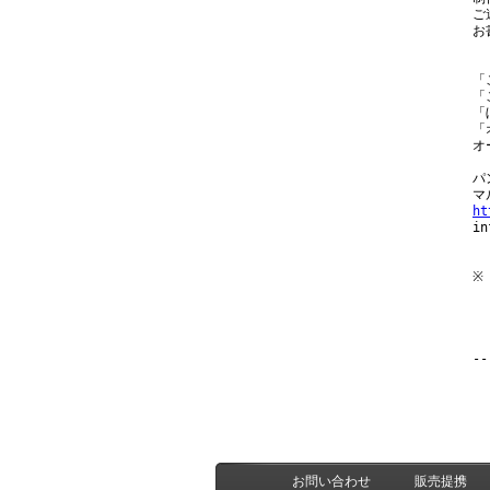
ご
お
「
「
「
「
オ
パ
ht

i
※
　
--
お問い合わせ
販売提携