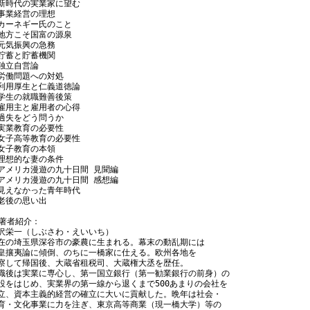
新時代の実業家に望む

事業経営の理想

カーネギー氏のこと

地方こそ国富の源泉

元気振興の急務

貯蓄と貯蓄機関

独立自営論

労働問題への対処

利用厚生と仁義道徳論

学生の就職難善後策

雇用主と雇用者の心得

過失をどう問うか

実業教育の必要性

女子高等教育の必要性

女子教育の本領

理想的な妻の条件

アメリカ漫遊の九十日間 見聞編

アメリカ漫遊の九十日間 感想編

見えなかった青年時代

老後の思い出

 著者紹介：

沢栄一（しぶさわ・えいいち）

在の埼玉県深谷市の豪農に生まれる。幕末の動乱期には

皇攘夷論に傾倒、のちに一橋家に仕える。欧州各地を

察して帰国後、大蔵省租税司、大蔵権大丞を歴任。

職後は実業に専心し、第一国立銀行（第一勧業銀行の前身）の

設をはじめ、実業界の第一線から退くまで500あまりの会社を

立、資本主義的経営の確立に大いに貢献した。晩年は社会・

育・文化事業に力を注ぎ、東京高等商業（現一橋大学）等の
