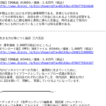
CD版】CD6枚組 約360分／価格：2,625円 (税込)

http://www.digigi.jp/bin/showprod?a=66143&c=9784775924648
年期は人生における大切な修養期間である。若者たちが自分を

いてその本領を知り、自信を持って社会に出られるよう渋沢は切望する。

沢が若者たちに贈る期待と勇気に満ちた言葉は、時代を超えて現代の

者たちにも向けられていることを我々は知る必要がある。

-----------------------------------------------------------------
 生きる力が身につく論語 三六五話

※ 通常価格 2,000円(税込)のところ…］

ダウンロード版】(MP3）368ファイル 約544分／価格：1,600円 (税込)

http://www.digigi.jp/bin/showprod?a=66143&c=2048131900002
CD版】CD8枚組 約544分／価格：2,415円 (税込)

http://www.digigi.jp/bin/showprod?a=66143&c=9784775924167
代のビジネスリーダーが力強く、倫理的に生きていくために、

語の実践をライフワークとしているハイブロー武蔵が珠玉の

65話を厳選。1話1話それぞれに読み下し文、現代語訳、解説を付け

日に1話を聴いて、理解し、実践していけるようになっています。

…━━━━━━━━━━━━━━━━━━━━━━━━━━━━━……・

ーディオブック (音声コンテンツ)編集者、朗読家（ナレーター）、

作スタッフを募集しております。ご応募以外のご相談にも応じますので、
