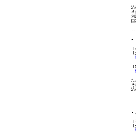
渋
常
利
国
--
★
［
【
【
た
そ
渋
--
★
［
【