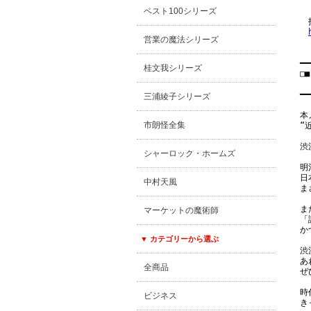
　
ベスト100シリーズ
　
営業の魔法シリーズ
━━
桂文我シリーズ
□
　
━━
三浦綾子シリーズ
本
市朗怪全集
“
渋
シャーロック・ホームズ
明
日
中村天風
ま
ま
マーケットの魔術師
「
か
▼ カテゴリーから選ぶ
渋
あ
全商品
ぜ
時
ビジネス
き