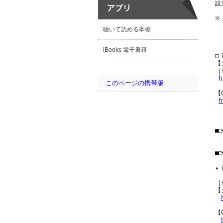
設
※
　
聴いて読める本棚
　
iBooks 電子書籍
□
【
［
h
このページの携帯版
【
h
■□
　
　
■□
★
［
【
【