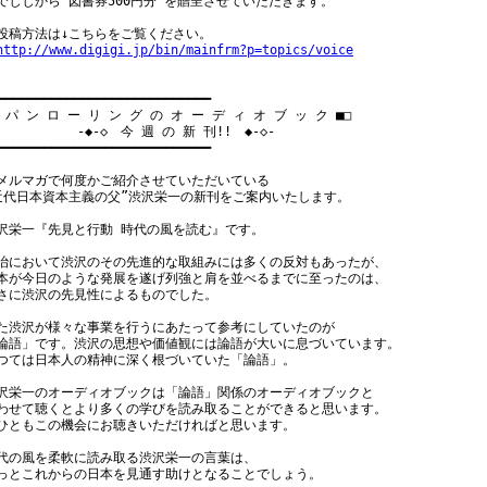
でじじから“図書券500円分”を贈呈させていただきます。

投稿方法は↓こちらをご覧ください。

http://www.digigi.jp/bin/mainfrm?p=topics/voice
━━━━━━━━━━━━━━━━━━━━━━━━━━━━

■ パ ン ロ ー リ ン グ の オ ー デ ィ オ ブ ッ ク ■□

       　  -◆-◇　今 週 の 新 刊!!　◆-◇-

━━━━━━━━━━━━━━━━━━━━━━━━━━━━

メルマガで何度かご紹介させていただいている

近代日本資本主義の父”渋沢栄一の新刊をご案内いたします。

沢栄一『先見と行動 時代の風を読む』です。

治において渋沢のその先進的な取組みには多くの反対もあったが、

本が今日のような発展を遂げ列強と肩を並べるまでに至ったのは、

さに渋沢の先見性によるものでした。

た渋沢が様々な事業を行うにあたって参考にしていたのが

論語」です。渋沢の思想や価値観には論語が大いに息づいています。

つては日本人の精神に深く根づいていた「論語」。

沢栄一のオーディオブックは「論語」関係のオーディオブックと

わせて聴くとより多くの学びを読み取ることができると思います。

ひともこの機会にお聴きいただければと思います。

代の風を柔軟に読み取る渋沢栄一の言葉は、

っとこれからの日本を見通す助けとなることでしょう。
