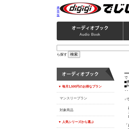
携
帯
版
ら探す
━━
で
■
■P
▼ 毎月1,500円のお得なプラン
--
マンスリープラン
☆
　
対象商品
　
　
▼ 人気シリーズから選ぶ
「