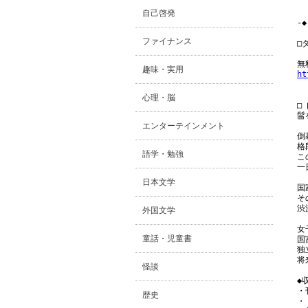
自己啓発
-◆
ファイナンス
□
趣味・実用
ht
心理・脳
□
髷
エンターテインメント
倒
格
語学・勉強
こ
一
日本文学
国
そ
渋
外国文学
女
童話・児童書
国
独
将
怪談
◆
・
歴史
・