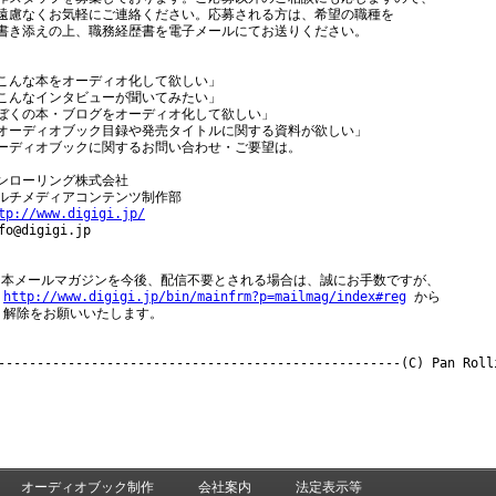
遠慮なくお気軽にご連絡ください。応募される方は、希望の職種を

書き添えの上、職務経歴書を電子メールにてお送りください。

こんな本をオーディオ化して欲しい」

こんなインタビューが聞いてみたい」

ぼくの本・ブログをオーディオ化して欲しい」

オーディオブック目録や発売タイトルに関する資料が欲しい」

ーディオブックに関するお問い合わせ・ご要望は。

ンローリング株式会社

tp://www.digigi.jp/
nfo@digigi.jp

 本メールマガジンを今後、配信不要とされる場合は、誠にお手数ですが、

http://www.digigi.jp/bin/mainfrm?p=mailmag/index#reg
 から

 解除をお願いいたします。

----------------------------------------------------(C) Pan Rolli
オーディオブック制作
会社案内
法定表示等