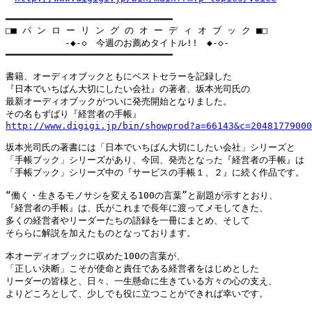
━━━━━━━━━━━━━━━━━━━━━━━━━━━━━━

□■ パ ン ロ ー リ ン グ の オ ー デ ィ オ ブ ッ ク ■□

　         -◆-◇　今週のお薦めタイトル!!　◆-◇-

━━━━━━━━━━━━━━━━━━━━━━━━━━━━━━

書籍、オーディオブックともにベストセラーを記録した

『日本でいちばん大切にしたい会社』の著者、坂本光司氏の

最新オーディオブックがついに発売開始となりました。

http://www.digigi.jp/bin/showprod?a=66143&c=20481779000
坂本光司氏の著書には「日本でいちばん大切にしたい会社」シリーズと

「手帳ブック」シリーズがあり、今回、発売となった『経営者の手帳』は

「手帳ブック」シリーズ中の『サービスの手帳１、２』に続く作品です。

“働く・生きるモノサシを変える100の言葉”と副題が示すとおり、

『経営者の手帳』は、氏がこれまで長年に渡ってメモしてきた、

多くの経営者やリーダーたちの語録を一冊にまとめ、そして

そららに解説を加えたものとなっております。

本オーディオブックに収めた100の言葉が、

「正しい決断」こそが使命と責任である経営者をはじめとした

リーダーの皆様と、日々、一生懸命に生きている方々の心の支え、

よりどころとして、少しでも役に立つことができれば幸いです。
