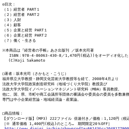
◎目次：

（１）経営者 PART１

（２）経営者 PART２

（３）人財

（４）顧客

（５）企業と経営 PART１

（６）企業と経営 PART２

（７）働く・生きる

※本商品は『経営者の手帳』あさ出版刊 ／坂本光司著

   ISBN：978-4-86063-430-8／1,470円(税込))をオーディオ化し
　 (C)Koji Sakamoto

□著者：坂本光司（さかもと・こうじ）

福井県立大学教授・静岡文化芸術大学教授等を経て、2008年4月より

法政大学大学院政策創造研究科（地域づくり大学院）教授及び

法政大学大学院イノベーションマネジメント研究科（MBA）客員教授。

他に、国、県、市町や商工会議所等団体の審議会や委員会の委員を多数兼務
専門は中小企業経営論・地域経済論・産業論。

□商品情報：

【ダウンロード版】(MP3) 222ファイル 倍速付き／価格：1,120円（税込
［※ 通常価格 1,400円(税込)のところ…　期間限定20％OFF］

http://www.digigi.jp/bin/showprod?a=66143&c=2048177900