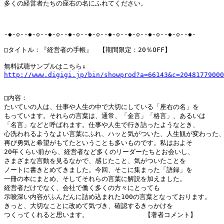
多くの経営者たちの座右の名にふれてください。

-◆-◇--◆-◇--◆-◇--◆-◇--◆-◇--◆-◇--◆-◇--◆-◇--◆-◇--◆-

□タイトル：『経営者の手帳』　【期間限定：20％OFF】

http://www.digigi.jp/bin/showprod?a=66143&c=20481779000
□内容：

たいていの人は、仕事や人生の中で大切にしている「座右の名」を

もっています。それらの言葉は、通常、「金言」「格言」、あるいは

「名言」などと呼ばれます。仕事や人生で行き詰ったようなとき、

心洗われるようなよい言葉にふれ、ハッと気がついた、人生観が変わった、
再び勇気と希望がもてたということも多いものです。私はおよそ

20年くらい前から、経営者など多くのリーダーたちとお会いし、

さまざまな言動を見るなかで、感じたこと、気がついたことを

ノートに書きとめてきました。今回、そこに集まった「語録」を

一冊の本にまとめ、そしてそれらの言葉に解説を加えました。

経営者だけでなく、会社で働く多くの方々にとっても

示唆深い内容がふんだんに詰め込まれた100の言葉となっております。

きっと、大切なことに改めて気づき、確認するきっかけを

つくってくれると思います。 　　　　　　　　【著者コメント】
