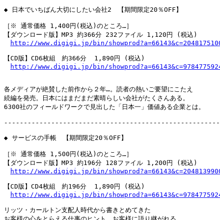
◆ 日本でいちばん大切にしたい会社2　【期間限定20％OFF】

［※ 通常価格 1,400円(税込)のところ…］

【ダウンロード版】MP3 約366分 232ファイル 1,120円 (税込)

http://www.digigi.jp/bin/showprod?a=66143&c=204817510
【CD版】CD6枚組　約366分  1,890円 (税込)

http://www.digigi.jp/bin/showprod?a=66143&c=978477592
各メディアが絶賛した前作から２年…。読者の熱いご要望にこたえ

続編を発売。日本にはまだまだ素晴らしい会社がたくさんある。

6300社のフィールドワークで見出した「日本一」価値ある企業とは。

-------------------------------------------------------
◆ サービスの手帳　【期間限定20％OFF】

［※ 通常価格 1,500円(税込)のところ…］

【ダウンロード版】MP3 約196分 128ファイル 1,200円 (税込)

http://www.digigi.jp/bin/showprod?a=66143&c=204813990
【CD版】CD4枚組　約196分  1,890円 (税込)

http://www.digigi.jp/bin/showprod?a=66143&c=978477592
リッツ・カールトン支配人時代から書きとめてきた

お客様の心をとらえる仕事のヒント。お客様に語り継がれる
