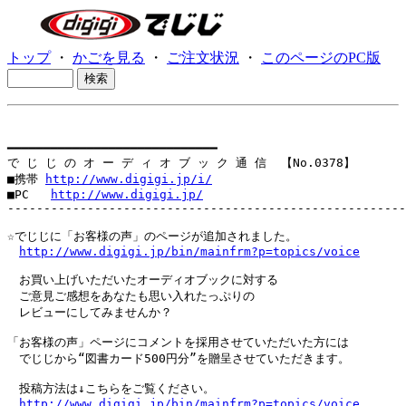
トップ
・
かごを見る
・
ご注文状況
・
このページのPC版
━━━━━━━━━━━━━━━━━━━━━━━━━━━━━

で じ じ の オ ー デ ィ オ ブ ッ ク 通 信  【No.0378】

■携帯 
http://www.digigi.jp/i/
■PC   
http://www.digigi.jp/
-------------------------------------------------------
☆でじじに「お客様の声」のページが追加されました。

http://www.digigi.jp/bin/mainfrm?p=topics/voice
　お買い上げいただいたオーディオブックに対する

　ご意見ご感想をあなたも思い入れたっぷりの

　レビューにしてみませんか？

「お客様の声」ページにコメントを採用させていただいた方には

　でじじから“図書カード500円分”を贈呈させていただきます。

　投稿方法は↓こちらをご覧ください。

http://www.digigi.jp/bin/mainfrm?p=topics/voice