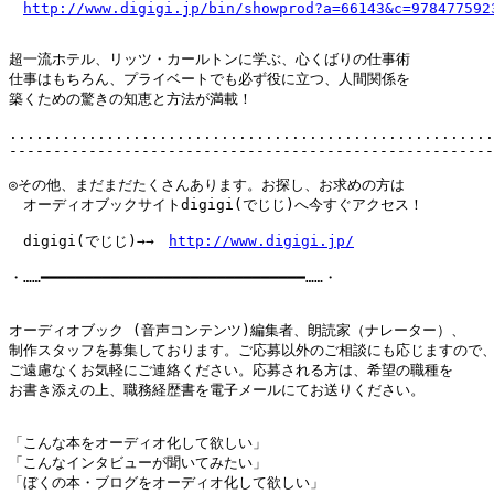
http://www.digigi.jp/bin/showprod?a=66143&c=978477592
超一流ホテル、リッツ・カールトンに学ぶ、心くばりの仕事術

仕事はもちろん、プライベートでも必ず役に立つ、人間関係を

築くための驚きの知恵と方法が満載！

.......................................................
-------------------------------------------------------
◎その他、まだまだたくさんあります。お探し、お求めの方は

　オーディオブックサイトdigigi(でじじ)へ今すぐアクセス！

　digigi(でじじ)→→　
http://www.digigi.jp/
・……━━━━━━━━━━━━━━━━━━━━━━━━━━━━━━……・

オーディオブック (音声コンテンツ)編集者、朗読家（ナレーター）、

制作スタッフを募集しております。ご応募以外のご相談にも応じますので、
ご遠慮なくお気軽にご連絡ください。応募される方は、希望の職種を

お書き添えの上、職務経歴書を電子メールにてお送りください。

「こんな本をオーディオ化して欲しい」

「こんなインタビューが聞いてみたい」

「ぼくの本・ブログをオーディオ化して欲しい」
