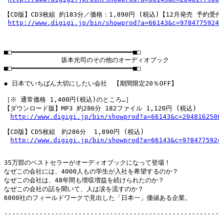
【CD版】CD3枚組 約183分／価格：1,890円 (税込)【12月発売 予約受付
http://www.digigi.jp/bin/showprod?a=66143&c=9784775924
■□━━━━━━━━━━━━━━━━━━━━━━━━━━━━━━━■□

　　　　　　　　　坂本光司のその他のオーディオブック

■□━━━━━━━━━━━━━━━━━━━━━━━━━━━━━━━■□

◆ 日本でいちばん大切にしたい会社　【期間限定20％OFF】

［※ 通常価格 1,400円(税込)のところ…］

【ダウンロード版】MP3 約286分 182ファイル 1,120円 (税込)

http://www.digigi.jp/bin/showprod?a=66143&c=204816250
【CD版】CD5枚組　約286分  1,890円 (税込)

http://www.digigi.jp/bin/showprod?a=66143&c=978477592
35万部のベストセラーがオーディオブックになって登場！

なぜこの会社には、4000人もの学生が入社を希望するのか？

なぜこの会社は、48年間も増収増益を続けられたのか？

なぜこの会社の話を聞いて、人は涙を流すのか？

6000社のフィールドワークで見出した「日本一」価値ある企業。

-------------------------------------------------------