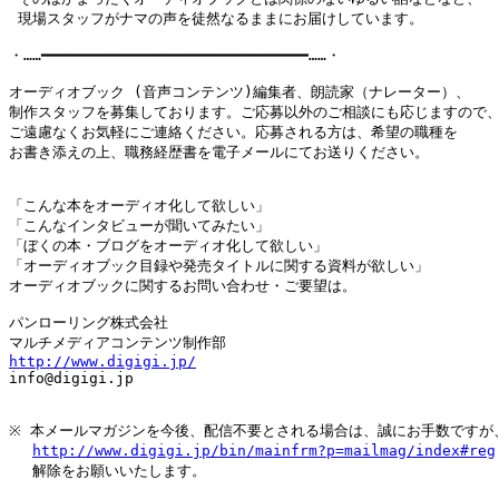
 現場スタッフがナマの声を徒然なるままにお届けしています。

・……━━━━━━━━━━━━━━━━━━━━━━━━━━━━━━……・

オーディオブック (音声コンテンツ)編集者、朗読家（ナレーター）、

制作スタッフを募集しております。ご応募以外のご相談にも応じますので、
ご遠慮なくお気軽にご連絡ください。応募される方は、希望の職種を

お書き添えの上、職務経歴書を電子メールにてお送りください。

「こんな本をオーディオ化して欲しい」

「こんなインタビューが聞いてみたい」

「ぼくの本・ブログをオーディオ化して欲しい」

「オーディオブック目録や発売タイトルに関する資料が欲しい」

オーディオブックに関するお問い合わせ・ご要望は。

パンローリング株式会社

http://www.digigi.jp/

info@digigi.jp

※ 本メールマガジンを今後、配信不要とされる場合は、誠にお手数ですが、
http://www.digigi.jp/bin/mainfrm?p=mailmag/index#reg
　 解除をお願いいたします。
