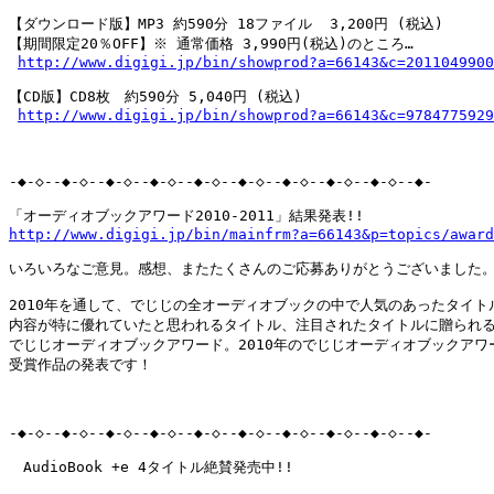
【ダウンロード版】MP3 約590分 18ファイル  3,200円 (税込)

【期間限定20％OFF】※ 通常価格 3,990円(税込)のところ…

http://www.digigi.jp/bin/showprod?a=66143&c=2011049900
【CD版】CD8枚　約590分 5,040円 (税込)

http://www.digigi.jp/bin/showprod?a=66143&c=9784775929
-◆-◇--◆-◇--◆-◇--◆-◇--◆-◇--◆-◇--◆-◇--◆-◇--◆-◇--◆-

http://www.digigi.jp/bin/mainfrm?a=66143&p=topics/award
いろいろなご意見。感想、またたくさんのご応募ありがとうございました。
2010年を通して、でじじの全オーディオブックの中で人気のあったタイトル
内容が特に優れていたと思われるタイトル、注目されたタイトルに贈られる
でじじオーディオブックアワード。2010年のでじじオーディオブックアワー
受賞作品の発表です！

-◆-◇--◆-◇--◆-◇--◆-◇--◆-◇--◆-◇--◆-◇--◆-◇--◆-◇--◆-

　AudioBook +e 4タイトル絶賛発売中!!
