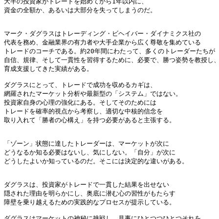
大半の投資家がトレードを始めてから1年以内に、

資金の全額か、あるいは大部分を失ってしまうのだ。

マーク・ダグラスはトレーディング・ビヘイバー・ダイナミクス社の

代表を務め、金融業界の有力者や大手企業から広く尊敬を集めている

トレードのコーチである。約20年間にわたって、多くのトレーダーたちが

自信、規律、そして一貫性を習得するために、必要で、勝つ姿勢を教授し、
育成支援してきた実績がある。

ダグラスにとって、トレードで成功を収めるカギは、

網羅されたマーケット分析や最新型の「システム」ではない。

投資家自身の心理の強化にある。そしてそのためには

トレードを確率的視点から考察し、適切な中核的信念を

取り入れて「勝者の心構え」を持つ必要があると主張する。

「ゾーン」状態に達したトレーダーは、マーケットが次に

どうなるか知る必要はないし、気にしない。「自分」が次に

どうしたよいか知っているのだ。そこには決定的な違いがある。

ダグラスは、投資家がトレードで一貫した結果を出せない

隠された理由を明らかにし、奥底に潜む心の習性がもたらす

障壁を乗り越えるための実践的なプロセスが提示している。

ダグラスはマーケットの神秘に挑戦し、見事にひとつつひとつそれを
