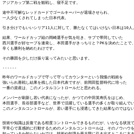
アジアカップ第二戦を観戦し、寝不足です。

途中不可解なレッドカードでゴールキーパーが退場させられ、

一人少なくされてしまった日本代表。

引き分けでもいいシリア11人に対して、勝たなくてはいけない日本は10人。
結果、ワールドカップ組の岡崎選手が気を吐き、サブで帯同していた

西川選手が好セーブを連発し、本田選手がきっちりと？PKを決めたことで、
辛くも勝利を納めたわけです。

その勝因を少しだけ振り返ってみたいと思います。

------

昨年のワールドカップで守って守ってカウンターという我慢の戦術を

強いられ善戦し結果を残した日本代表ですが、前岡田監督時代に培った

一番の資産は、このメンタルコントロールだと思われる。

メンバーが刷新し若い代表になったが、かつての中田英寿氏をはじめ、

本田選手、長谷部選手など、世界で活躍している選手の多くが取り組んでい
このメンタルコントロールが、若い選手にも浸透してきた結果なのではないだ
技術や知識は反復である程度コントロールできるものだが、いかなる状況で
平常心で直感的に行動するためのメンタルコントロールは、そのノウハウを
知っているか知らないかでは、技術や知識を最大限に引き出すところに大き