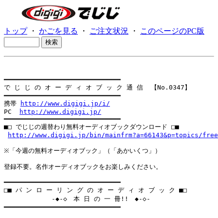
トップ
・
かごを見る
・
ご注文状況
・
このページのPC版
━━━━━━━━━━━━━━━━━━━━━━━━━━━━━━

で じ じ の オ ー デ ィ オ ブ ッ ク 通 信  【No.0347】

━━━━━━━━━━━━━━━━━━━━━━━━━━━━━━

携帯 
http://www.digigi.jp/i/
PC  
http://www.digigi.jp/
━━━━━━━━━━━━━━━━━━━━━━━━━━━━━━

■□ でじじの週替わり無料オーディオブックダウンロード □■

http://www.digigi.jp/bin/mainfrm?a=66143&p=topics/free
※「今週の無料オーディオブック」（「あかいくつ」）

登録不要。名作オーディオブックをお楽しみください。

━━━━━━━━━━━━━━━━━━━━━━━━━━━━━━

□■ パ ン ロ ー リ ン グ の オ ー デ ィ オ ブ ッ ク ■□

　       　  -◆-◇　本 日 の 一 冊!!　◆-◇-

━━━━━━━━━━━━━━━━━━━━━━━━━━━━━━
