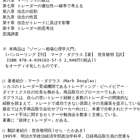
第六章 マーケットの観点

第七章 トレーダーの優位性――確率で考える

第八章 信念の役割

第九章 信念の性質

第十章 信念がトレードに及ぼす影響

第十章 トレーダー的思考法

意識調査

※ 本商品は『ゾーン～相場心理学入門』

 (パンローリング【刊】 マーク・ダグラス【著】 世良敬明【訳】

　ISBN 978-4-939103-57-5 2,940円(税込))　

 をオーディオ化したものです。

□ 著者紹介：マーク・ダグラス（Mark Douglas）

シカゴのトレーダー育成機関であるトレーディング・ビヘイビアー・

ダイナミクス社の社長を務める。商品取引のブローカーでもあった

ダグラスは、自らの苦いトレード経験と多数のトレーダーの間接的な

経験を踏まえて、トレードで成功できない原因とその克服策を提示している
最近では大手商品取引会社やブローカー向けに、本書で分析されたテーマや
トレード手法に関するセミナーや勉強会を数多く主催している。

著書に『規律とトレーダー』がある。

□ 翻訳者紹介：世良敬明氏(せら・たかあき)

1995年、明治大学政治経済学部政治学科卒。日経商品取引員の営業を
