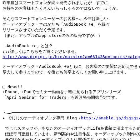
昨年度はスマートフォンが続々発売されましたが、すでに

お持ちのお客様もたくさんいらっしゃるのではないでしょうか。

そんなスマートフォンユーザーのお客様へ、今年は新しい

オーディオブック・本のかたち「AudioBook +e」を続々

リリースさせていただく予定です。

（まだ、アップルのapp storeのみの販売ですが。）

「AudioBook +e」とは？

http://www.digigi.jp/bin/mainfrm?a=66143&p=topics/categ
オーディオブック・AudioBook +eともに、お客様のご要望にお応えでき
尽力して参りますので、今後とも何卒よろしくお願い申し上げます。

□ News!!

iPhone、iPadでセミナー動画を手軽に見られるアプリシリーズ

「Apri Seminar for Traders」も近月発売開始予定です。

・……━━━━━━━━━━━━━━━━━━━━━━━━━━━━━━……・

★ でじじのオーディオブック専門 Blog（
http://ameblo.jp/digigi
 でじじスタッフが、あなたのオーディオブックLifeを素敵に演出するため
 ほぼ毎日更新しています。新刊案内や注目作品、オーディオブック制作の裏
 そのほかまったくオーディオブックとは関係のないゆるい話などなど、
