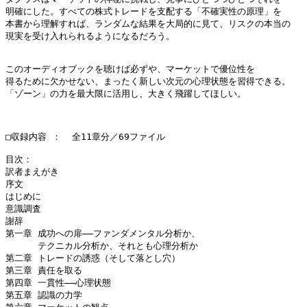
明確にした。すべての株式トレードを支配する「不確実性の原理」を

本書から理解すれば、ランダムな結果を大局的に見て、リスクの本当の

現実を受け入れられるようになるだろう。

このオーディオブックを聴けば必ずや、マーケットで優位性を

得るために欠かせない、まったく新しい次元の心理状態を習得できる。

「ゾーン」の力を最大限に活用し、大きく飛躍してほしい。

□収録内容 ：  全11章分／69ファイル

目次：

訳者まえがき

序文

はじめに

意識調査

謝辞

第一章 成功への扉――ファンダメンタル分析か、

　　　 テクニカル分析か、それとも心理分析か

第二章 トレードの誘惑（そして落とし穴）

第三章 責任を取る

第四章 一貫性――心理状態

第五章 認識の力学
