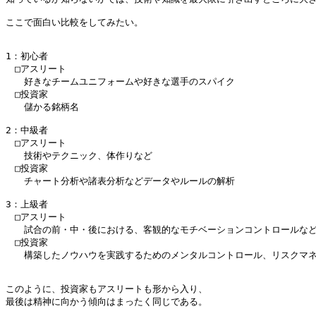
ここで面白い比較をしてみたい。

1：初心者

　□アスリート

　　好きなチームユニフォームや好きな選手のスパイク

　□投資家

　　儲かる銘柄名

2：中級者

　□アスリート

　　技術やテクニック、体作りなど

　□投資家

　　チャート分析や諸表分析などデータやルールの解析

3：上級者

　□アスリート

　　試合の前・中・後における、客観的なモチベーションコントロールなど
　□投資家

　　構築したノウハウを実践するためのメンタルコントロール、リスクマネ
このように、投資家もアスリートも形から入り、

最後は精神に向かう傾向はまったく同じである。
