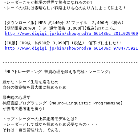
トレーダーこそが相場の世界で勝者になれるのだ!

トレードの成功は素晴らしい戦略よりも心のあり方によって決まる！

【ダウンロード版】MP3 約440分 31ファイル  2,400円 (税込)

【期間限定20％OFF】※ 通常価格 3,000円(税込)のところ…

http://www.digigi.jp/bin/showprod?a=66143&c=2011029400
【CD版】CD9枚　約530分 3,990円 (税込)　値下げしました!!

http://www.digigi.jp/bin/showprod?a=66143&c=9784775921
-------------------------------------------------------
『NLPトレーディング 投資心理を鍛える究極トレーニング』

豊かなトレード生活を送るため

自分の得意技を最大限に極めるため

最先端の心理学

神経言語プログラミング (Neuro-Linguistic Programming)

が勝者の思考術を養う!

トップトレーダーの上昇思考モデルとは?

トレーダーとして成功を極めるため必要なもの・・・

それは「自己管理能力」である。
