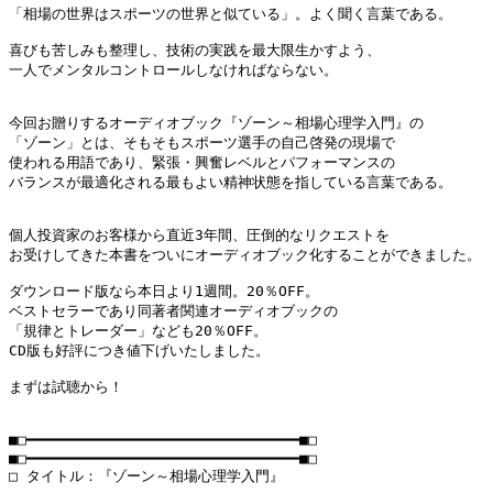
「相場の世界はスポーツの世界と似ている」。よく聞く言葉である。

喜びも苦しみも整理し、技術の実践を最大限生かすよう、

一人でメンタルコントロールしなければならない。

今回お贈りするオーディオブック『ゾーン～相場心理学入門』の

「ゾーン」とは、そもそもスポーツ選手の自己啓発の現場で

使われる用語であり、緊張・興奮レベルとパフォーマンスの

バランスが最適化される最もよい精神状態を指している言葉である。

個人投資家のお客様から直近3年間、圧倒的なリクエストを

お受けしてきた本書をついにオーディオブック化することができました。

ダウンロード版なら本日より1週間。20％OFF。

ベストセラーであり同著者関連オーディオブックの

「規律とトレーダー」なども20％OFF。

CD版も好評につき値下げいたしました。

まずは試聴から！

■□━━━━━━━━━━━━━━━━━━━━━━━━━━━━━━━■□  　　　　　　               					『新刊・オススメオ
■□━━━━━━━━━━━━━━━━━━━━━━━━━━━━━━━■□

□ タイトル：『ゾーン～相場心理学入門』
