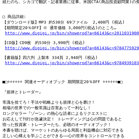
経たのち、シカゴで翻訳・記者業務に従事。米国CTA(商品投資顧問業)の免
□ 商品詳細:

【ダウンロード版】MP3 約530分 69ファイル  2,400円 (税込)

【期間限定20％OFF】※ 通常価格 3,000円(税込)のところ…

http://www.digigi.jp/bin/showprod?a=66143&c=2011031900
【CD版】CD9枚　約530分 3,990円 (税込)　

http://www.digigi.jp/bin/showprod?a=66143&c=9784775929
【書籍版】四六判 上製本 334頁 2,940円 (税込)

http://www.digigi.jp/bin/showprod?a=66143&c=9784939103
■□÷÷÷÷÷÷ 関連オーディオブック 期間限定20％OFF ÷÷÷÷÷÷■□

『規律とトレーダー』

常識を捨てろ！手法や戦略よりも規律と心を磨け！

相場の世界での一般常識は百害あって一利なし！

ロングセラー『ゾーン』の熱心な読者によるリクエストに

お応えして刊行が急遽決定！ トレーディングは心の問題であると

悟った投資家・トレーダーたち、必聴のオーディオブック！

本書を聴けば、マーケットのあらゆる局面と利益機会に対応できる

正しい心構えを学ぶことができる――心の世界をコントロールできる
