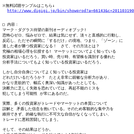
※無料試聴サンプルはこちら↓

http://www.digigi.jp/bin/showprod?a=66143&c=201103190
□ 内容：

マーク・ダグラス待望の新刊オーディオブック!

恐怖心ゼロ、悩みゼロで、結果は気にせず、淡々と直感的に行動し、

反応し、ただその瞬間に「するだけ」の境地、つまり、「ゾーン」に

達した者が勝つ投資家になる！　さて、その方法とは？

究極の相場心理を伝授する! マーケットについてよく知っている

投資家はいるだろう。買い時、売り時、有望株を識別する優れた

分析手法についてもよく知っている投資家はいるだろう。

しかし自分自身についてよく知っている投資家は

どれだけいるだろうか？　たとえ非常に鋭敏な分析力があり、

かなり意欲的で、幅広く奥深い知識があったとしても、

決断力に乏しく失敗を恐れていては、再起不能のミスを

犯してしまう可能性 が常にあるのだ。

実際、多くの投資家がトレードやマーケットの本質について

誤解と 矛盾した信念を抱いている。そのため客観的な集中力を

維持できず、的確な執行に不可欠な自信がなくなってしまい、

トレードに悪戦苦闘してしまう。

そして、その結果はどうか。
